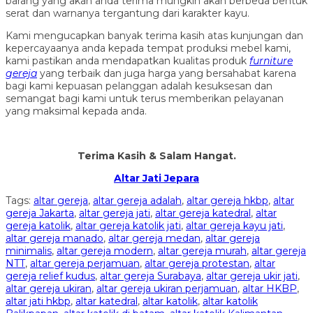
barang yang akan anda terima mungkin akan berbeda bentuk
serat dan warnanya tergantung dari karakter kayu.
Kami mengucapkan banyak terima kasih atas kunjungan dan
kepercayaanya anda kepada tempat produksi mebel kami,
kami pastikan anda mendapatkan kualitas produk
furniture
gereja
yang terbaik dan juga harga yang bersahabat karena
bagi kami kepuasan pelanggan adalah kesuksesan dan
semangat bagi kami untuk terus memberikan pelayanan
yang maksimal kepada anda.
Terima Kasih & Salam Hangat.
Altar Jati Jepara
Tags:
altar gereja
,
altar gereja adalah
,
altar gereja hkbp
,
altar
gereja Jakarta
,
altar gereja jati
,
altar gereja katedral
,
altar
gereja katolik
,
altar gereja katolik jati
,
altar gereja kayu jati
,
altar gereja manado
,
altar gereja medan
,
altar gereja
minimalis
,
altar gereja modern
,
altar gereja murah
,
altar gereja
NTT
,
altar gereja perjamuan
,
altar gereja protestan
,
altar
gereja relief kudus
,
altar gereja Surabaya
,
altar gereja ukir jati
,
altar gereja ukiran
,
altar gereja ukiran perjamuan
,
altar HKBP
,
altar jati hkbp
,
altar katedral
,
altar katolik
,
altar katolik