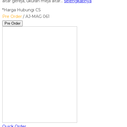
altar gereja, ukuran meja altar…
selengkapnya
*Harga Hubungi CS
Pre Order
/ AJ-MAG 061
Pre Order
Quick Order