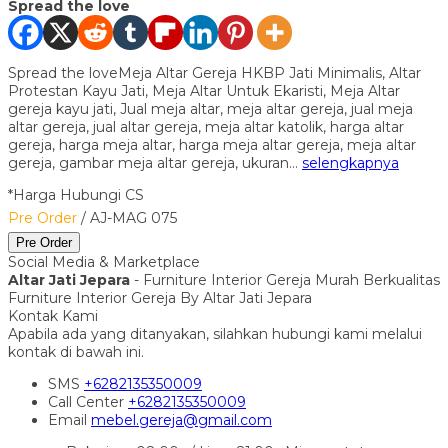
Spread the love
Spread the loveMeja Altar Gereja HKBP Jati Minimalis, Altar
Protestan Kayu Jati, Meja Altar Untuk Ekaristi, Meja Altar
gereja kayu jati, Jual meja altar, meja altar gereja, jual meja
altar gereja, jual altar gereja, meja altar katolik, harga altar
gereja, harga meja altar, harga meja altar gereja, meja altar
gereja, gambar meja altar gereja, ukuran…
selengkapnya
*Harga Hubungi CS
Pre Order
/ AJ-MAG 075
Pre Order
Social Media & Marketplace
Altar Jati Jepara
- Furniture Interior Gereja Murah Berkualitas
Furniture Interior Gereja By Altar Jati Jepara
Kontak Kami
Apabila ada yang ditanyakan, silahkan hubungi kami melalui
kontak di bawah ini.
SMS
+6282135350009
Call Center
+6282135350009
Email
mebel.gereja@gmail.com