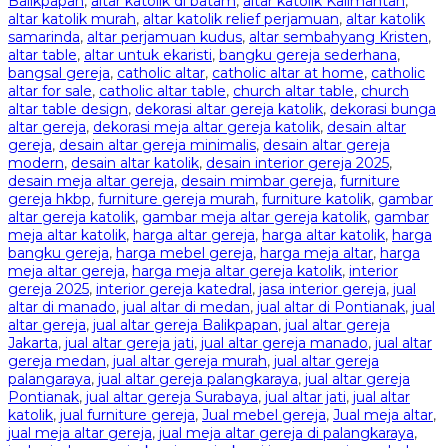
Balikpapan
,
altar katolik di batam
,
altar katolik Kalimantan
,
altar katolik murah
,
altar katolik relief perjamuan
,
altar katolik
samarinda
,
altar perjamuan kudus
,
altar sembahyang Kristen
,
altar table
,
altar untuk ekaristi
,
bangku gereja sederhana
,
bangsal gereja
,
catholic altar
,
catholic altar at home
,
catholic
altar for sale
,
catholic altar table
,
church altar table
,
church
altar table design
,
dekorasi altar gereja katolik
,
dekorasi bunga
altar gereja
,
dekorasi meja altar gereja katolik
,
desain altar
gereja
,
desain altar gereja minimalis
,
desain altar gereja
modern
,
desain altar katolik
,
desain interior gereja 2025
,
desain meja altar gereja
,
desain mimbar gereja
,
furniture
gereja hkbp
,
furniture gereja murah
,
furniture katolik
,
gambar
altar gereja katolik
,
gambar meja altar gereja katolik
,
gambar
meja altar katolik
,
harga altar gereja
,
harga altar katolik
,
harga
bangku gereja
,
harga mebel gereja
,
harga meja altar
,
harga
meja altar gereja
,
harga meja altar gereja katolik
,
interior
gereja 2025
,
interior gereja katedral
,
jasa interior gereja
,
jual
altar di manado
,
jual altar di medan
,
jual altar di Pontianak
,
jual
altar gereja
,
jual altar gereja Balikpapan
,
jual altar gereja
Jakarta
,
jual altar gereja jati
,
jual altar gereja manado
,
jual altar
gereja medan
,
jual altar gereja murah
,
jual altar gereja
palangaraya
,
jual altar gereja palangkaraya
,
jual altar gereja
Pontianak
,
jual altar gereja Surabaya
,
jual altar jati
,
jual altar
katolik
,
jual furniture gereja
,
Jual mebel gereja
,
Jual meja altar
,
jual meja altar gereja
,
jual meja altar gereja di palangkaraya
,