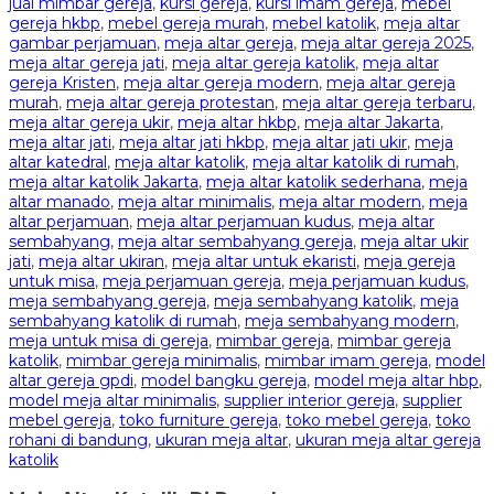
jual mimbar gereja
,
kursi gereja
,
kursi imam gereja
,
mebel
gereja hkbp
,
mebel gereja murah
,
mebel katolik
,
meja altar
gambar perjamuan
,
meja altar gereja
,
meja altar gereja 2025
,
meja altar gereja jati
,
meja altar gereja katolik
,
meja altar
gereja Kristen
,
meja altar gereja modern
,
meja altar gereja
murah
,
meja altar gereja protestan
,
meja altar gereja terbaru
,
meja altar gereja ukir
,
meja altar hkbp
,
meja altar Jakarta
,
meja altar jati
,
meja altar jati hkbp
,
meja altar jati ukir
,
meja
altar katedral
,
meja altar katolik
,
meja altar katolik di rumah
,
meja altar katolik Jakarta
,
meja altar katolik sederhana
,
meja
altar manado
,
meja altar minimalis
,
meja altar modern
,
meja
altar perjamuan
,
meja altar perjamuan kudus
,
meja altar
sembahyang
,
meja altar sembahyang gereja
,
meja altar ukir
jati
,
meja altar ukiran
,
meja altar untuk ekaristi
,
meja gereja
untuk misa
,
meja perjamuan gereja
,
meja perjamuan kudus
,
meja sembahyang gereja
,
meja sembahyang katolik
,
meja
sembahyang katolik di rumah
,
meja sembahyang modern
,
meja untuk misa di gereja
,
mimbar gereja
,
mimbar gereja
katolik
,
mimbar gereja minimalis
,
mimbar imam gereja
,
model
altar gereja gpdi
,
model bangku gereja
,
model meja altar hbp
,
model meja altar minimalis
,
supplier interior gereja
,
supplier
mebel gereja
,
toko furniture gereja
,
toko mebel gereja
,
toko
rohani di bandung
,
ukuran meja altar
,
ukuran meja altar gereja
katolik