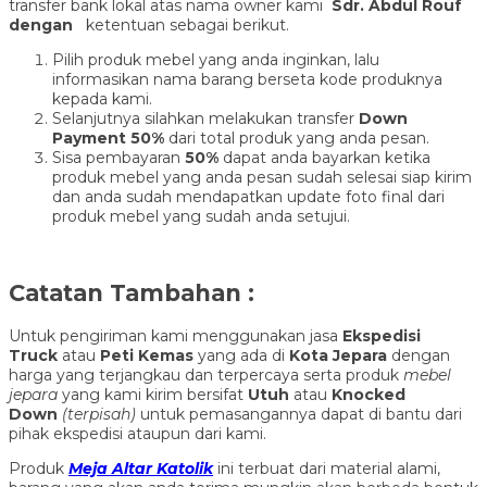
transfer bank lokal atas nama owner kami
Sdr. Abdul Rouf
dengan
ketentuan sebagai berikut.
Pilih produk mebel yang anda inginkan, lalu
informasikan nama barang berseta kode produknya
kepada kami.
Selanjutnya silahkan melakukan transfer
Down
Payment 50%
dari total produk yang anda pesan.
Sisa pembayaran
50%
dapat anda bayarkan ketika
produk mebel yang anda pesan sudah selesai siap kirim
dan anda sudah mendapatkan update foto final dari
produk mebel yang sudah anda setujui.
Catatan Tambahan :
Untuk pengiriman kami menggunakan jasa
Ekspedisi
Truck
atau
Peti Kemas
yang ada di
Kota Jepara
dengan
harga yang terjangkau dan terpercaya serta produk
mebel
jepara
yang kami kirim bersifat
Utuh
atau
Knocked
Down
(ter
pisah
)
untuk pemasangannya dapat di bantu dari
pihak ekspedisi ataupun dari kami.
Produk
Meja Altar Katolik
ini terbuat dari material alami,