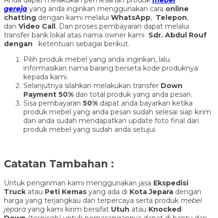
Anda dapat melakukan pemesanan produk
mebel
gereja
yang anda inginkan menggunakan cara
online
chatting
dengan kami melalui
WhatsApp
,
Telepon
,
dan
Video Call
. Dan proses pembayaran dapat melalui
transfer bank lokal atas nama owner kami
Sdr. Abdul Rouf
dengan
ketentuan sebagai berikut.
Pilih produk mebel yang anda inginkan, lalu
informasikan nama barang berseta kode produknya
kepada kami.
Selanjutnya silahkan melakukan transfer
Down
Payment 50%
dari total produk yang anda pesan.
Sisa pembayaran
50%
dapat anda bayarkan ketika
produk mebel yang anda pesan sudah selesai siap kirim
dan anda sudah mendapatkan update foto final dari
produk mebel yang sudah anda setujui.
Catatan Tambahan :
Untuk pengiriman kami menggunakan jasa
Ekspedisi
Truck
atau
Peti Kemas
yang ada di
Kota Jepara
dengan
harga yang terjangkau dan terpercaya serta produk
mebel
jepara
yang kami kirim bersifat
Utuh
atau
Knocked
Down
(ter
pisah
)
untuk pemasangannya dapat di bantu dari