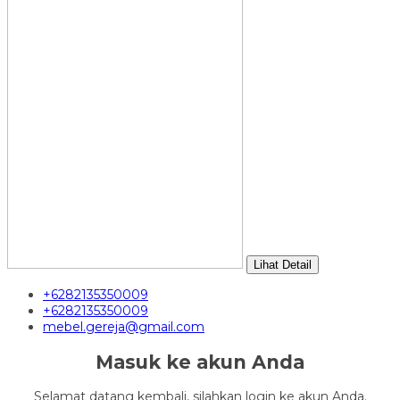
Lihat Detail
+6282135350009
+6282135350009
mebel.gereja@gmail.com
Masuk ke akun Anda
Selamat datang kembali, silahkan login ke akun Anda.