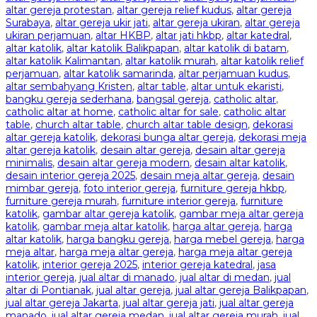
altar gereja protestan
,
altar gereja relief kudus
,
altar gereja
Surabaya
,
altar gereja ukir jati
,
altar gereja ukiran
,
altar gereja
ukiran perjamuan
,
altar HKBP
,
altar jati hkbp
,
altar katedral
,
altar katolik
,
altar katolik Balikpapan
,
altar katolik di batam
,
altar katolik Kalimantan
,
altar katolik murah
,
altar katolik relief
perjamuan
,
altar katolik samarinda
,
altar perjamuan kudus
,
altar sembahyang Kristen
,
altar table
,
altar untuk ekaristi
,
bangku gereja sederhana
,
bangsal gereja
,
catholic altar
,
catholic altar at home
,
catholic altar for sale
,
catholic altar
table
,
church altar table
,
church altar table design
,
dekorasi
altar gereja katolik
,
dekorasi bunga altar gereja
,
dekorasi meja
altar gereja katolik
,
desain altar gereja
,
desain altar gereja
minimalis
,
desain altar gereja modern
,
desain altar katolik
,
desain interior gereja 2025
,
desain meja altar gereja
,
desain
mimbar gereja
,
foto interior gereja
,
furniture gereja hkbp
,
furniture gereja murah
,
furniture interior gereja
,
furniture
katolik
,
gambar altar gereja katolik
,
gambar meja altar gereja
katolik
,
gambar meja altar katolik
,
harga altar gereja
,
harga
altar katolik
,
harga bangku gereja
,
harga mebel gereja
,
harga
meja altar
,
harga meja altar gereja
,
harga meja altar gereja
katolik
,
interior gereja 2025
,
interior gereja katedral
,
jasa
interior gereja
,
jual altar di manado
,
jual altar di medan
,
jual
altar di Pontianak
,
jual altar gereja
,
jual altar gereja Balikpapan
,
jual altar gereja Jakarta
,
jual altar gereja jati
,
jual altar gereja
manado
,
jual altar gereja medan
,
jual altar gereja murah
,
jual