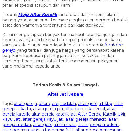
pihak ekspedisi ataupun dari kami.
Produk
Meja Altar Katolik
ini terbuat dari material alami,
barang yang akan anda terima mungkin akan berbeda bentuk
serat dan warnanya tergantung dari karakter kayu.
Kami mengucapkan banyak terima kasih atas kunjungan dan
kepercayaanya anda kepada tempat produksi mebel kami,
kami pastikan anda mendapatkan kualitas produk
furniture
gereja
yang terbaik dan juga harga yang bersahabat karena
bagi kami kepuasan pelanggan adalah kesuksesan dan
semangat bagi kami untuk terus memberikan pelayanan
yang maksimal kepada anda.
Terima Kasih & Salam Hangat.
Altar Jati Jepara
Tags:
altar gereja
,
altar gereja adalah
,
altar gereja hkbp
,
altar
gereja Jakarta
,
altar gereja jati
,
altar gereja katedral
,
altar
gereja katolik
,
altar gereja katolik jati
,
Altar Gereja Katolik Ukir
Kayu Jati
,
altar gereja kayu jati
,
altar gereja manado
,
altar
gereja medan
,
altar gereja minimalis
,
altar gereja modern
,
altar gereja murah
,
altar gereja NTT
,
altar gereja perjamuan
,