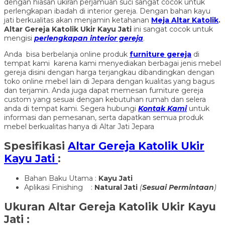
dengan hiasan ukiran perjamuan suci sangat cocok untuk
perlengkapan ibadah di interior gereja. Dengan bahan kayu
jati berkualitas akan menjamin ketahanan
Meja Altar Katolik
.
Altar Gereja Katolik Ukir Kayu Jati
ini sangat cocok untuk
mengisi
perlengkapan interior gereja
.
Anda bisa berbelanja online produk
furniture gereja
di
tempat kami karena kami menyediakan berbagai jenis mebel
gereja disini dengan harga terjangkau dibandingkan dengan
toko online mebel lain di Jepara dengan kualitas yang bagus
dan terjamin. Anda juga dapat memesan furniture gereja
custom yang sesuai dengan kebutuhan rumah dan selera
anda di tempat kami. Segera hubungi
Kontak Kami
untuk
informasi dan pemesanan, serta dapatkan semua produk
mebel berkualitas hanya di Altar Jati Jepara
Spesifikasi
Altar Gereja Katolik Ukir
Kayu Jati
:
Bahan Baku Utama :
Kayu Jati
Aplikasi Finishing :
Natural Jati
(
Sesuai Permintaan
)
Ukuran
Altar Gereja Katolik Ukir Kayu
Jati
: