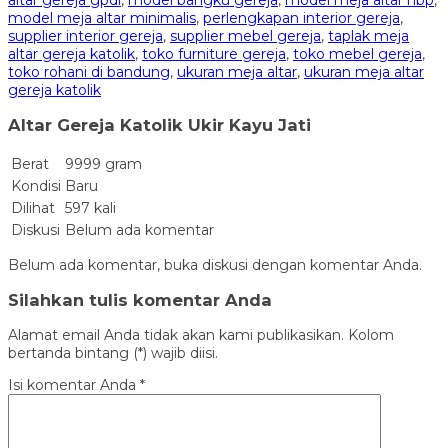
model meja altar minimalis
,
perlengkapan interior gereja
,
supplier interior gereja
,
supplier mebel gereja
,
taplak meja
altar gereja katolik
,
toko furniture gereja
,
toko mebel gereja
,
toko rohani di bandung
,
ukuran meja altar
,
ukuran meja altar
gereja katolik
Altar Gereja Katolik Ukir Kayu Jati
Berat
9999 gram
Kondisi
Baru
Dilihat
597 kali
Diskusi
Belum ada komentar
Belum ada komentar, buka diskusi dengan komentar Anda.
Silahkan tulis komentar Anda
Alamat email Anda tidak akan kami publikasikan. Kolom
bertanda bintang (*) wajib diisi.
Isi komentar Anda
*