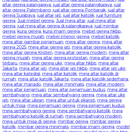
altar gereja palangaraya
,
jual altar gereja palangkaraya
,
jual
altar gereja Palembang
,
jual altar gereja Pontianak
,
jual altar
gereja Surabaya
,
jual altar jati
,
jual altar katolik
,
jual furniture
gereja
,
Jual mebel gereja
,
Jual meja altar
,
jual meja altar
gereja
,
jual meja altar gereja di palangkaraya
,
jual mimbar
gereja
,
kursi gereja
,
kursi imam gereja
,
mebel gereja hkbp
,
mebel gereja murah
,
mebel interior gereja
,
mebel katolik
,
meja altar gambar perjamuan
,
meja altar gereja
,
meja altar
gereja 2025
,
meja altar gereja jati
,
meja altar gereja katolik
,
meja altar gereja Kristen
,
meja altar gereja modern
,
meja altar
gereja murah
,
meja altar gereja protestan
,
meja altar gereja
terbaru
,
meja altar gereja ukir
,
meja altar hkbp
,
meja altar
Jakarta
,
meja altar jati
,
meja altar jati hkbp
,
meja altar jati ukir
,
meja altar katedral
,
meja altar katolik
,
meja altar katolik di
rumah
,
meja altar katolik Jakarta
,
meja altar katolik sederhana
,
meja altar manado
,
meja altar minimalis
,
meja altar modern
,
meja altar perjamuan
,
meja altar perjamuan kudus
,
meja altar
sembahyang
,
meja altar sembahyang gereja
,
meja altar ukir
jati
,
meja altar ukiran
,
meja altar untuk ekaristi
,
meja gereja
untuk misa
,
meja perjamuan gereja
,
meja perjamuan kudus
,
meja sembahyang gereja
,
meja sembahyang katolik
,
meja
sembahyang katolik di rumah
,
meja sembahyang modern
,
meja untuk misa di gereja
,
mimbar gereja
,
mimbar gereja
katolik
,
mimbar gereja minimalis
,
mimbar imam gereja
,
model
altar gereja gpdi
,
model bangku gereja
,
model meja altar hbp
,