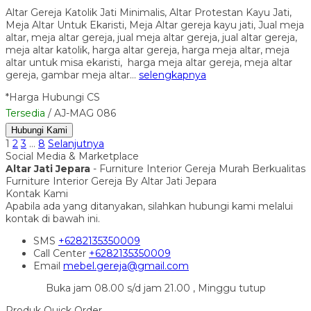
Altar Gereja Katolik Jati Minimalis, Altar Protestan Kayu Jati,
Meja Altar Untuk Ekaristi, Meja Altar gereja kayu jati, Jual meja
altar, meja altar gereja, jual meja altar gereja, jual altar gereja,
meja altar katolik, harga altar gereja, harga meja altar, meja
altar untuk misa ekaristi, harga meja altar gereja, meja altar
gereja, gambar meja altar…
selengkapnya
*Harga Hubungi CS
Tersedia
/ AJ-MAG 086
Hubungi Kami
1
2
3
…
8
Selanjutnya
Social Media & Marketplace
Altar Jati Jepara
- Furniture Interior Gereja Murah Berkualitas
Furniture Interior Gereja By Altar Jati Jepara
Kontak Kami
Apabila ada yang ditanyakan, silahkan hubungi kami melalui
kontak di bawah ini.
SMS
+6282135350009
Call Center
+6282135350009
Email
mebel.gereja@gmail.com
Buka jam 08.00 s/d jam 21.00 , Minggu tutup
Produk Quick Order