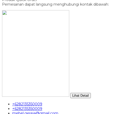
Pemesanan dapat langsung menghubungi kontak dibawah:
Lihat Detail
+6282135350009
+6282135350009
mebel.gereja@gmail.com