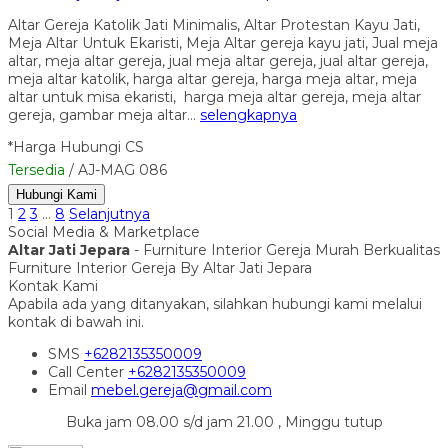
Altar Gereja Katolik Jati Minimalis, Altar Protestan Kayu Jati,
Meja Altar Untuk Ekaristi, Meja Altar gereja kayu jati, Jual meja
altar, meja altar gereja, jual meja altar gereja, jual altar gereja,
meja altar katolik, harga altar gereja, harga meja altar, meja
altar untuk misa ekaristi, harga meja altar gereja, meja altar
gereja, gambar meja altar…
selengkapnya
*Harga Hubungi CS
Tersedia
/ AJ-MAG 086
Hubungi Kami
1
2
3
…
8
Selanjutnya
Social Media & Marketplace
Altar Jati Jepara
- Furniture Interior Gereja Murah Berkualitas
Furniture Interior Gereja By Altar Jati Jepara
Kontak Kami
Apabila ada yang ditanyakan, silahkan hubungi kami melalui
kontak di bawah ini.
SMS
+6282135350009
Call Center
+6282135350009
Email
mebel.gereja@gmail.com
Buka jam 08.00 s/d jam 21.00 , Minggu tutup