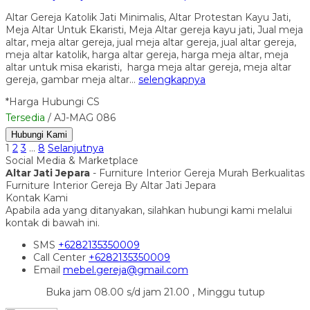
Altar Gereja Katolik Jati Minimalis, Altar Protestan Kayu Jati,
Meja Altar Untuk Ekaristi, Meja Altar gereja kayu jati, Jual meja
altar, meja altar gereja, jual meja altar gereja, jual altar gereja,
meja altar katolik, harga altar gereja, harga meja altar, meja
altar untuk misa ekaristi, harga meja altar gereja, meja altar
gereja, gambar meja altar…
selengkapnya
*Harga Hubungi CS
Tersedia
/ AJ-MAG 086
Hubungi Kami
1
2
3
…
8
Selanjutnya
Social Media & Marketplace
Altar Jati Jepara
- Furniture Interior Gereja Murah Berkualitas
Furniture Interior Gereja By Altar Jati Jepara
Kontak Kami
Apabila ada yang ditanyakan, silahkan hubungi kami melalui
kontak di bawah ini.
SMS
+6282135350009
Call Center
+6282135350009
Email
mebel.gereja@gmail.com
Buka jam 08.00 s/d jam 21.00 , Minggu tutup