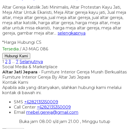
Altar Gereja Katolik Jati Minimalis, Altar Protestan Kayu Jati,
Meja Altar Untuk Ekaristi, Meja Altar gereja kayu jati, Jual meja
altar, meja altar gereja, jual meja altar gereja, jual altar gereja,
meja altar katolik, harga altar gereja, harga meja altar, meja
altar untuk misa ekaristi, harga meja altar gereja, meja altar
gereja, gambar meja altar…
selengkapnya
*Harga Hubungi CS
Tersedia
/ AJ-MAG 086
Hubungi Kami
1
2
3
…
7
Selanjutnya
Social Media & Marketplace
Altar Jati Jepara
- Furniture Interior Gereja Murah Berkualitas
Furniture Interior Gereja By Altar Jati Jepara
Kontak Kami
Apabila ada yang ditanyakan, silahkan hubungi kami melalui
kontak di bawah ini.
SMS
+6282135350009
Call Center
+6282135350009
Email
mebel.gereja@gmail.com
Buka jam 08.00 s/d jam 21.00 , Minggu tutup