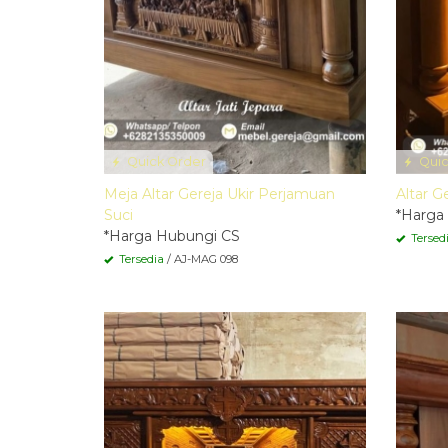
Quick Order
Quic
Meja Altar Gereja Ukir Perjamuan
Altar G
Suci
*Harga
*Harga Hubungi CS
Tersed
Tersedia
/ AJ-MAG 098