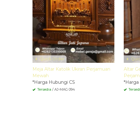
Quick Order
Quic
Meja Altar Katolik Ukiran Perjamuan
Altar G
Mewah
Perjam
*Harga Hubungi CS
*Harga
Tersedia
/ AJ-MAG 094
Tersed