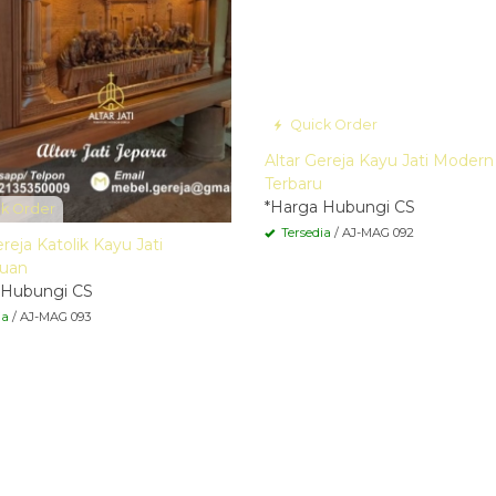
Quick Order
Altar Gereja Kayu Jati Modern
Terbaru
*Harga Hubungi CS
k Order
Tersedia
/ AJ-MAG 092
ereja Katolik Kayu Jati
uan
 Hubungi CS
ia
/ AJ-MAG 093