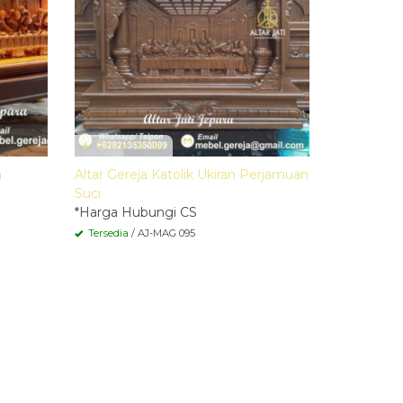
Quick Order
n
Altar Gereja Katolik Ukiran Perjamuan
Suci
*Harga Hubungi CS
Tersedia
/ AJ-MAG 095