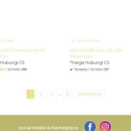
k Order
Quick Order
atolik Perjamuan Motif
Altar Katolik Kayu Jati Ukir
ntan
Perjamuan
 Hubungi CS
*Harga Hubungi CS
der
/ AJ-MAG 088
Tersedia
/ AJ-MAG 087
1
2
3
…
8
Selanjutnya
Social Media & Marketplace