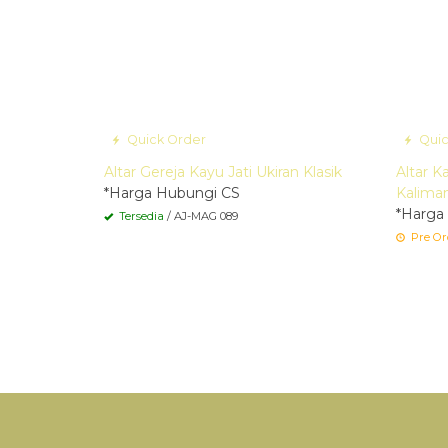
Quick Order
Quic
Altar Gereja Kayu Jati Ukiran Klasik
Altar K
*Harga Hubungi CS
Kalima
*Harga
Tersedia
/ AJ-MAG 089
Pre Or