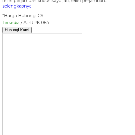
relief perjamuan kudus kayu jati, relief perjamuan…
selengkapnya
*Harga Hubungi CS
Tersedia
/ AJ-RPK 064
Hubungi Kami