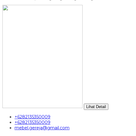
Lihat Detail
+6282135350009
+6282135350009
mebel.gereja@gmail.com