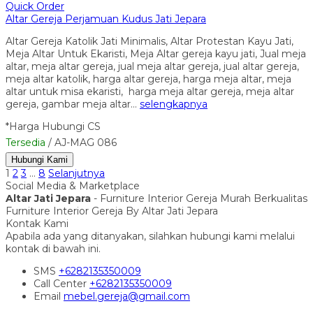
Quick Order
Altar Gereja Perjamuan Kudus Jati Jepara
Altar Gereja Katolik Jati Minimalis, Altar Protestan Kayu Jati,
Meja Altar Untuk Ekaristi, Meja Altar gereja kayu jati, Jual meja
altar, meja altar gereja, jual meja altar gereja, jual altar gereja,
meja altar katolik, harga altar gereja, harga meja altar, meja
altar untuk misa ekaristi, harga meja altar gereja, meja altar
gereja, gambar meja altar…
selengkapnya
*Harga Hubungi CS
Tersedia
/ AJ-MAG 086
Hubungi Kami
1
2
3
…
8
Selanjutnya
Social Media & Marketplace
Altar Jati Jepara
- Furniture Interior Gereja Murah Berkualitas
Furniture Interior Gereja By Altar Jati Jepara
Kontak Kami
Apabila ada yang ditanyakan, silahkan hubungi kami melalui
kontak di bawah ini.
SMS
+6282135350009
Call Center
+6282135350009
Email
mebel.gereja@gmail.com