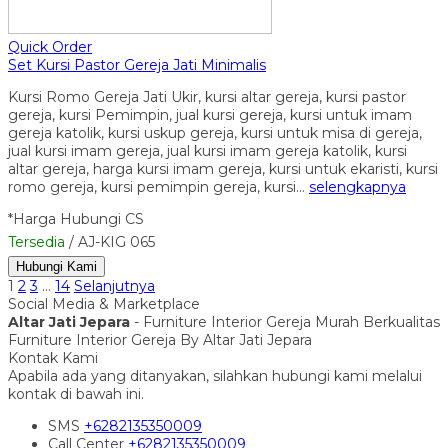
Quick Order
Set Kursi Pastor Gereja Jati Minimalis
Kursi Romo Gereja Jati Ukir, kursi altar gereja, kursi pastor
gereja, kursi Pemimpin, jual kursi gereja, kursi untuk imam
gereja katolik, kursi uskup gereja, kursi untuk misa di gereja,
jual kursi imam gereja, jual kursi imam gereja katolik, kursi
altar gereja, harga kursi imam gereja, kursi untuk ekaristi, kursi
romo gereja, kursi pemimpin gereja, kursi…
selengkapnya
*Harga Hubungi CS
Tersedia
/ AJ-KIG 065
Hubungi Kami
1
2
3
…
14
Selanjutnya
Social Media & Marketplace
Altar Jati Jepara
- Furniture Interior Gereja Murah Berkualitas
Furniture Interior Gereja By Altar Jati Jepara
Kontak Kami
Apabila ada yang ditanyakan, silahkan hubungi kami melalui
kontak di bawah ini.
SMS
+6282135350009
Call Center
+6282135350009