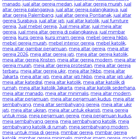
manado
,
jual altar gereja medan
,
jual altar gereja murah
,
jual
altar gereja palangaraya
,
jual altar gereja palangkaraya
,
jual
altar gereja Palembang
,
jual altar gereja Pontianak
,
jual altar
gereja Surabaya
,
jual altar jati
,
jual altar katolik
,
jual furniture
gereja
,
Jual mebel gereja
,
Jual meja altar
,
jual meja altar
gereja
,
jual meja altar gereja di palangkaraya
,
jual mimbar
gereja
,
kursi gereja
,
kursi imam gereja
,
mebel gereja hkbp
,
mebel gereja murah
,
mebel interior gereja
,
mebel katolik
,
meja altar gambar perjamuan
,
meja altar gereja
,
meja altar
gereja 2026
,
meja altar gereja jati
,
meja altar gereja katolik
,
meja altar gereja Kristen
,
meja altar gereja modern
,
meja altar
gereja murah
,
meja altar gereja protestan
,
meja altar gereja
terbaru
,
meja altar gereja ukir
,
meja altar hkbp
,
meja altar
Jakarta
,
meja altar jati
,
meja altar jati hkbp
,
meja altar jati ukir
,
meja altar katedral
,
meja altar katolik
,
meja altar katolik di
rumah
,
meja altar katolik Jakarta
,
meja altar katolik sederhana
,
meja altar manado
,
meja altar minimalis
,
meja altar modern
,
meja altar perjamuan
,
meja altar perjamuan kudus
,
meja altar
sembahyang
,
meja altar sembahyang gereja
,
meja altar ukir
jati
,
meja altar ukiran
,
meja altar untuk ekaristi
,
meja gereja
untuk misa
,
meja perjamuan gereja
,
meja perjamuan kudus
,
meja sembahyang gereja
,
meja sembahyang katolik
,
meja
sembahyang katolik di rumah
,
meja sembahyang modern
,
meja untuk misa di gereja
,
mimbar gereja
,
mimbar gereja
katolik
,
mimbar gereja minimalis
,
mimbar imam gereja
,
model