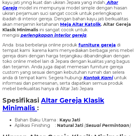
kayu jati ynng kuat dan ukiran Jepara yang indah.
Altar
Gereja
model ini mempunyai model simple dengan hiasan
ukiran perjamuan suci sangat cocok untuk perlengkapan
ibadah di interior gereja. Dengan bahan kayu jati berkualitas
akan menjamin ketahanan
Meja Altar Katolik
.
Altar Gereja
Klasik Minimalis
ini sangat cocok untuk
mengisi
perlengkapan interior gereja
.
Anda bisa berbelanja online produk
furniture gereja
di
tempat kami karena kami menyediakan berbagai jenis mebel
gereja disini dengan harga terjangkau dibandingkan dengan
toko online mebel lain di Jepara dengan kualitas yang bagus
dan terjamin. Anda juga dapat memesan furniture gereja
custom yang sesuai dengan kebutuhan rumah dan selera
anda di tempat kami. Segera hubungi
Kontak Kami
untuk
informasi dan pemesanan, serta dapatkan semua produk
mebel berkualitas hanya di Altar Jati Jepara
Spesifikasi
Altar Gereja Klasik
Minimalis
:
Bahan Baku Utama :
Kayu Jati
Aplikasi Finishing :
Natural Jati
(
Sesuai Permintaan
)