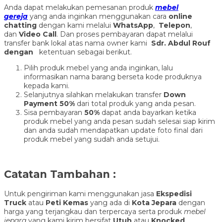
Anda dapat melakukan pemesanan produk
mebel
gereja
yang anda inginkan menggunakan cara
online
chatting
dengan kami melalui
WhatsApp
,
Telepon
,
dan
Video Call
. Dan proses pembayaran dapat melalui
transfer bank lokal atas nama owner kami
Sdr. Abdul Rouf
dengan
ketentuan sebagai berikut.
Pilih produk mebel yang anda inginkan, lalu
informasikan nama barang berseta kode produknya
kepada kami.
Selanjutnya silahkan melakukan transfer
Down
Payment 50%
dari total produk yang anda pesan.
Sisa pembayaran
50%
dapat anda bayarkan ketika
produk mebel yang anda pesan sudah selesai siap kirim
dan anda sudah mendapatkan update foto final dari
produk mebel yang sudah anda setujui.
Catatan Tambahan :
Untuk pengiriman kami menggunakan jasa
Ekspedisi
Truck
atau
Peti Kemas
yang ada di
Kota Jepara
dengan
harga yang terjangkau dan terpercaya serta produk
mebel
jepara
yang kami kirim bersifat
Utuh
atau
Knocked