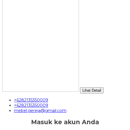
Lihat Detail
+6282135350009
+6282135350009
mebel.gereja@gmail.com
Masuk ke akun Anda