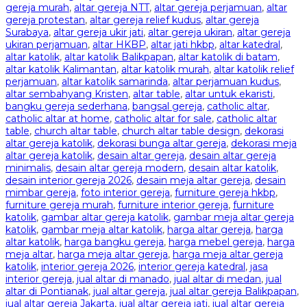
gereja murah
,
altar gereja NTT
,
altar gereja perjamuan
,
altar
gereja protestan
,
altar gereja relief kudus
,
altar gereja
Surabaya
,
altar gereja ukir jati
,
altar gereja ukiran
,
altar gereja
ukiran perjamuan
,
altar HKBP
,
altar jati hkbp
,
altar katedral
,
altar katolik
,
altar katolik Balikpapan
,
altar katolik di batam
,
altar katolik Kalimantan
,
altar katolik murah
,
altar katolik relief
perjamuan
,
altar katolik samarinda
,
altar perjamuan kudus
,
altar sembahyang Kristen
,
altar table
,
altar untuk ekaristi
,
bangku gereja sederhana
,
bangsal gereja
,
catholic altar
,
catholic altar at home
,
catholic altar for sale
,
catholic altar
table
,
church altar table
,
church altar table design
,
dekorasi
altar gereja katolik
,
dekorasi bunga altar gereja
,
dekorasi meja
altar gereja katolik
,
desain altar gereja
,
desain altar gereja
minimalis
,
desain altar gereja modern
,
desain altar katolik
,
desain interior gereja 2026
,
desain meja altar gereja
,
desain
mimbar gereja
,
foto interior gereja
,
furniture gereja hkbp
,
furniture gereja murah
,
furniture interior gereja
,
furniture
katolik
,
gambar altar gereja katolik
,
gambar meja altar gereja
katolik
,
gambar meja altar katolik
,
harga altar gereja
,
harga
altar katolik
,
harga bangku gereja
,
harga mebel gereja
,
harga
meja altar
,
harga meja altar gereja
,
harga meja altar gereja
katolik
,
interior gereja 2026
,
interior gereja katedral
,
jasa
interior gereja
,
jual altar di manado
,
jual altar di medan
,
jual
altar di Pontianak
,
jual altar gereja
,
jual altar gereja Balikpapan
,
jual altar gereja Jakarta
,
jual altar gereja jati
,
jual altar gereja