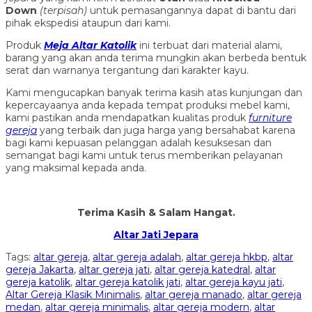
Down
(ter
pisah
)
untuk pemasangannya dapat di bantu dari
pihak ekspedisi ataupun dari kami.
Produk
Meja Altar Katolik
ini terbuat dari material alami,
barang yang akan anda terima mungkin akan berbeda bentuk
serat dan warnanya tergantung dari karakter kayu.
Kami mengucapkan banyak terima kasih atas kunjungan dan
kepercayaanya anda kepada tempat produksi mebel kami,
kami pastikan anda mendapatkan kualitas produk
furniture
gereja
yang terbaik dan juga harga yang bersahabat karena
bagi kami kepuasan pelanggan adalah kesuksesan dan
semangat bagi kami untuk terus memberikan pelayanan
yang maksimal kepada anda.
Terima Kasih & Salam Hangat.
Altar Jati Jepara
Tags:
altar gereja
,
altar gereja adalah
,
altar gereja hkbp
,
altar
gereja Jakarta
,
altar gereja jati
,
altar gereja katedral
,
altar
gereja katolik
,
altar gereja katolik jati
,
altar gereja kayu jati
,
Altar Gereja Klasik Minimalis
,
altar gereja manado
,
altar gereja
medan
,
altar gereja minimalis
,
altar gereja modern
,
altar