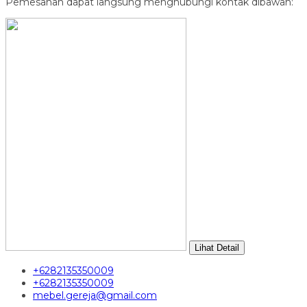
Pemesanan dapat langsung menghubungi kontak dibawah:
Lihat Detail
+6282135350009
+6282135350009
mebel.gereja@gmail.com