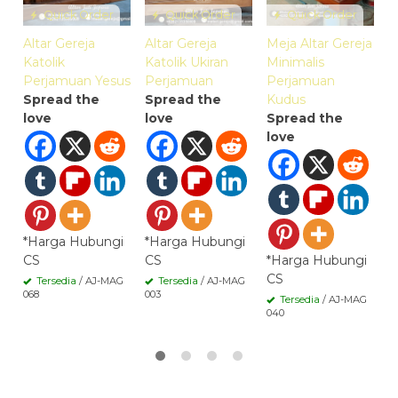
Quick Order
Quick Order
Quick Order
Altar Gereja
Altar Gereja
Meja Altar Gereja
Katolik
Katolik Ukiran
Minimalis
Perjamuan Yesus
Perjamuan
Perjamuan
Spread the
Spread the
Kudus
*
love
love
Spread the
C
love
M
*Harga Hubungi
*Harga Hubungi
CS
CS
*Harga Hubungi
CS
Tersedia
/ AJ-MAG
Tersedia
/ AJ-MAG
068
003
Tersedia
/ AJ-MAG
040