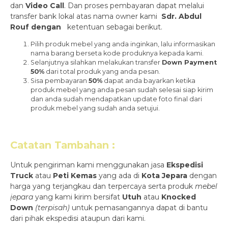
dan
Video Call
. Dan proses pembayaran dapat melalui
transfer bank lokal atas nama owner kami
Sdr. Abdul
Rouf dengan
ketentuan sebagai berikut.
Pilih produk mebel yang anda inginkan, lalu informasikan
nama barang berseta kode produknya kepada kami.
Selanjutnya silahkan melakukan transfer
Down Payment
50%
dari total produk yang anda pesan.
Sisa pembayaran
50%
dapat anda bayarkan ketika
produk mebel yang anda pesan sudah selesai siap kirim
dan anda sudah mendapatkan update foto final dari
produk mebel yang sudah anda setujui.
Catatan Tambahan :
Untuk pengiriman kami menggunakan jasa
Ekspedisi
Truck
atau
Peti Kemas
yang ada di
Kota Jepara
dengan
harga yang terjangkau dan terpercaya serta produk
mebel
jepara
yang kami kirim bersifat
Utuh
atau
Knocked
Down
(ter
pisah
)
untuk pemasangannya dapat di bantu
dari pihak ekspedisi ataupun dari kami.