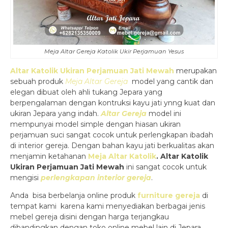
Meja Altar Gereja Katolik Ukir Perjamuan Yesus
Altar Katolik Ukiran Perjamuan Jati Mewah
merupakan
sebuah produk
Meja Altar Gereja
model yang cantik dan
elegan dibuat oleh ahli tukang Jepara yang
berpengalaman dengan kontruksi kayu jati ynng kuat dan
ukiran Jepara yang indah.
Altar Gereja
model ini
mempunyai model simple dengan hiasan ukiran
perjamuan suci sangat cocok untuk perlengkapan ibadah
di interior gereja. Dengan bahan kayu jati berkualitas akan
menjamin ketahanan
Meja Altar Katolik
.
Altar Katolik
Ukiran Perjamuan Jati Mewah
ini sangat cocok untuk
mengisi
perlengkapan interior gereja
.
Anda bisa berbelanja online produk
furniture gereja
di
tempat kami karena kami menyediakan berbagai jenis
mebel gereja disini dengan harga terjangkau
dibandingkan dengan toko online mebel lain di Jepara