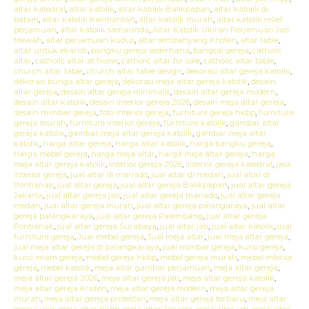
altar katedral
,
altar katolik
,
altar katolik Balikpapan
,
altar katolik di
batam
,
altar katolik Kalimantan
,
altar katolik murah
,
altar katolik relief
perjamuan
,
altar katolik samarinda
,
Altar Katolik Ukiran Perjamuan Jati
Mewah
,
altar perjamuan kudus
,
altar sembahyang Kristen
,
altar table
,
altar untuk ekaristi
,
bangku gereja sederhana
,
bangsal gereja
,
catholic
altar
,
catholic altar at home
,
catholic altar for sale
,
catholic altar table
,
church altar table
,
church altar table design
,
dekorasi altar gereja katolik
,
dekorasi bunga altar gereja
,
dekorasi meja altar gereja katolik
,
desain
altar gereja
,
desain altar gereja minimalis
,
desain altar gereja modern
,
desain altar katolik
,
desain interior gereja 2026
,
desain meja altar gereja
,
desain mimbar gereja
,
foto interior gereja
,
furniture gereja hkbp
,
furniture
gereja murah
,
furniture interior gereja
,
furniture katolik
,
gambar altar
gereja katolik
,
gambar meja altar gereja katolik
,
gambar meja altar
katolik
,
harga altar gereja
,
harga altar katolik
,
harga bangku gereja
,
harga mebel gereja
,
harga meja altar
,
harga meja altar gereja
,
harga
meja altar gereja katolik
,
interior gereja 2026
,
interior gereja katedral
,
jasa
interior gereja
,
jual altar di manado
,
jual altar di medan
,
jual altar di
Pontianak
,
jual altar gereja
,
jual altar gereja Balikpapan
,
jual altar gereja
Jakarta
,
jual altar gereja jati
,
jual altar gereja manado
,
jual altar gereja
medan
,
jual altar gereja murah
,
jual altar gereja palangaraya
,
jual altar
gereja palangkaraya
,
jual altar gereja Palembang
,
jual altar gereja
Pontianak
,
jual altar gereja Surabaya
,
jual altar jati
,
jual altar katolik
,
jual
furniture gereja
,
Jual mebel gereja
,
Jual meja altar
,
jual meja altar gereja
,
jual meja altar gereja di palangkaraya
,
jual mimbar gereja
,
kursi gereja
,
kursi imam gereja
,
mebel gereja hkbp
,
mebel gereja murah
,
mebel interior
gereja
,
mebel katolik
,
meja altar gambar perjamuan
,
meja altar gereja
,
meja altar gereja 2026
,
meja altar gereja jati
,
meja altar gereja katolik
,
meja altar gereja Kristen
,
meja altar gereja modern
,
meja altar gereja
murah
,
meja altar gereja protestan
,
meja altar gereja terbaru
,
meja altar