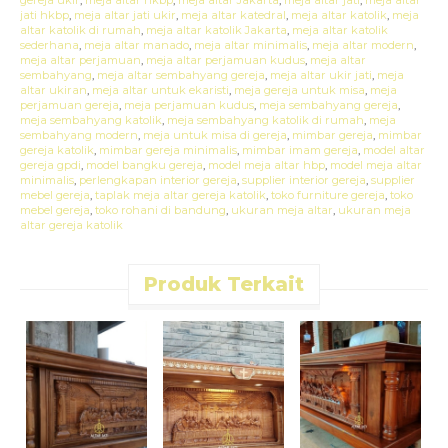
gereja ukir
,
meja altar hkbp
,
meja altar Jakarta
,
meja altar jati
,
meja altar
jati hkbp
,
meja altar jati ukir
,
meja altar katedral
,
meja altar katolik
,
meja
altar katolik di rumah
,
meja altar katolik Jakarta
,
meja altar katolik
sederhana
,
meja altar manado
,
meja altar minimalis
,
meja altar modern
,
meja altar perjamuan
,
meja altar perjamuan kudus
,
meja altar
sembahyang
,
meja altar sembahyang gereja
,
meja altar ukir jati
,
meja
altar ukiran
,
meja altar untuk ekaristi
,
meja gereja untuk misa
,
meja
perjamuan gereja
,
meja perjamuan kudus
,
meja sembahyang gereja
,
meja sembahyang katolik
,
meja sembahyang katolik di rumah
,
meja
sembahyang modern
,
meja untuk misa di gereja
,
mimbar gereja
,
mimbar
gereja katolik
,
mimbar gereja minimalis
,
mimbar imam gereja
,
model altar
gereja gpdi
,
model bangku gereja
,
model meja altar hbp
,
model meja altar
minimalis
,
perlengkapan interior gereja
,
supplier interior gereja
,
supplier
mebel gereja
,
taplak meja altar gereja katolik
,
toko furniture gereja
,
toko
mebel gereja
,
toko rohani di bandung
,
ukuran meja altar
,
ukuran meja
altar gereja katolik
Produk Terkait
M
P
Y
S
l