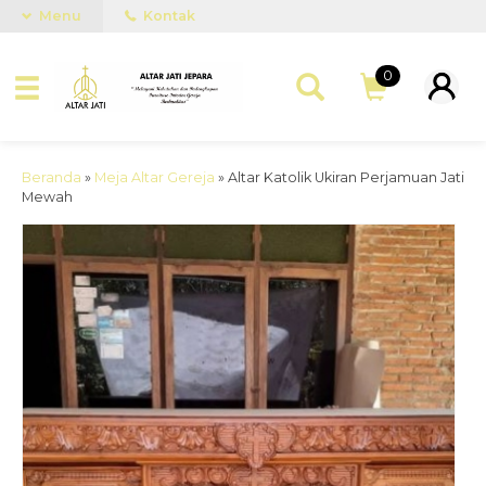
Menu
Kontak
0
Beranda
»
Meja Altar Gereja
»
Altar Katolik Ukiran Perjamuan Jati
Mewah