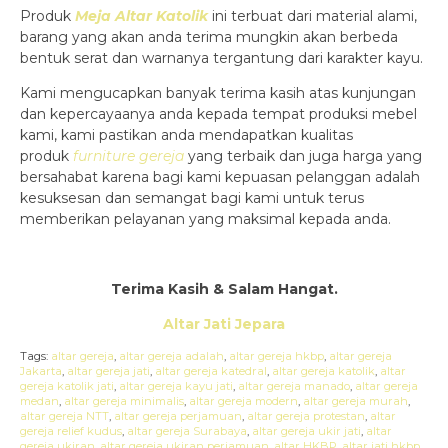
Produk
Meja Altar Katolik
ini terbuat dari material alami,
barang yang akan anda terima mungkin akan berbeda
bentuk serat dan warnanya tergantung dari karakter kayu.
Kami mengucapkan banyak terima kasih atas kunjungan
dan kepercayaanya anda kepada tempat produksi mebel
kami, kami pastikan anda mendapatkan kualitas
produk
furniture gereja
yang terbaik dan juga harga yang
bersahabat karena bagi kami kepuasan pelanggan adalah
kesuksesan dan semangat bagi kami untuk terus
memberikan pelayanan yang maksimal kepada anda.
Terima Kasih & Salam Hangat.
Altar Jati Jepara
Tags:
altar gereja
,
altar gereja adalah
,
altar gereja hkbp
,
altar gereja
Jakarta
,
altar gereja jati
,
altar gereja katedral
,
altar gereja katolik
,
altar
gereja katolik jati
,
altar gereja kayu jati
,
altar gereja manado
,
altar gereja
medan
,
altar gereja minimalis
,
altar gereja modern
,
altar gereja murah
,
altar gereja NTT
,
altar gereja perjamuan
,
altar gereja protestan
,
altar
gereja relief kudus
,
altar gereja Surabaya
,
altar gereja ukir jati
,
altar
gereja ukiran
,
altar gereja ukiran perjamuan
,
altar HKBP
,
altar jati hkbp
,