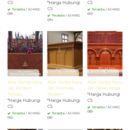
CS
*Harga Hubungi
CS
CS
Tersedia
/ AJ-MAG
Tersedia
/ AJ-MAG
095
093
Tersedia
/ AJ-MAG
094
Quick Order
Quick Order
Quick Order
Altar Gereja Kayu
Altar Gereja Kayu
Altar Gereja Kayu
Jati Modern
Jati Minimalis
Jati Ukiran Klasik
Terbaru
Modern
*Harga Hubungi
*Harga Hubungi
*Harga Hubungi
CS
CS
CS
Tersedia
/ AJ-MAG
089
Tersedia
/ AJ-MAG
Tersedia
/ AJ-MAG
092
090