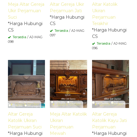
Meja Altar Gereja
Altar Gereja Ukir
Altar Katolik
Ukir Perjamuan
Perjamuan Jati
Ukiran
Suci
*Harga Hubungi
Perjamuan
*Harga Hubungi
CS
Terakhir
CS
*Harga Hubungi
Tersedia
/ AJ-MAG
097
CS
Tersedia
/ AJ-MAG
098
Tersedia
/ AJ-MAG
096
Quick Order
Quick Order
Quick Order
Altar Gereja
Meja Altar Katolik
Altar Gereja
Katolik Ukiran
Ukiran
Katolik Kayu Jati
Perjamuan Suci
Perjamuan
Perjamuan
*Harga Hubungi
Mewah
*Harga Hubungi