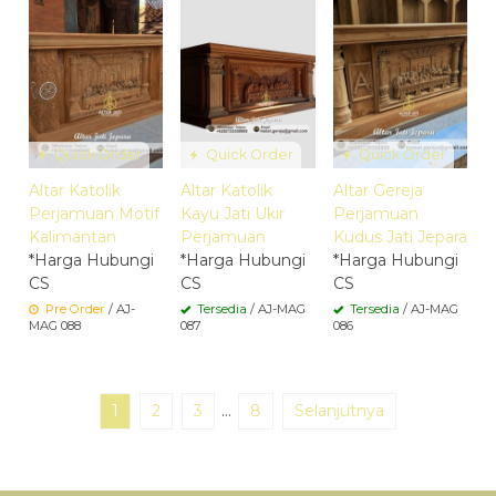
Quick Order
Quick Order
Quick Order
Altar Katolik
Altar Katolik
Altar Gereja
Perjamuan Motif
Kayu Jati Ukir
Perjamuan
Kalimantan
Perjamuan
Kudus Jati Jepara
*Harga Hubungi
*Harga Hubungi
*Harga Hubungi
CS
CS
CS
Pre Order
/ AJ-
Tersedia
/ AJ-MAG
Tersedia
/ AJ-MAG
MAG 088
087
086
1
2
3
…
8
Selanjutnya