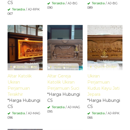
CS
Tersedia
/ AJ-BG
Tersedia
/ AJ-BG
090
089
Tersedia
/ AJ-RPK
067
Quick Order
Quick Order
Quick Order
Altar Katolik
Altar Gereja
Ukiran
Ukiran
Katolik Ukiran
Perjamuan
Perjamuan
Perjamuan Suci
Kudus Kayu Jati
Terakhir
*Harga Hubungi
Jepara
*Harga Hubungi
CS
*Harga Hubungi
CS
CS
Tersedia
/ AJ-MAG
095
Tersedia
/ AJ-MAG
Tersedia
/ AJ-RPK
096
066