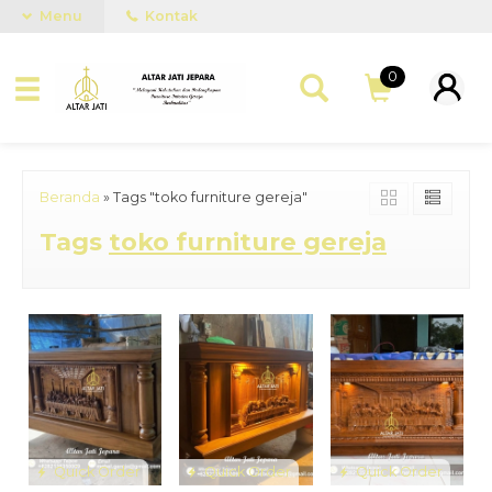
Menu
Kontak
0
Beranda
»
Tags "toko furniture gereja"
Tags
toko furniture gereja
Quick Order
Quick Order
Quick Order