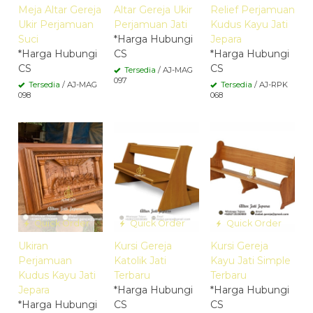
Meja Altar Gereja
Altar Gereja Ukir
Relief Perjamuan
Ukir Perjamuan
Perjamuan Jati
Kudus Kayu Jati
Suci
*Harga Hubungi
Jepara
*Harga Hubungi
CS
*Harga Hubungi
CS
CS
Tersedia
/ AJ-MAG
097
Tersedia
/ AJ-MAG
Tersedia
/ AJ-RPK
098
068
Quick Order
Quick Order
Quick Order
Ukiran
Kursi Gereja
Kursi Gereja
Perjamuan
Katolik Jati
Kayu Jati Simple
Kudus Kayu Jati
Terbaru
Terbaru
Jepara
*Harga Hubungi
*Harga Hubungi
*Harga Hubungi
CS
CS