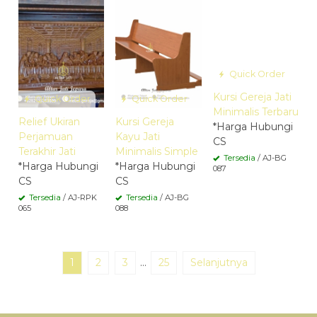
Quick Order
Kursi Gereja Jati
Quick Order
Quick Order
Minimalis Terbaru
Relief Ukiran
Kursi Gereja
*Harga Hubungi
Perjamuan
Kayu Jati
CS
Terakhir Jati
Minimalis Simple
Tersedia
/ AJ-BG
*Harga Hubungi
*Harga Hubungi
087
CS
CS
Tersedia
/ AJ-RPK
Tersedia
/ AJ-BG
065
088
1
2
3
…
25
Selanjutnya