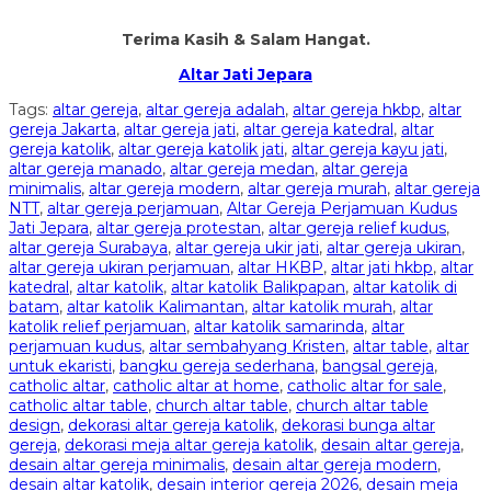
Terima Kasih & Salam Hangat.
Altar Jati Jepara
Tags:
altar gereja
,
altar gereja adalah
,
altar gereja hkbp
,
altar
gereja Jakarta
,
altar gereja jati
,
altar gereja katedral
,
altar
gereja katolik
,
altar gereja katolik jati
,
altar gereja kayu jati
,
altar gereja manado
,
altar gereja medan
,
altar gereja
minimalis
,
altar gereja modern
,
altar gereja murah
,
altar gereja
NTT
,
altar gereja perjamuan
,
Altar Gereja Perjamuan Kudus
Jati Jepara
,
altar gereja protestan
,
altar gereja relief kudus
,
altar gereja Surabaya
,
altar gereja ukir jati
,
altar gereja ukiran
,
altar gereja ukiran perjamuan
,
altar HKBP
,
altar jati hkbp
,
altar
katedral
,
altar katolik
,
altar katolik Balikpapan
,
altar katolik di
batam
,
altar katolik Kalimantan
,
altar katolik murah
,
altar
katolik relief perjamuan
,
altar katolik samarinda
,
altar
perjamuan kudus
,
altar sembahyang Kristen
,
altar table
,
altar
untuk ekaristi
,
bangku gereja sederhana
,
bangsal gereja
,
catholic altar
,
catholic altar at home
,
catholic altar for sale
,
catholic altar table
,
church altar table
,
church altar table
design
,
dekorasi altar gereja katolik
,
dekorasi bunga altar
gereja
,
dekorasi meja altar gereja katolik
,
desain altar gereja
,
desain altar gereja minimalis
,
desain altar gereja modern
,
desain altar katolik
,
desain interior gereja 2026
,
desain meja