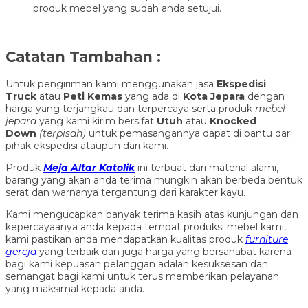
produk mebel yang sudah anda setujui.
Catatan Tambahan :
Untuk pengiriman kami menggunakan jasa
Ekspedisi
Truck
atau
Peti Kemas
yang ada di
Kota Jepara
dengan
harga yang terjangkau dan terpercaya serta produk
mebel
jepara
yang kami kirim bersifat
Utuh
atau
Knocked
Down
(ter
pisah
)
untuk pemasangannya dapat di bantu dari
pihak ekspedisi ataupun dari kami.
Produk
Meja Altar Katolik
ini terbuat dari material alami,
barang yang akan anda terima mungkin akan berbeda bentuk
serat dan warnanya tergantung dari karakter kayu.
Kami mengucapkan banyak terima kasih atas kunjungan dan
kepercayaanya anda kepada tempat produksi mebel kami,
kami pastikan anda mendapatkan kualitas produk
furniture
gereja
yang terbaik dan juga harga yang bersahabat karena
bagi kami kepuasan pelanggan adalah kesuksesan dan
semangat bagi kami untuk terus memberikan pelayanan
yang maksimal kepada anda.