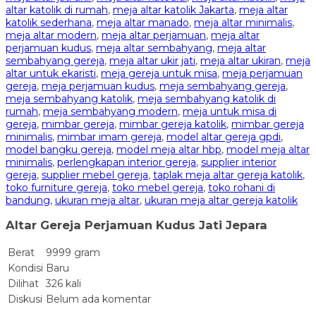
altar katolik di rumah
,
meja altar katolik Jakarta
,
meja altar
katolik sederhana
,
meja altar manado
,
meja altar minimalis
,
meja altar modern
,
meja altar perjamuan
,
meja altar
perjamuan kudus
,
meja altar sembahyang
,
meja altar
sembahyang gereja
,
meja altar ukir jati
,
meja altar ukiran
,
meja
altar untuk ekaristi
,
meja gereja untuk misa
,
meja perjamuan
gereja
,
meja perjamuan kudus
,
meja sembahyang gereja
,
meja sembahyang katolik
,
meja sembahyang katolik di
rumah
,
meja sembahyang modern
,
meja untuk misa di
gereja
,
mimbar gereja
,
mimbar gereja katolik
,
mimbar gereja
minimalis
,
mimbar imam gereja
,
model altar gereja gpdi
,
model bangku gereja
,
model meja altar hbp
,
model meja altar
minimalis
,
perlengkapan interior gereja
,
supplier interior
gereja
,
supplier mebel gereja
,
taplak meja altar gereja katolik
,
toko furniture gereja
,
toko mebel gereja
,
toko rohani di
bandung
,
ukuran meja altar
,
ukuran meja altar gereja katolik
Altar Gereja Perjamuan Kudus Jati Jepara
Berat
9999 gram
Kondisi
Baru
Dilihat
326 kali
Diskusi
Belum ada komentar