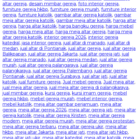
altar gereja
,
desain mimbar gereja
,
foto interior gereja
,
furniture gereja hkbp
,
furniture gereja murah
,
furniture interior
gereja
,
furniture katolik
,
gambar altar gereja katolik
,
gambar
meja altar gereja katolik
,
gambar meja altar katolik
,
harga altar
gereja
,
harga altar katolik
,
harga bangku gereja
,
harga mebel
gereja
,
harga meja altar
,
harga meja altar gereja
,
harga meja
altar gereja katolik
,
interior gereja 2026
,
interior gereja
katedral
,
jasa interior gereja
,
jual altar di manado
,
jual altar di
medan
,
jual altar di Pontianak
,
jual altar gereja
,
jual altar gereja
Balikpapan
,
jual altar gereja Jakarta
,
jual altar gereja jati
,
jual
altar gereja manado
,
jual altar gereja medan
,
jual altar gereja
murah
,
jual altar gereja palangaraya
,
jual altar gereja
palangkaraya
,
jual altar gereja Palembang
,
jual altar gereja
Pontianak
,
jual altar gereja Surabaya
,
jual altar jati
,
jual altar
katolik
,
jual furniture gereja
,
Jual mebel gereja
,
Jual meja altar
,
jual meja altar gereja
,
jual meja altar gereja di palangkaraya
,
jual mimbar gereja
,
kursi gereja
,
kursi imam gereja
,
mebel
gereja hkbp
,
mebel gereja murah
,
mebel interior gereja
,
mebel katolik
,
meja altar gambar perjamuan
,
meja altar
gereja
,
meja altar gereja 2026
,
meja altar gereja jati
,
meja altar
gereja katolik
,
meja altar gereja Kristen
,
meja altar gereja
modern
,
meja altar gereja murah
,
meja altar gereja protestan
,
meja altar gereja terbaru
,
meja altar gereja ukir
,
meja altar
hkbp
,
meja altar Jakarta
,
meja altar jati
,
meja altar jati hkbp
,
meja altar jati ukir
,
meja altar katedral
,
meja altar katolik
,
meja