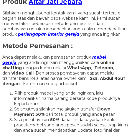
Produk
Altar Jati Jepara
Silahkan menghubungi kontak kami yang sudah tertera di
bagian atas dan bawah pada website kami ini, kami sudah
menyediakan beberapa metode pemesanan dan
pembayaran untuk memudahkan anda dalam mendapatkan
produk
perlengapan interior gereja
yang anda inginkan.
Metode Pemesanan :
Anda dapat melakukan pemesanan produk
mebel
gereja
yang anda inginkan menggunakan cara
online
chatting
dengan kami melalui
WhatsApp
,
Telepon
,
dan
Video Call
. Dan proses pembayaran dapat melalui
transfer bank lokal atas nama owner kami
Sdr. Abdul Rouf
dengan
ketentuan sebagai berikut.
Pilih produk mebel yang anda inginkan, lalu
informasikan nama barang berseta kode produknya
kepada kami.
Selanjutnya silahkan melakukan transfer
Down
Payment 50%
dari total produk yang anda pesan.
Sisa pembayaran
50%
dapat anda bayarkan ketika
produk mebel yang anda pesan sudah selesai siap kirim
dan anda sudah mendapatkan update foto final dari