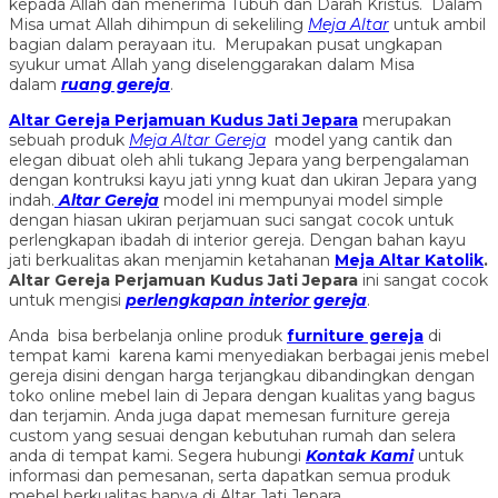
kepada Allah dan menerima Tubuh dan Darah Kristus. Dalam
Misa umat Allah dihimpun di sekeliling
Meja Altar
untuk ambil
bagian dalam perayaan itu. Merupakan pusat ungkapan
syukur umat Allah yang diselenggarakan dalam Misa
dalam
ruang gereja
.
Altar Gereja Perjamuan Kudus Jati Jepara
merupakan
sebuah produk
Meja Altar Gereja
model yang cantik dan
elegan dibuat oleh ahli tukang Jepara yang berpengalaman
dengan kontruksi kayu jati ynng kuat dan ukiran Jepara yang
indah.
Altar Gereja
model ini mempunyai model simple
dengan hiasan ukiran perjamuan suci sangat cocok untuk
perlengkapan ibadah di interior gereja. Dengan bahan kayu
jati berkualitas akan menjamin ketahanan
Meja Altar Katolik
.
Altar Gereja Perjamuan Kudus Jati Jepara
ini sangat cocok
untuk mengisi
perlengkapan interior gereja
.
Anda bisa berbelanja online produk
furniture gereja
di
tempat kami karena kami menyediakan berbagai jenis mebel
gereja disini dengan harga terjangkau dibandingkan dengan
toko online mebel lain di Jepara dengan kualitas yang bagus
dan terjamin. Anda juga dapat memesan furniture gereja
custom yang sesuai dengan kebutuhan rumah dan selera
anda di tempat kami. Segera hubungi
Kontak Kami
untuk
informasi dan pemesanan, serta dapatkan semua produk
mebel berkualitas hanya di Altar Jati Jepara