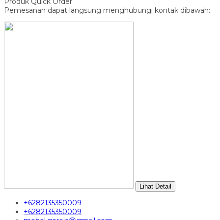
Produk Quick Order
Pemesanan dapat langsung menghubungi kontak dibawah:
Lihat Detail
+6282135350009
+6282135350009