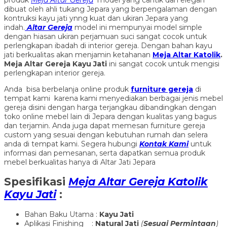
dibuat oleh ahli tukang Jepara yang berpengalaman dengan
kontruksi kayu jati ynng kuat dan ukiran Jepara yang
indah.
Altar Gereja
model ini mempunyai model simple
dengan hiasan ukiran perjamuan suci sangat cocok untuk
perlengkapan ibadah di interior gereja. Dengan bahan kayu
jati berkualitas akan menjamin ketahanan
Meja Altar Katolik
.
Meja Altar Gereja Kayu Jati
ini sangat cocok untuk mengisi
perlengkapan interior gereja.
Anda bisa berbelanja online produk
furniture gereja
di
tempat kami karena kami menyediakan berbagai jenis mebel
gereja disini dengan harga terjangkau dibandingkan dengan
toko online mebel lain di Jepara dengan kualitas yang bagus
dan terjamin. Anda juga dapat memesan furniture gereja
custom yang sesuai dengan kebutuhan rumah dan selera
anda di tempat kami. Segera hubungi
Kontak Kami
untuk
informasi dan pemesanan, serta dapatkan semua produk
mebel berkualitas hanya di Altar Jati Jepara
Spesifikasi
Meja Altar Gereja Katolik
Kayu Jati
:
Bahan Baku Utama :
Kayu Jati
Aplikasi Finishing :
Natural Jati
(
Sesuai Permintaan
)