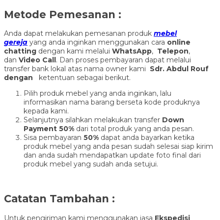
Metode Pemesanan :
Anda dapat melakukan pemesanan produk
mebel
gereja
yang anda inginkan menggunakan cara
online
chatting
dengan kami melalui
WhatsApp
,
Telepon
,
dan
Video Call
. Dan proses pembayaran dapat melalui
transfer bank lokal atas nama owner kami
Sdr. Abdul Rouf
dengan
ketentuan sebagai berikut.
Pilih produk mebel yang anda inginkan, lalu
informasikan nama barang berseta kode produknya
kepada kami.
Selanjutnya silahkan melakukan transfer
Down
Payment 50%
dari total produk yang anda pesan.
Sisa pembayaran
50%
dapat anda bayarkan ketika
produk mebel yang anda pesan sudah selesai siap kirim
dan anda sudah mendapatkan update foto final dari
produk mebel yang sudah anda setujui.
Catatan Tambahan :
Untuk pengiriman kami menggunakan jasa
Ekspedisi