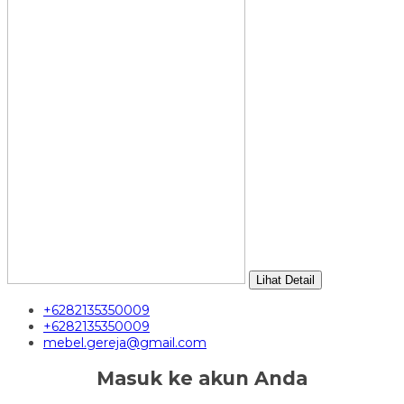
Lihat Detail
+6282135350009
+6282135350009
mebel.gereja@gmail.com
Masuk ke akun Anda