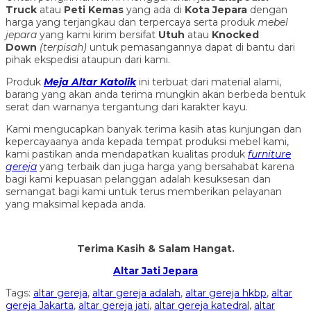
Truck
atau
Peti Kemas
yang ada di
Kota Jepara
dengan
harga yang terjangkau dan terpercaya serta produk
mebel
jepara
yang kami kirim bersifat
Utuh
atau
Knocked
Down
(ter
pisah
)
untuk pemasangannya dapat di bantu dari
pihak ekspedisi ataupun dari kami.
Produk
Meja Altar Katolik
ini terbuat dari material alami,
barang yang akan anda terima mungkin akan berbeda bentuk
serat dan warnanya tergantung dari karakter kayu.
Kami mengucapkan banyak terima kasih atas kunjungan dan
kepercayaanya anda kepada tempat produksi mebel kami,
kami pastikan anda mendapatkan kualitas produk
furniture
gereja
yang terbaik dan juga harga yang bersahabat karena
bagi kami kepuasan pelanggan adalah kesuksesan dan
semangat bagi kami untuk terus memberikan pelayanan
yang maksimal kepada anda.
Terima Kasih & Salam Hangat.
Altar Jati Jepara
Tags:
altar gereja
,
altar gereja adalah
,
altar gereja hkbp
,
altar
gereja Jakarta
,
altar gereja jati
,
altar gereja katedral
,
altar