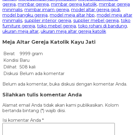
gereja
,
mimbar gereja
,
mimbar gereja katolik
,
mimbar gereja
minimalis
,
mimbar imam gereja
,
model altar gereja gpdi
,
model bangku gereja
,
model meja altar hbp
,
model meja altar
minimalis
,
supplier interior gereja
,
supplier mebel gereja
,
toko
furniture gereja
,
toko mebel gereja
,
toko rohani di bandung
,
ukuran meja altar
,
ukuran meja altar gereja katolik
Meja Altar Gereja Katolik Kayu Jati
Berat
9999 gram
Kondisi
Baru
Dilihat
508 kali
Diskusi
Belum ada komentar
Belum ada komentar, buka diskusi dengan komentar Anda.
Silahkan tulis komentar Anda
Alamat email Anda tidak akan kami publikasikan. Kolom
bertanda bintang (*) wajib diisi.
Isi komentar Anda
*