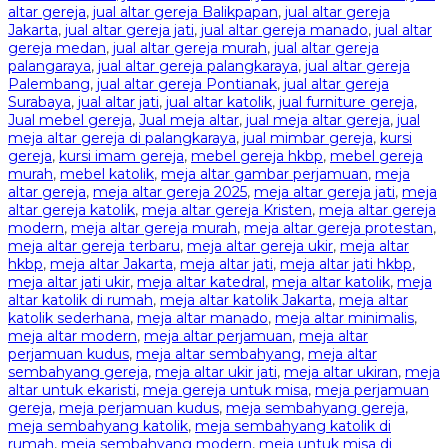
altar gereja
,
jual altar gereja Balikpapan
,
jual altar gereja
Jakarta
,
jual altar gereja jati
,
jual altar gereja manado
,
jual altar
gereja medan
,
jual altar gereja murah
,
jual altar gereja
palangaraya
,
jual altar gereja palangkaraya
,
jual altar gereja
Palembang
,
jual altar gereja Pontianak
,
jual altar gereja
Surabaya
,
jual altar jati
,
jual altar katolik
,
jual furniture gereja
,
Jual mebel gereja
,
Jual meja altar
,
jual meja altar gereja
,
jual
meja altar gereja di palangkaraya
,
jual mimbar gereja
,
kursi
gereja
,
kursi imam gereja
,
mebel gereja hkbp
,
mebel gereja
murah
,
mebel katolik
,
meja altar gambar perjamuan
,
meja
altar gereja
,
meja altar gereja 2025
,
meja altar gereja jati
,
meja
altar gereja katolik
,
meja altar gereja Kristen
,
meja altar gereja
modern
,
meja altar gereja murah
,
meja altar gereja protestan
,
meja altar gereja terbaru
,
meja altar gereja ukir
,
meja altar
hkbp
,
meja altar Jakarta
,
meja altar jati
,
meja altar jati hkbp
,
meja altar jati ukir
,
meja altar katedral
,
meja altar katolik
,
meja
altar katolik di rumah
,
meja altar katolik Jakarta
,
meja altar
katolik sederhana
,
meja altar manado
,
meja altar minimalis
,
meja altar modern
,
meja altar perjamuan
,
meja altar
perjamuan kudus
,
meja altar sembahyang
,
meja altar
sembahyang gereja
,
meja altar ukir jati
,
meja altar ukiran
,
meja
altar untuk ekaristi
,
meja gereja untuk misa
,
meja perjamuan
gereja
,
meja perjamuan kudus
,
meja sembahyang gereja
,
meja sembahyang katolik
,
meja sembahyang katolik di
rumah
,
meja sembahyang modern
,
meja untuk misa di