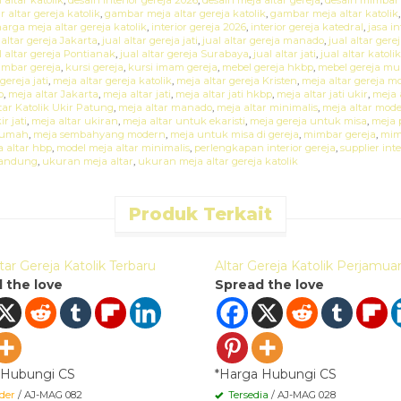
 altar gereja katolik
,
gambar meja altar gereja katolik
,
gambar meja altar katolik
arga meja altar gereja katolik
,
interior gereja 2026
,
interior gereja katedral
,
jasa in
 altar gereja Jakarta
,
jual altar gereja jati
,
jual altar gereja manado
,
jual altar ger
l altar gereja Pontianak
,
jual altar gereja Surabaya
,
jual altar jati
,
jual altar katolik
imbar gereja
,
kursi gereja
,
kursi imam gereja
,
mebel gereja hkbp
,
mebel gereja m
gereja jati
,
meja altar gereja katolik
,
meja altar gereja Kristen
,
meja altar gereja m
p
,
meja altar Jakarta
,
meja altar jati
,
meja altar jati hkbp
,
meja altar jati ukir
,
meja 
tar Katolik Ukir Patung
,
meja altar manado
,
meja altar minimalis
,
meja altar mod
r jati
,
meja altar ukiran
,
meja altar untuk ekaristi
,
meja gereja untuk misa
,
meja 
 rumah
,
meja sembahyang modern
,
meja untuk misa di gereja
,
mimbar gereja
,
mim
 altar hbp
,
model meja altar minimalis
,
perlengkapan interior gereja
,
supplier inte
 bandung
,
ukuran meja altar
,
ukuran meja altar gereja katolik
Produk Terkait
k Order
Quick Order
tar Gereja Katolik Terbaru
Altar Gereja Katolik Perjamua
 the love
Spread the love
 Hubungi CS
*Harga Hubungi CS
der
/ AJ-MAG 082
Tersedia
/ AJ-MAG 028