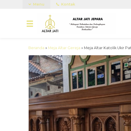
Menu
Kontak
Beranda
»
Meja Altar Gereja
»
Meja Altar Katolik Ukir P