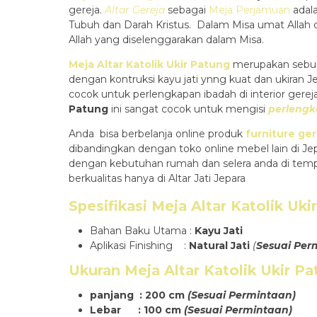
gereja.
Altar Gereja
sebagai
Meja Perjamuan
adala
Tubuh dan Darah Kristus. Dalam Misa umat Allah d
Allah yang diselenggarakan dalam Misa.
Meja Altar Katolik Ukir Patung
merupakan sebu
dengan kontruksi kayu jati ynng kuat dan ukiran J
cocok untuk perlengkapan ibadah di interior gere
Patung
ini sangat cocok untuk mengisi
perlengk
Anda bisa berbelanja online produk
furniture ger
dibandingkan dengan toko online mebel lain di J
dengan kebutuhan rumah dan selera anda di tem
berkualitas hanya di Altar Jati Jepara
Spesifikasi
Meja Altar Katolik Uk
Bahan Baku Utama :
Kayu Jati
Aplikasi Finishing :
Natural Jati
(
Sesuai Per
Ukuran
Meja Altar Katolik Ukir P
panjang : 200 cm
(Sesuai Permintaan)
Lebar : 100 cm
(Sesuai Permintaan)