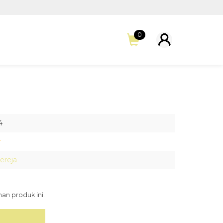
0
4
r
ereja
an produk ini.