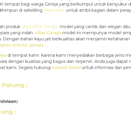
h tempat bagi warga Gereja yang berkumpul untuk bersyukur d
ihimpun di sekeliling
Meja Altar
untuk ambil bagian dalam pera
ah produk
Meja Altar Gereja
model yang cantik dan elegan dibu
epara yang indah.
Altar Gereja
model ini mempunyai model simpl
ja. Dengan bahan kayu jati berkualitas akan menjamin ketahanan
apan interior gereja
.
eja
di tempat kami karena kami menyediakan berbagai jenis meb
epara dengan kualitas yang bagus dan terjamin. Anda juga dapat
pat kami. Segera hubungi
Kontak Kami
untuk informasi dan pe
ir Patung
:
mintaan
)
atung
: