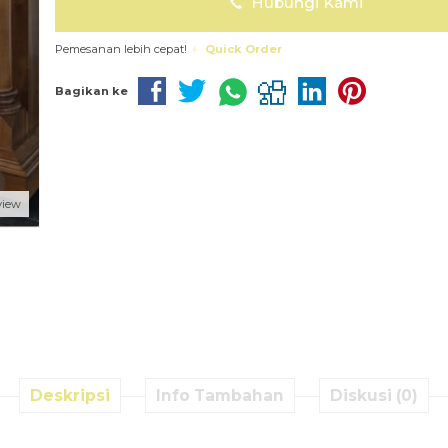
Hubungi Kami
Pemesanan lebih cepat!
Quick Order
Bagikan ke
view
Deskripsi
Info Tambahan
Diskusi (0)