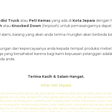
disi Truck
atau
Peti Kemas
yang ada di
Kota Jepara
dengan ha
h
atau
Knocked Down
(ter
pisah
)
untuk pemasangannya dapat di
ial alami, barang yang akan anda terima mungkin akan berbeda b
ungan dan kepercayaanya anda kepada tempat produksi mebel 
rga yang bersahabat karena bagi kami kepuasan pelanggan adal
da anda.
Terima Kasih & Salam Hangat.
Altar Jati Jepara
ereja Jakarta
,
altar gereja jati
,
altar gereja katedral
,
altar gereja katolik
,
altar gereja 
 gereja murah
,
altar gereja NTT
,
altar gereja perjamuan
,
altar gereja protestan
,
alt
KBP
,
altar jati hkbp
,
altar katedral
,
altar katolik
,
altar katolik Balikpapan
,
altar kat
an kudus
,
altar sembahyang Kristen
,
altar table
,
altar untuk ekaristi
,
bangku gere
le
,
church altar table design
,
dekorasi altar gereja katolik
,
dekorasi bunga altar ge
 altar katolik
,
desain interior gereja 2026
,
desain meja altar gereja
,
desain mimbar 