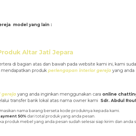
reja model yang lain :
 Produk
Altar Jati Jepara
rtera di bagian atas dan bawah pada website kami ini, kami 
 mendapatkan produk
perlengapan interior gereja
yang anda 
 gereja
yang anda inginkan menggunakan cara
online chattin
alui transfer bank lokal atas nama owner kami
Sdr. Abdul Ro
nformasikan nama barang berseta kode produknya kepada kami.
ayment 50%
dari total produk yang anda pesan.
ka produk mebel yang anda pesan sudah selesai siap kirim dan anda 