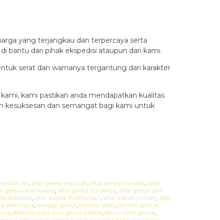
rga yang terjangkau dan terpercaya serta
 bantu dari pihak ekspedisi ataupun dari kami.
entuk serat dan warnanya tergantung dari karakter
kami, kami pastikan anda mendapatkan kualitas
ah kesuksesan dan semangat bagi kami untuk
katolik jati
,
altar gereja kayu jati
,
altar gereja manado
,
altar
ar gereja relief kudus
,
altar gereja Surabaya
,
altar gereja ukir
olik di batam
,
altar katolik Kalimantan
,
altar katolik murah
,
altar
ja sederhana
,
bangsal gereja
,
catholic altar
,
catholic altar at
reja
,
dekorasi meja altar gereja katolik
,
desain altar gereja
,
gereja
,
foto interior gereja
,
furniture gereja hkbp
,
furniture