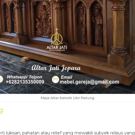
Meja Altar Katolik Ukir Patung
g
ti lukisan, pahatan atau relief yang mewakili subyek relijius yan