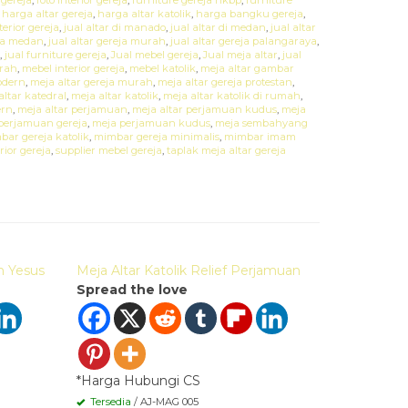
,
harga altar gereja
,
harga altar katolik
,
harga bangku gereja
,
terior gereja
,
jual altar di manado
,
jual altar di medan
,
jual altar
eja medan
,
jual altar gereja murah
,
jual altar gereja palangaraya
,
,
jual furniture gereja
,
Jual mebel gereja
,
Jual meja altar
,
jual
urah
,
mebel interior gereja
,
mebel katolik
,
meja altar gambar
odern
,
meja altar gereja murah
,
meja altar gereja protestan
,
altar katedral
,
meja altar katolik
,
meja altar katolik di rumah
,
ern
,
meja altar perjamuan
,
meja altar perjamuan kudus
,
meja
perjamuan gereja
,
meja perjamuan kudus
,
meja sembahyang
bar gereja katolik
,
mimbar gereja minimalis
,
mimbar imam
rior gereja
,
supplier mebel gereja
,
taplak meja altar gereja
Quick Order
Quick 
n Yesus
Meja Altar Katolik Relief Perjamuan
Meja Altar
Spread the love
Spread t
*Harga Hubungi CS
*Harga Hu
Tersedia
/ AJ-MAG 005
Tersedia
/