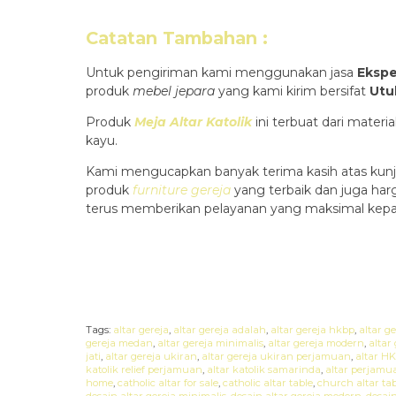
Catatan Tambahan :
Untuk pengiriman kami menggunakan jasa
Ekspe
produk
mebel jepara
yang kami kirim bersifat
Utu
Produk
Meja Altar Katolik
ini terbuat dari mater
kayu.
Kami mengucapkan banyak terima kasih atas kunj
produk
furniture gereja
yang terbaik dan juga ha
terus memberikan pelayanan yang maksimal kepa
Tags:
altar gereja
,
altar gereja adalah
,
altar gereja hkbp
,
altar g
gereja medan
,
altar gereja minimalis
,
altar gereja modern
,
altar
jati
,
altar gereja ukiran
,
altar gereja ukiran perjamuan
,
altar H
katolik relief perjamuan
,
altar katolik samarinda
,
altar perjamu
home
,
catholic altar for sale
,
catholic altar table
,
church altar tab
desain altar gereja minimalis
,
desain altar gereja modern
,
desain