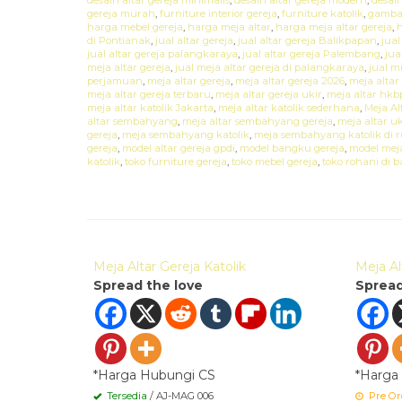
gereja murah
,
furniture interior gereja
,
furniture katolik
,
gambar
harga mebel gereja
,
harga meja altar
,
harga meja altar gereja
,
h
di Pontianak
,
jual altar gereja
,
jual altar gereja Balikpapan
,
jual
jual altar gereja palangkaraya
,
jual altar gereja Palembang
,
jua
meja altar gereja
,
jual meja altar gereja di palangkaraya
,
jual m
perjamuan
,
meja altar gereja
,
meja altar gereja 2026
,
meja altar 
meja altar gereja terbaru
,
meja altar gereja ukir
,
meja altar hkb
meja altar katolik Jakarta
,
meja altar katolik sederhana
,
Meja Al
altar sembahyang
,
meja altar sembahyang gereja
,
meja altar uki
gereja
,
meja sembahyang katolik
,
meja sembahyang katolik di
gereja
,
model altar gereja gpdi
,
model bangku gereja
,
model meja
katolik
,
toko furniture gereja
,
toko mebel gereja
,
toko rohani di
Quick Order
Quic
Meja Altar Gereja Katolik
Meja Al
Spread the love
Spread
*Harga Hubungi CS
*Harga
Tersedia
/ AJ-MAG 006
Pre Or