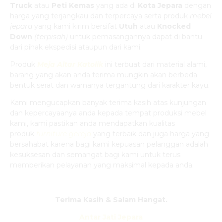
Truck
atau
Peti Kemas
yang ada di
Kota Jepara
dengan
harga yang terjangkau dan terpercaya serta produk
mebel
jepara
yang kami kirim bersifat
Utuh
atau
Knocked
Down
(ter
pisah
)
untuk pemasangannya dapat di bantu
dari pihak ekspedisi ataupun dari kami.
Produk
Meja Altar Katolik
ini terbuat dari material alami,
barang yang akan anda terima mungkin akan berbeda
bentuk serat dan warnanya tergantung dari karakter kayu.
Kami mengucapkan banyak terima kasih atas kunjungan
dan kepercayaanya anda kepada tempat produksi mebel
kami, kami pastikan anda mendapatkan kualitas
produk
furniture gereja
yang terbaik dan juga harga yang
bersahabat karena bagi kami kepuasan pelanggan adalah
kesuksesan dan semangat bagi kami untuk terus
memberikan pelayanan yang maksimal kepada anda.
Terima Kasih & Salam Hangat.
Antar Jati Jepara