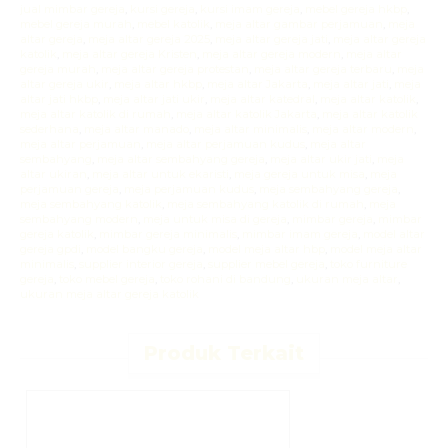
jual mimbar gereja
,
kursi gereja
,
kursi imam gereja
,
mebel gereja hkbp
,
mebel gereja murah
,
mebel katolik
,
meja altar gambar perjamuan
,
meja
altar gereja
,
meja altar gereja 2025
,
meja altar gereja jati
,
meja altar gereja
katolik
,
meja altar gereja Kristen
,
meja altar gereja modern
,
meja altar
gereja murah
,
meja altar gereja protestan
,
meja altar gereja terbaru
,
meja
altar gereja ukir
,
meja altar hkbp
,
meja altar Jakarta
,
meja altar jati
,
meja
altar jati hkbp
,
meja altar jati ukir
,
meja altar katedral
,
meja altar katolik
,
meja altar katolik di rumah
,
meja altar katolik Jakarta
,
meja altar katolik
sederhana
,
meja altar manado
,
meja altar minimalis
,
meja altar modern
,
meja altar perjamuan
,
meja altar perjamuan kudus
,
meja altar
sembahyang
,
meja altar sembahyang gereja
,
meja altar ukir jati
,
meja
altar ukiran
,
meja altar untuk ekaristi
,
meja gereja untuk misa
,
meja
perjamuan gereja
,
meja perjamuan kudus
,
meja sembahyang gereja
,
meja sembahyang katolik
,
meja sembahyang katolik di rumah
,
meja
sembahyang modern
,
meja untuk misa di gereja
,
mimbar gereja
,
mimbar
gereja katolik
,
mimbar gereja minimalis
,
mimbar imam gereja
,
model altar
gereja gpdi
,
model bangku gereja
,
model meja altar hbp
,
model meja altar
minimalis
,
supplier interior gereja
,
supplier mebel gereja
,
toko furniture
gereja
,
toko mebel gereja
,
toko rohani di bandung
,
ukuran meja altar
,
ukuran meja altar gereja katolik
Produk Terkait