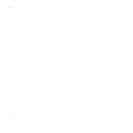
Tags:
altar gereja
,
altar gereja adalah
,
altar gereja hkbp
,
altar gereja
Jakarta
,
altar gereja jati
,
altar gereja katedral
,
altar gereja katolik
,
altar
gereja katolik jati
,
altar gereja kayu jati
,
altar gereja manado
,
altar gereja
medan
,
altar gereja minimalis
,
altar gereja modern
,
altar gereja murah
,
altar gereja NTT
,
altar gereja perjamuan
,
altar gereja protestan
,
altar
gereja relief kudus
,
altar gereja Surabaya
,
altar gereja ukir jati
,
altar
gereja ukiran
,
altar gereja ukiran perjamuan
,
altar HKBP
,
altar jati hkbp
,
altar katedral
,
altar katolik
,
altar katolik Balikpapan
,
altar katolik di
batam
,
altar katolik Kalimantan
,
altar katolik murah
,
altar katolik relief
perjamuan
,
altar katolik samarinda
,
altar perjamuan kudus
,
altar
sembahyang Kristen
,
altar table
,
altar untuk ekaristi
,
bangku gereja
sederhana
,
bangsal gereja
,
catholic altar
,
catholic altar at home
,
catholic
altar for sale
,
catholic altar table
,
church altar table
,
church altar table
design
,
dekorasi altar gereja katolik
,
dekorasi bunga altar gereja
,
dekorasi
meja altar gereja katolik
,
desain altar gereja
,
desain altar gereja minimalis
,
desain altar gereja modern
,
desain altar katolik
,
desain interior gereja
2025
,
desain meja altar gereja
,
desain mimbar gereja
,
furniture gereja
hkbp
,
furniture gereja murah
,
furniture katolik
,
gambar altar gereja
katolik
,
gambar meja altar gereja katolik
,
gambar meja altar katolik
,
harga altar gereja
,
harga altar katolik
,
harga bangku gereja
,
harga mebel
gereja
,
harga meja altar
,
harga meja altar gereja
,
harga meja altar gereja
katolik
,
interior gereja 2025
,
interior gereja katedral
,
jasa interior gereja
,
jual altar di manado
,
jual altar di medan
,
jual altar di Pontianak
,
jual altar
gereja
,
jual altar gereja Balikpapan
,
jual altar gereja Jakarta
,
jual altar
gereja jati
,
jual altar gereja manado
,
jual altar gereja medan
,
jual altar
gereja murah
,
jual altar gereja palangaraya
,
jual altar gereja
palangkaraya
,
jual altar gereja Pontianak
,
jual altar gereja Surabaya
,
jual
altar jati
,
jual altar katolik
,
jual furniture gereja
,
Jual mebel gereja
,
Jual
meja altar
,
jual meja altar gereja
,
jual meja altar gereja di palangkaraya
,