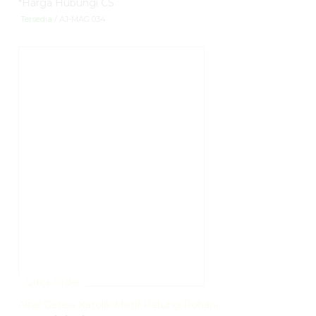
*Harga Hubungi CS
Tersedia
/ AJ-MAG 034
Quick Order
Altar Gereja Katolik Motif Patung Rohani