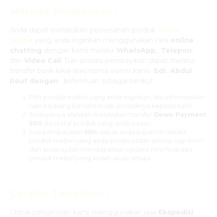
Metode Pemesanan :
Anda dapat melakukan pemesanan produk
mebel
gereja
yang anda inginkan menggunakan cara
online
chatting
dengan kami melalui
WhatsApp
,
Telepon
,
dan
Video Call
. Dan proses pembayaran dapat melalui
transfer bank lokal atas nama owner kami
Sdr. Abdul
Rouf dengan
ketentuan sebagai berikut.
Pilih produk mebel yang anda inginkan, lalu informasikan
nama barang berseta kode produknya kepada kami.
Selanjutnya silahkan melakukan transfer
Down Payment
50%
dari total produk yang anda pesan.
Sisa pembayaran
50%
dapat anda bayarkan ketika
produk mebel yang anda pesan sudah selesai siap kirim
dan anda sudah mendapatkan update foto final dari
produk mebel yang sudah anda setujui.
Catatan Tambahan :
Untuk pengiriman kami menggunakan jasa
Ekspedisi