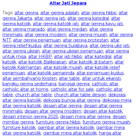
Altar Jati Jepara
Tags:
altar gereja
,
altar gereja adalah
,
altar gereja hkbp
,
altar
gereja Jakarta
,
altar gereja jati
,
altar gereja katedral
,
altar
gereja katolik
,
altar gereja katolik jati
,
altar gereja kayu jati
,
altar gereja manado
,
altar gereja medan
,
altar gereja
minimalis
,
altar gereja modern
,
altar gereja murah
,
altar gereja
NTT
,
altar gereja perjamuan
,
altar gereja protestan
,
altar
gereja relief kudus
,
altar gereja Surabaya
,
altar gereja ukir jati
,
altar gereja ukiran
,
altar gereja ukiran perjamuan
,
altar gereja
untuk misa
,
altar HKBP
,
altar jati hkbp
,
altar katedral
,
altar
katolik
,
altar katolik Balikpapan
,
altar katolik di batam
,
altar
katolik Kalimantan
,
altar katolik murah
,
altar katolik relief
perjamuan
,
altar katolik samarinda
,
altar perjamuan kudus
,
altar sembahyang Kristen
,
altar table
,
altar untuk ekaristi
,
bangku gereja sederhana
,
bangsal gereja
,
catholic altar
,
catholic altar at home
,
catholic altar for sale
,
catholic altar
table
,
church altar table
,
church altar table design
,
dekorasi
altar gereja katolik
,
dekorasi bunga altar gereja
,
dekorasi meja
altar gereja katolik
,
desain altar gereja
,
desain altar gereja
minimalis
,
desain altar gereja modern
,
desain altar katolik
,
desain interior gereja 2025
,
desain meja altar gereja
,
desain
mimbar gereja
,
furniture gereja hkbp
,
furniture gereja murah
,
furniture katolik
,
gambar altar gereja katolik
,
gambar meja
altar gereja katolik
,
gambar meja altar katolik
,
harga altar