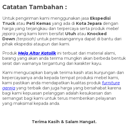
Catatan Tambahan :
Untuk pengiriman kami menggunakan jasa
Ekspedisi
Truck
atau
Peti Kemas
yang ada di
Kota Jepara
dengan
harga yang terjangkau dan terpercaya serta produk
mebel
jepara
yang kami kirim bersifat
Utuh
atau
Knocked
Down
(ter
pisah
)
untuk pemasangannya dapat di bantu dari
pihak ekspedisi ataupun dari kami.
Produk
Meja Altar Katolik
ini terbuat dari material alami,
barang yang akan anda terima mungkin akan berbeda bentuk
serat dan warnanya tergantung dari karakter kayu.
Kami mengucapkan banyak terima kasih atas kunjungan dan
kepercayaanya anda kepada tempat produksi mebel kami,
kami pastikan anda mendapatkan kualitas produk
furniture
gereja
yang terbaik dan juga harga yang bersahabat karena
bagi kami kepuasan pelanggan adalah kesuksesan dan
semangat bagi kami untuk terus memberikan pelayanan
yang maksimal kepada anda.
Terima Kasih & Salam Hangat.