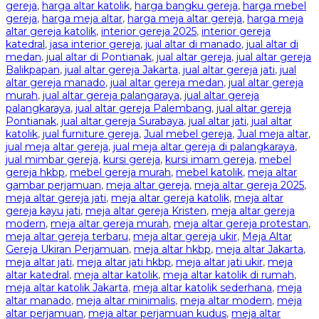
gereja
,
harga altar katolik
,
harga bangku gereja
,
harga mebel
gereja
,
harga meja altar
,
harga meja altar gereja
,
harga meja
altar gereja katolik
,
interior gereja 2025
,
interior gereja
katedral
,
jasa interior gereja
,
jual altar di manado
,
jual altar di
medan
,
jual altar di Pontianak
,
jual altar gereja
,
jual altar gereja
Balikpapan
,
jual altar gereja Jakarta
,
jual altar gereja jati
,
jual
altar gereja manado
,
jual altar gereja medan
,
jual altar gereja
murah
,
jual altar gereja palangaraya
,
jual altar gereja
palangkaraya
,
jual altar gereja Palembang
,
jual altar gereja
Pontianak
,
jual altar gereja Surabaya
,
jual altar jati
,
jual altar
katolik
,
jual furniture gereja
,
Jual mebel gereja
,
Jual meja altar
,
jual meja altar gereja
,
jual meja altar gereja di palangkaraya
,
jual mimbar gereja
,
kursi gereja
,
kursi imam gereja
,
mebel
gereja hkbp
,
mebel gereja murah
,
mebel katolik
,
meja altar
gambar perjamuan
,
meja altar gereja
,
meja altar gereja 2025
,
meja altar gereja jati
,
meja altar gereja katolik
,
meja altar
gereja kayu jati
,
meja altar gereja Kristen
,
meja altar gereja
modern
,
meja altar gereja murah
,
meja altar gereja protestan
,
meja altar gereja terbaru
,
meja altar gereja ukir
,
Meja Altar
Gereja Ukiran Perjamuan
,
meja altar hkbp
,
meja altar Jakarta
,
meja altar jati
,
meja altar jati hkbp
,
meja altar jati ukir
,
meja
altar katedral
,
meja altar katolik
,
meja altar katolik di rumah
,
meja altar katolik Jakarta
,
meja altar katolik sederhana
,
meja
altar manado
,
meja altar minimalis
,
meja altar modern
,
meja
altar perjamuan
,
meja altar perjamuan kudus
,
meja altar