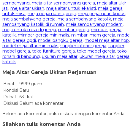
sembahyang
,
meja altar sembahyang gereja
,
meja altar ukir
jati
,
meja altar ukiran
,
meja altar untuk ekaristi
,
meja gereja
untuk misa
,
meja perjamuan gereja
,
meja perjamuan kudus
,
meja sembahyang gereja
,
meja sembahyang katolik
,
meja
sembahyang katolik di rumah
,
meja sembahyang modern
,
meja untuk misa di gereja
,
mimbar gereja
,
mimbar gereja
katolik
,
mimbar gereja minimalis
,
mimbar imam gereja
,
model
altar gereja gpdi
,
model bangku gereja
,
model meja altar hbp
,
model meja altar minimalis
,
supplier interior gereja
,
supplier
mebel gereja
,
toko furniture gereja
,
toko mebel gereja
,
toko
rohani di bandung
,
ukuran meja altar
,
ukuran meja altar gereja
katolik
Meja Altar Gereja Ukiran Perjamuan
Berat
9999 gram
Kondisi
Baru
Dilihat
631 kali
Diskusi
Belum ada komentar
Belum ada komentar, buka diskusi dengan komentar Anda.
Silahkan tulis komentar Anda