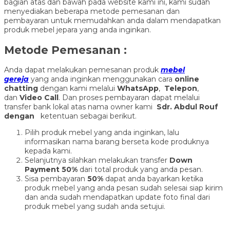
bagian atas dan bawah pada website kami ini, kami sudah
menyediakan beberapa metode pemesanan dan
pembayaran untuk memudahkan anda dalam mendapatkan
produk mebel jepara yang anda inginkan.
Metode Pemesanan :
Anda dapat melakukan pemesanan produk
mebel
gereja
yang anda inginkan menggunakan cara
online
chatting
dengan kami melalui
WhatsApp
,
Telepon
,
dan
Video Call
. Dan proses pembayaran dapat melalui
transfer bank lokal atas nama owner kami
Sdr. Abdul Rouf
dengan
ketentuan sebagai berikut.
Pilih produk mebel yang anda inginkan, lalu
informasikan nama barang berseta kode produknya
kepada kami.
Selanjutnya silahkan melakukan transfer
Down
Payment 50%
dari total produk yang anda pesan.
Sisa pembayaran
50%
dapat anda bayarkan ketika
produk mebel yang anda pesan sudah selesai siap kirim
dan anda sudah mendapatkan update foto final dari
produk mebel yang sudah anda setujui.