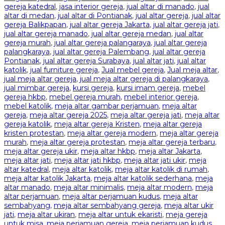
gereja katedral
,
jasa interior gereja
,
jual altar di manado
,
jual
altar di medan
,
jual altar di Pontianak
,
jual altar gereja
,
jual altar
gereja Balikpapan
,
jual altar gereja Jakarta
,
jual altar gereja jati
,
jual altar gereja manado
,
jual altar gereja medan
,
jual altar
gereja murah
,
jual altar gereja palangaraya
,
jual altar gereja
palangkaraya
,
jual altar gereja Palembang
,
jual altar gereja
Pontianak
,
jual altar gereja Surabaya
,
jual altar jati
,
jual altar
katolik
,
jual furniture gereja
,
Jual mebel gereja
,
Jual meja altar
,
jual meja altar gereja
,
jual meja altar gereja di palangkaraya
,
jual mimbar gereja
,
kursi gereja
,
kursi imam gereja
,
mebel
gereja hkbp
,
mebel gereja murah
,
mebel interior gereja
,
mebel katolik
,
meja altar gambar perjamuan
,
meja altar
gereja
,
meja altar gereja 2025
,
meja altar gereja jati
,
meja altar
gereja katolik
,
meja altar gereja Kristen
,
meja altar gereja
kristen protestan
,
meja altar gereja modern
,
meja altar gereja
murah
,
meja altar gereja protestan
,
meja altar gereja terbaru
,
meja altar gereja ukir
,
meja altar hkbp
,
meja altar Jakarta
,
meja altar jati
,
meja altar jati hkbp
,
meja altar jati ukir
,
meja
altar katedral
,
meja altar katolik
,
meja altar katolik di rumah
,
meja altar katolik Jakarta
,
meja altar katolik sederhana
,
meja
altar manado
,
meja altar minimalis
,
meja altar modern
,
meja
altar perjamuan
,
meja altar perjamuan kudus
,
meja altar
sembahyang
,
meja altar sembahyang gereja
,
meja altar ukir
jati
,
meja altar ukiran
,
meja altar untuk ekaristi
,
meja gereja
untuk misa
,
meja perjamuan gereja
,
meja perjamuan kudus
,