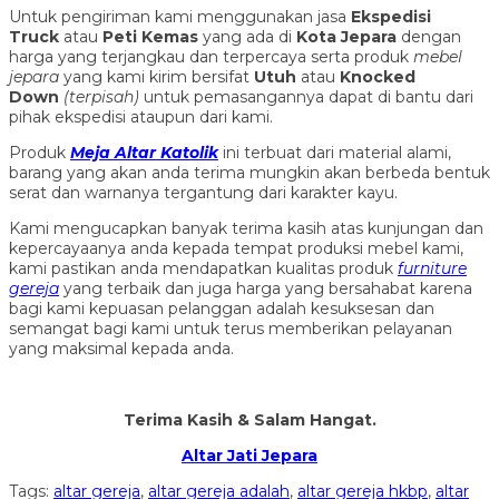
Untuk pengiriman kami menggunakan jasa
Ekspedisi
Truck
atau
Peti Kemas
yang ada di
Kota Jepara
dengan
harga yang terjangkau dan terpercaya serta produk
mebel
jepara
yang kami kirim bersifat
Utuh
atau
Knocked
Down
(ter
pisah
)
untuk pemasangannya dapat di bantu dari
pihak ekspedisi ataupun dari kami.
Produk
Meja Altar Katolik
ini terbuat dari material alami,
barang yang akan anda terima mungkin akan berbeda bentuk
serat dan warnanya tergantung dari karakter kayu.
Kami mengucapkan banyak terima kasih atas kunjungan dan
kepercayaanya anda kepada tempat produksi mebel kami,
kami pastikan anda mendapatkan kualitas produk
furniture
gereja
yang terbaik dan juga harga yang bersahabat karena
bagi kami kepuasan pelanggan adalah kesuksesan dan
semangat bagi kami untuk terus memberikan pelayanan
yang maksimal kepada anda.
Terima Kasih & Salam Hangat.
Altar Jati Jepara
Tags:
altar gereja
,
altar gereja adalah
,
altar gereja hkbp
,
altar