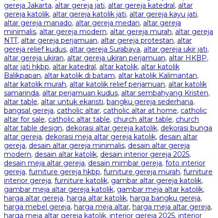
gereja Jakarta
,
altar gereja jati
,
altar gereja katedral
,
altar
gereja katolik
,
altar gereja katolik jati
,
altar gereja kayu jati
,
altar gereja manado
,
altar gereja medan
,
altar gereja
minimalis
,
altar gereja modern
,
altar gereja murah
,
altar gereja
NTT
,
altar gereja perjamuan
,
altar gereja protestan
,
altar
gereja relief kudus
,
altar gereja Surabaya
,
altar gereja ukir jati
,
altar gereja ukiran
,
altar gereja ukiran perjamuan
,
altar HKBP
,
altar jati hkbp
,
altar katedral
,
altar katolik
,
altar katolik
Balikpapan
,
altar katolik di batam
,
altar katolik Kalimantan
,
altar katolik murah
,
altar katolik relief perjamuan
,
altar katolik
samarinda
,
altar perjamuan kudus
,
altar sembahyang Kristen
,
altar table
,
altar untuk ekaristi
,
bangku gereja sederhana
,
bangsal gereja
,
catholic altar
,
catholic altar at home
,
catholic
altar for sale
,
catholic altar table
,
church altar table
,
church
altar table design
,
dekorasi altar gereja katolik
,
dekorasi bunga
altar gereja
,
dekorasi meja altar gereja katolik
,
desain altar
gereja
,
desain altar gereja minimalis
,
desain altar gereja
modern
,
desain altar katolik
,
desain interior gereja 2025
,
desain meja altar gereja
,
desain mimbar gereja
,
foto interior
gereja
,
furniture gereja hkbp
,
furniture gereja murah
,
furniture
interior gereja
,
furniture katolik
,
gambar altar gereja katolik
,
gambar meja altar gereja katolik
,
gambar meja altar katolik
,
harga altar gereja
,
harga altar katolik
,
harga bangku gereja
,
harga mebel gereja
,
harga meja altar
,
harga meja altar gereja
,
harga meja altar gereja katolik
,
interior gereja 2025
,
interior