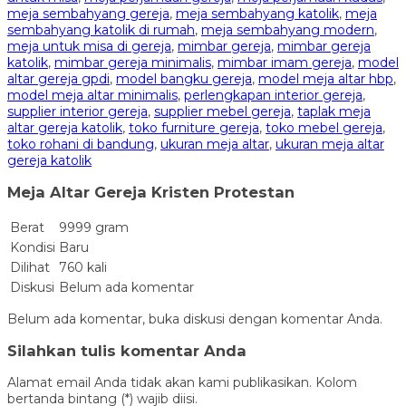
meja sembahyang gereja
,
meja sembahyang katolik
,
meja
sembahyang katolik di rumah
,
meja sembahyang modern
,
meja untuk misa di gereja
,
mimbar gereja
,
mimbar gereja
katolik
,
mimbar gereja minimalis
,
mimbar imam gereja
,
model
altar gereja gpdi
,
model bangku gereja
,
model meja altar hbp
,
model meja altar minimalis
,
perlengkapan interior gereja
,
supplier interior gereja
,
supplier mebel gereja
,
taplak meja
altar gereja katolik
,
toko furniture gereja
,
toko mebel gereja
,
toko rohani di bandung
,
ukuran meja altar
,
ukuran meja altar
gereja katolik
Meja Altar Gereja Kristen Protestan
Berat
9999 gram
Kondisi
Baru
Dilihat
760 kali
Diskusi
Belum ada komentar
Belum ada komentar, buka diskusi dengan komentar Anda.
Silahkan tulis komentar Anda
Alamat email Anda tidak akan kami publikasikan. Kolom
bertanda bintang (*) wajib diisi.