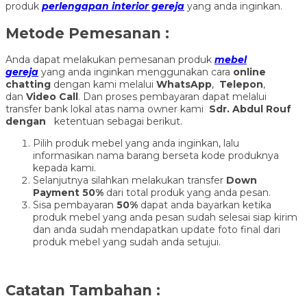
produk
perlengapan interior gereja
yang anda inginkan.
Metode Pemesanan :
Anda dapat melakukan pemesanan produk
mebel
gereja
yang anda inginkan menggunakan cara
online
chatting
dengan kami melalui
WhatsApp
,
Telepon
,
dan
Video Call
. Dan proses pembayaran dapat melalui
transfer bank lokal atas nama owner kami
Sdr. Abdul Rouf
dengan
ketentuan sebagai berikut.
Pilih produk mebel yang anda inginkan, lalu
informasikan nama barang berseta kode produknya
kepada kami.
Selanjutnya silahkan melakukan transfer
Down
Payment 50%
dari total produk yang anda pesan.
Sisa pembayaran
50%
dapat anda bayarkan ketika
produk mebel yang anda pesan sudah selesai siap kirim
dan anda sudah mendapatkan update foto final dari
produk mebel yang sudah anda setujui.
Catatan Tambahan :