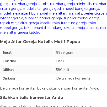
gereja
,
mimbar gereja katolik
,
mimbar gereja minimalis
,
mimbar
imam gereja
,
model altar gereja gpdi
,
model bangku gereja
,
model meja altar hbp
,
model meja altar minimalis
,
perlengkapan
interior gereja
,
supplier interior gereja
,
supplier mebel gereja
,
taplak meja altar gereja katolik
,
toko furniture gereja
,
toko
mebel gereja
,
toko rohani di bandung
,
ukuran meja altar
,
ukuran
meja altar gereja katolik
Meja Altar Gereja Katolik Motif Papua
Berat
9999 gram
Kondisi
Baru
Dilihat
580 kali
Diskusi
Belum ada komentar
Belum ada komentar, buka diskusi dengan komentar Anda.
Silahkan tulis komentar Anda
Alamat email Anda tidak akan kami publikasikan. Kolom