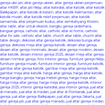
gereja ukir jati
,
altar gereja ukiran
,
altar gereja ukiran perjamuan
,
altar HKBP
,
altar jati hkbp
,
altar katedral
,
altar katolik
,
altar katolik
Balikpapan
,
altar katolik di batam
,
altar katolik Kalimantan
,
altar
katolik murah
,
altar katolik relief perjamuan
,
altar katolik
samarinda
,
altar perjamuan kudus
,
altar sembahyang Kristen
,
altar table
,
altar untuk ekaristi
,
bangku gereja sederhana
,
bangsal gereja
,
catholic altar
,
catholic altar at home
,
catholic
altar for sale
,
catholic altar table
,
church altar table
,
church altar
table design
,
dekorasi altar gereja katolik
,
dekorasi bunga altar
gereja
,
dekorasi meja altar gereja katolik
,
desain altar gereja
,
desain altar gereja minimalis
,
desain altar gereja modern
,
desain
altar katolik
,
desain interior gereja 2025
,
desain meja altar gereja
,
desain mimbar gereja
,
foto interior gereja
,
furniture gereja hkbp
,
furniture gereja murah
,
furniture interior gereja
,
furniture katolik
,
gambar altar gereja katolik
,
gambar meja altar gereja katolik
,
gambar meja altar katolik
,
harga altar gereja
,
harga altar katolik
,
harga bangku gereja
,
harga mebel gereja
,
harga meja altar
,
harga meja altar gereja
,
harga meja altar gereja katolik
,
interior
gereja 2025
,
interior gereja katedral
,
jasa interior gereja
,
jual altar
di manado
,
jual altar di medan
,
jual altar di Pontianak
,
jual altar
gereja
,
jual altar gereja Balikpapan
,
jual altar gereja Jakarta
,
jual
altar gereja jati
,
jual altar gereja manado
,
jual altar gereja medan
,