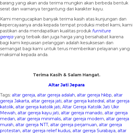
barang yang akan anda terima mungkin akan berbeda bentuk
serat dan warnanya tergantung dari karakter kayu.
Kami mengucapkan banyak terima kasih atas kunjungan dan
kepercayaanya anda kepada tempat produksi mebel kami, kami
pastikan anda mendapatkan kualitas produk
furniture
gereja
yang terbaik dan juga harga yang bersahabat karena
bagi kami kepuasan pelanggan adalah kesuksesan dan
semangat bagi kami untuk terus memberikan pelayanan yang
maksimal kepada anda.
Terima Kasih & Salam Hangat.
Altar Jati Jepara
Tags:
altar gereja
,
altar gereja adalah
,
altar gereja hkbp
,
altar
gereja Jakarta
,
altar gereja jati
,
altar gereja katedral
,
altar gereja
katolik
,
altar gereja katolik jati
,
Altar Gereja Katolik Jati Ukir
Mewah
,
altar gereja kayu jati
,
altar gereja manado
,
altar gereja
medan
,
altar gereja minimalis
,
altar gereja modern
,
altar gereja
murah
,
altar gereja NTT
,
altar gereja perjamuan
,
altar gereja
protestan
,
altar gereja relief kudus
,
altar gereja Surabaya
,
altar