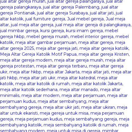
jual altar gereja murah
,
jual altar gereja palangaraya
,
jual altar
gereja palangkaraya
,
jual altar gereja Palembang
,
jual altar
gereja Pontianak
,
jual altar gereja Surabaya
,
jual altar jati
,
jual
altar katolik
,
jual furniture gereja
,
Jual mebel gereja
,
Jual meja
altar
,
jual meja altar gereja
,
jual meja altar gereja di palangkaraya
,
jual mimbar gereja
,
kursi gereja
,
kursi imam gereja
,
mebel
gereja hkbp
,
mebel gereja murah
,
mebel interior gereja
,
mebel
katolik
,
meja altar gambar perjamuan
,
meja altar gereja
,
meja
altar gereja 2025
,
meja altar gereja jati
,
meja altar gereja katolik
,
Meja Altar Gereja Katolik Motif Papua
,
meja altar gereja Kristen
,
meja altar gereja modern
,
meja altar gereja murah
,
meja altar
gereja protestan
,
meja altar gereja terbaru
,
meja altar gereja
ukir
,
meja altar hkbp
,
meja altar Jakarta
,
meja altar jati
,
meja altar
jati hkbp
,
meja altar jati ukir
,
meja altar katedral
,
meja altar
katolik
,
meja altar katolik di rumah
,
meja altar katolik Jakarta
,
meja altar katolik sederhana
,
meja altar manado
,
meja altar
minimalis
,
meja altar modern
,
meja altar perjamuan
,
meja altar
perjamuan kudus
,
meja altar sembahyang
,
meja altar
sembahyang gereja
,
meja altar ukir jati
,
meja altar ukiran
,
meja
altar untuk ekaristi
,
meja gereja untuk misa
,
meja perjamuan
gereja
,
meja perjamuan kudus
,
meja sembahyang gereja
,
meja
sembahyang katolik
,
meja sembahyang katolik di rumah
,
meja
sembahyang modern
,
meja untuk misa di gereja
,
mimbar