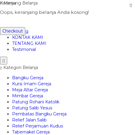
Keranjang Belanja
Menu
Halo, Guest!
Kontak
Oops, keranjang belanja Anda kosong!
Masuk
Beranda
Daftar
CARA PEMESANAN
Checkout
Katalog
KONTAK KAMI
TENTANG KAMI
Testimonial
Kategori Belanja
Bangku Gereja
Kursi Imam Gereja
Meja Altar Gereja
Mimbar Gereja
Patung Rohani Katolik
Patung Salib Yesus
Pembatas Bangku Gereja
Relief Jalan Salib
Relief Perjamuan Kudus
Tabernakel Gereja