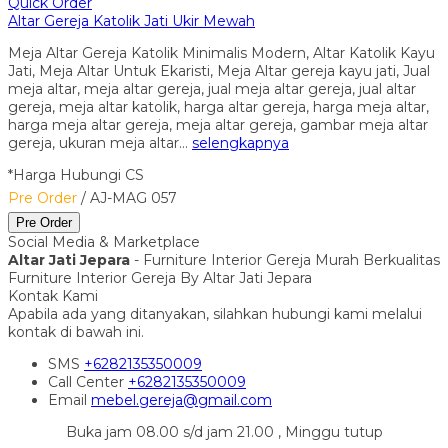
Quick Order
Altar Gereja Katolik Jati Ukir Mewah
Meja Altar Gereja Katolik Minimalis Modern, Altar Katolik Kayu
Jati, Meja Altar Untuk Ekaristi, Meja Altar gereja kayu jati, Jual
meja altar, meja altar gereja, jual meja altar gereja, jual altar
gereja, meja altar katolik, harga altar gereja, harga meja altar,
harga meja altar gereja, meja altar gereja, gambar meja altar
gereja, ukuran meja altar…
selengkapnya
*Harga Hubungi CS
Pre Order
/ AJ-MAG 057
Pre Order
Social Media & Marketplace
Altar Jati Jepara
- Furniture Interior Gereja Murah Berkualitas
Furniture Interior Gereja By Altar Jati Jepara
Kontak Kami
Apabila ada yang ditanyakan, silahkan hubungi kami melalui
kontak di bawah ini.
SMS
+6282135350009
Call Center
+6282135350009
Email
mebel.gereja@gmail.com
Buka jam 08.00 s/d jam 21.00 , Minggu tutup