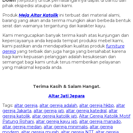
Down
(ter
pisah
)
untuk pemasangannya dapat di bantu dari
pihak ekspedisi ataupun dari kami.
Produk
Meja Altar Katolik
ini terbuat dari material alami,
barang yang akan anda terima mungkin akan berbeda bentuk
serat dan warnanya tergantung dari karakter kayu.
Kami mengucapkan banyak terima kasih atas kunjungan dan
kepercayaanya anda kepada tempat produksi mebel kami,
kami pastikan anda mendapatkan kualitas produk
furniture
gereja
yang terbaik dan juga harga yang bersahabat karena
bagi kami kepuasan pelanggan adalah kesuksesan dan
semangat bagi kami untuk terus memberikan pelayanan
yang maksimal kepada anda.
Terima Kasih & Salam Hangat.
Altar Jati Jepara
Tags:
altar gereja
,
altar gereja adalah
,
altar gereja hkbp
,
altar
gereja Jakarta
,
altar gereja jati
,
altar gereja katedral
,
altar
gereja katolik
,
altar gereja katolik jati
,
Altar Gereja Katolik Motif
Patung Rohani
,
altar gereja kayu jati
,
altar gereja manado
,
altar gereja medan
,
altar gereja minimalis
,
altar gereja
modern
,
altar gereja murah
,
altar gereja NTT
,
altar gereja