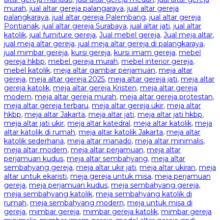
murah
,
jual altar gereja palangaraya
,
jual altar gereja
palangkaraya
,
jual altar gereja Palembang
,
jual altar gereja
Pontianak
,
jual altar gereja Surabaya
,
jual altar jati
,
jual altar
katolik
,
jual furniture gereja
,
Jual mebel gereja
,
Jual meja altar
,
jual meja altar gereja
,
jual meja altar gereja di palangkaraya
,
jual mimbar gereja
,
kursi gereja
,
kursi imam gereja
,
mebel
gereja hkbp
,
mebel gereja murah
,
mebel interior gereja
,
mebel katolik
,
meja altar gambar perjamuan
,
meja altar
gereja
,
meja altar gereja 2025
,
meja altar gereja jati
,
meja altar
gereja katolik
,
meja altar gereja Kristen
,
meja altar gereja
modern
,
meja altar gereja murah
,
meja altar gereja protestan
,
meja altar gereja terbaru
,
meja altar gereja ukir
,
meja altar
hkbp
,
meja altar Jakarta
,
meja altar jati
,
meja altar jati hkbp
,
meja altar jati ukir
,
meja altar katedral
,
meja altar katolik
,
meja
altar katolik di rumah
,
meja altar katolik Jakarta
,
meja altar
katolik sederhana
,
meja altar manado
,
meja altar minimalis
,
meja altar modern
,
meja altar perjamuan
,
meja altar
perjamuan kudus
,
meja altar sembahyang
,
meja altar
sembahyang gereja
,
meja altar ukir jati
,
meja altar ukiran
,
meja
altar untuk ekaristi
,
meja gereja untuk misa
,
meja perjamuan
gereja
,
meja perjamuan kudus
,
meja sembahyang gereja
,
meja sembahyang katolik
,
meja sembahyang katolik di
rumah
,
meja sembahyang modern
,
meja untuk misa di
gereja
,
mimbar gereja
,
mimbar gereja katolik
,
mimbar gereja