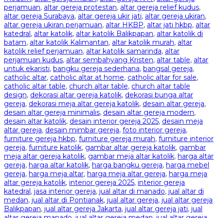
perjamuan
,
altar gereja protestan
,
altar gereja relief kudus
,
altar gereja Surabaya
,
altar gereja ukir jati
,
altar gereja ukiran
,
altar gereja ukiran perjamuan
,
altar HKBP
,
altar jati hkbp
,
altar
katedral
,
altar katolik
,
altar katolik Balikpapan
,
altar katolik di
batam
,
altar katolik Kalimantan
,
altar katolik murah
,
altar
katolik relief perjamuan
,
altar katolik samarinda
,
altar
perjamuan kudus
,
altar sembahyang Kristen
,
altar table
,
altar
untuk ekaristi
,
bangku gereja sederhana
,
bangsal gereja
,
catholic altar
,
catholic altar at home
,
catholic altar for sale
,
catholic altar table
,
church altar table
,
church altar table
design
,
dekorasi altar gereja katolik
,
dekorasi bunga altar
gereja
,
dekorasi meja altar gereja katolik
,
desain altar gereja
,
desain altar gereja minimalis
,
desain altar gereja modern
,
desain altar katolik
,
desain interior gereja 2025
,
desain meja
altar gereja
,
desain mimbar gereja
,
foto interior gereja
,
furniture gereja hkbp
,
furniture gereja murah
,
furniture interior
gereja
,
furniture katolik
,
gambar altar gereja katolik
,
gambar
meja altar gereja katolik
,
gambar meja altar katolik
,
harga altar
gereja
,
harga altar katolik
,
harga bangku gereja
,
harga mebel
gereja
,
harga meja altar
,
harga meja altar gereja
,
harga meja
altar gereja katolik
,
interior gereja 2025
,
interior gereja
katedral
,
jasa interior gereja
,
jual altar di manado
,
jual altar di
medan
,
jual altar di Pontianak
,
jual altar gereja
,
jual altar gereja
Balikpapan
,
jual altar gereja Jakarta
,
jual altar gereja jati
,
jual
altar gereja manado
,
jual altar gereja medan
,
jual altar gereja