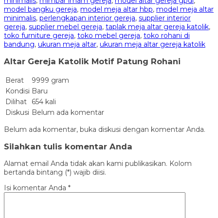
minimalis
,
mimbar imam gereja
,
model altar gereja gpdi
,
model bangku gereja
,
model meja altar hbp
,
model meja altar
minimalis
,
perlengkapan interior gereja
,
supplier interior
gereja
,
supplier mebel gereja
,
taplak meja altar gereja katolik
,
toko furniture gereja
,
toko mebel gereja
,
toko rohani di
bandung
,
ukuran meja altar
,
ukuran meja altar gereja katolik
Altar Gereja Katolik Motif Patung Rohani
Berat
9999 gram
Kondisi
Baru
Dilihat
654 kali
Diskusi
Belum ada komentar
Belum ada komentar, buka diskusi dengan komentar Anda.
Silahkan tulis komentar Anda
Alamat email Anda tidak akan kami publikasikan. Kolom
bertanda bintang (*) wajib diisi.
Isi komentar Anda
*