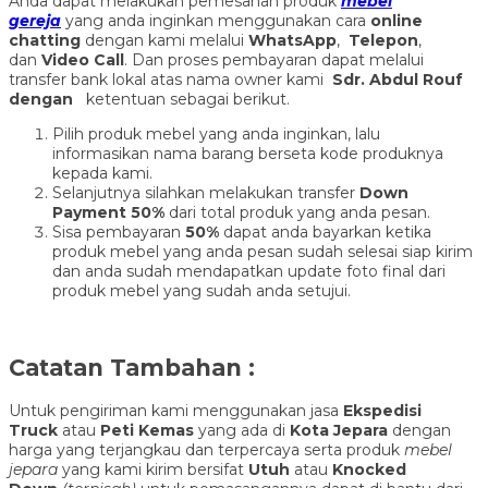
Anda dapat melakukan pemesanan produk
mebel
gereja
yang anda inginkan menggunakan cara
online
chatting
dengan kami melalui
WhatsApp
,
Telepon
,
dan
Video Call
. Dan proses pembayaran dapat melalui
transfer bank lokal atas nama owner kami
Sdr. Abdul Rouf
dengan
ketentuan sebagai berikut.
Pilih produk mebel yang anda inginkan, lalu
informasikan nama barang berseta kode produknya
kepada kami.
Selanjutnya silahkan melakukan transfer
Down
Payment 50%
dari total produk yang anda pesan.
Sisa pembayaran
50%
dapat anda bayarkan ketika
produk mebel yang anda pesan sudah selesai siap kirim
dan anda sudah mendapatkan update foto final dari
produk mebel yang sudah anda setujui.
Catatan Tambahan :
Untuk pengiriman kami menggunakan jasa
Ekspedisi
Truck
atau
Peti Kemas
yang ada di
Kota Jepara
dengan
harga yang terjangkau dan terpercaya serta produk
mebel
jepara
yang kami kirim bersifat
Utuh
atau
Knocked