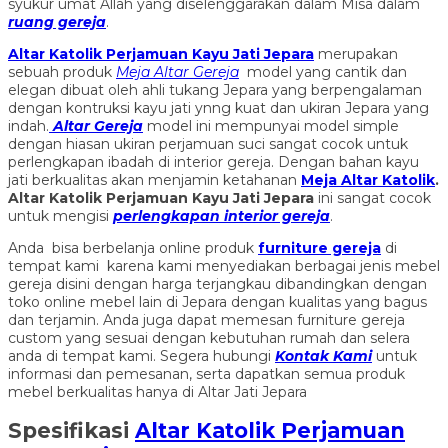
syukur umat Allah yang diselenggarakan dalam Misa dalam
ruang gereja
.
Altar Katolik Perjamuan Kayu Jati Jepara
merupakan
sebuah produk
Meja Altar Gereja
model yang cantik dan
elegan dibuat oleh ahli tukang Jepara yang berpengalaman
dengan kontruksi kayu jati ynng kuat dan ukiran Jepara yang
indah.
Altar Gereja
model ini mempunyai model simple
dengan hiasan ukiran perjamuan suci sangat cocok untuk
perlengkapan ibadah di interior gereja. Dengan bahan kayu
jati berkualitas akan menjamin ketahanan
Meja Altar Katolik
.
Altar Katolik Perjamuan Kayu Jati Jepara
ini sangat cocok
untuk mengisi
perlengkapan interior gereja
.
Anda bisa berbelanja online produk
furniture gereja
di
tempat kami karena kami menyediakan berbagai jenis mebel
gereja disini dengan harga terjangkau dibandingkan dengan
toko online mebel lain di Jepara dengan kualitas yang bagus
dan terjamin. Anda juga dapat memesan furniture gereja
custom yang sesuai dengan kebutuhan rumah dan selera
anda di tempat kami. Segera hubungi
Kontak Kami
untuk
informasi dan pemesanan, serta dapatkan semua produk
mebel berkualitas hanya di Altar Jati Jepara
Spesifikasi
Altar Katolik Perjamuan