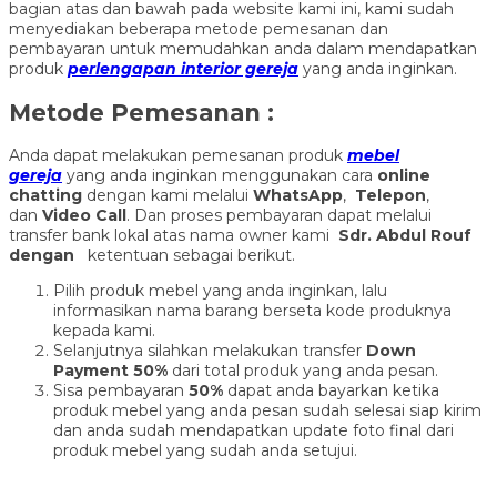
bagian atas dan bawah pada website kami ini, kami sudah
menyediakan beberapa metode pemesanan dan
pembayaran untuk memudahkan anda dalam mendapatkan
produk
perlengapan interior gereja
yang anda inginkan.
Metode Pemesanan :
Anda dapat melakukan pemesanan produk
mebel
gereja
yang anda inginkan menggunakan cara
online
chatting
dengan kami melalui
WhatsApp
,
Telepon
,
dan
Video Call
. Dan proses pembayaran dapat melalui
transfer bank lokal atas nama owner kami
Sdr. Abdul Rouf
dengan
ketentuan sebagai berikut.
Pilih produk mebel yang anda inginkan, lalu
informasikan nama barang berseta kode produknya
kepada kami.
Selanjutnya silahkan melakukan transfer
Down
Payment 50%
dari total produk yang anda pesan.
Sisa pembayaran
50%
dapat anda bayarkan ketika
produk mebel yang anda pesan sudah selesai siap kirim
dan anda sudah mendapatkan update foto final dari
produk mebel yang sudah anda setujui.