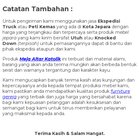
Catatan Tambahan :
Untuk pengiriman kami menggunakan jasa
Ekspedisi
Truck
atau
Peti Kemas
yang ada di
Kota Jepara
dengan
harga yang terjangkau dan terpercaya serta produk
mebel
jepara
yang kami kirim bersifat
Utuh
atau
Knocked
Down
(ter
pisah
)
untuk pemasangannya dapat di bantu dari
pihak ekspedisi ataupun dari kami.
Produk
Meja Altar Katolik
ini terbuat dari material alami,
barang yang akan anda terima mungkin akan berbeda bentuk
serat dan warnanya tergantung dari karakter kayu.
Kami mengucapkan banyak terima kasih atas kunjungan dan
kepercayaanya anda kepada tempat produksi mebel kami,
kami pastikan anda mendapatkan kualitas produk
furniture
gereja
yang terbaik dan juga harga yang bersahabat karena
bagi kami kepuasan pelanggan adalah kesuksesan dan
semangat bagi kami untuk terus memberikan pelayanan
yang maksimal kepada anda.
Terima Kasih & Salam Hangat.