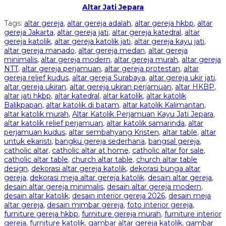
Altar Jati Jepara
Tags:
altar gereja
,
altar gereja adalah
,
altar gereja hkbp
,
altar
gereja Jakarta
,
altar gereja jati
,
altar gereja katedral
,
altar
gereja katolik
,
altar gereja katolik jati
,
altar gereja kayu jati
,
altar gereja manado
,
altar gereja medan
,
altar gereja
minimalis
,
altar gereja modern
,
altar gereja murah
,
altar gereja
NTT
,
altar gereja perjamuan
,
altar gereja protestan
,
altar
gereja relief kudus
,
altar gereja Surabaya
,
altar gereja ukir jati
,
altar gereja ukiran
,
altar gereja ukiran perjamuan
,
altar HKBP
,
altar jati hkbp
,
altar katedral
,
altar katolik
,
altar katolik
Balikpapan
,
altar katolik di batam
,
altar katolik Kalimantan
,
altar katolik murah
,
Altar Katolik Perjamuan Kayu Jati Jepara
,
altar katolik relief perjamuan
,
altar katolik samarinda
,
altar
perjamuan kudus
,
altar sembahyang Kristen
,
altar table
,
altar
untuk ekaristi
,
bangku gereja sederhana
,
bangsal gereja
,
catholic altar
,
catholic altar at home
,
catholic altar for sale
,
catholic altar table
,
church altar table
,
church altar table
design
,
dekorasi altar gereja katolik
,
dekorasi bunga altar
gereja
,
dekorasi meja altar gereja katolik
,
desain altar gereja
,
desain altar gereja minimalis
,
desain altar gereja modern
,
desain altar katolik
,
desain interior gereja 2026
,
desain meja
altar gereja
,
desain mimbar gereja
,
foto interior gereja
,
furniture gereja hkbp
,
furniture gereja murah
,
furniture interior
gereja
,
furniture katolik
,
gambar altar gereja katolik
,
gambar