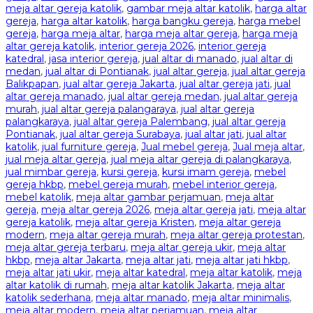
meja altar gereja katolik
,
gambar meja altar katolik
,
harga altar
gereja
,
harga altar katolik
,
harga bangku gereja
,
harga mebel
gereja
,
harga meja altar
,
harga meja altar gereja
,
harga meja
altar gereja katolik
,
interior gereja 2026
,
interior gereja
katedral
,
jasa interior gereja
,
jual altar di manado
,
jual altar di
medan
,
jual altar di Pontianak
,
jual altar gereja
,
jual altar gereja
Balikpapan
,
jual altar gereja Jakarta
,
jual altar gereja jati
,
jual
altar gereja manado
,
jual altar gereja medan
,
jual altar gereja
murah
,
jual altar gereja palangaraya
,
jual altar gereja
palangkaraya
,
jual altar gereja Palembang
,
jual altar gereja
Pontianak
,
jual altar gereja Surabaya
,
jual altar jati
,
jual altar
katolik
,
jual furniture gereja
,
Jual mebel gereja
,
Jual meja altar
,
jual meja altar gereja
,
jual meja altar gereja di palangkaraya
,
jual mimbar gereja
,
kursi gereja
,
kursi imam gereja
,
mebel
gereja hkbp
,
mebel gereja murah
,
mebel interior gereja
,
mebel katolik
,
meja altar gambar perjamuan
,
meja altar
gereja
,
meja altar gereja 2026
,
meja altar gereja jati
,
meja altar
gereja katolik
,
meja altar gereja Kristen
,
meja altar gereja
modern
,
meja altar gereja murah
,
meja altar gereja protestan
,
meja altar gereja terbaru
,
meja altar gereja ukir
,
meja altar
hkbp
,
meja altar Jakarta
,
meja altar jati
,
meja altar jati hkbp
,
meja altar jati ukir
,
meja altar katedral
,
meja altar katolik
,
meja
altar katolik di rumah
,
meja altar katolik Jakarta
,
meja altar
katolik sederhana
,
meja altar manado
,
meja altar minimalis
,
meja altar modern
,
meja altar perjamuan
,
meja altar