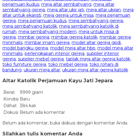
perjamuan kudus
,
meja altar sembahyang
,
meja altar
sembahyang gereja
,
meja altar ukir jati
,
meja altar ukiran
,
meja
altar untuk ekaristi
,
meja gereja untuk misa
,
meja perjamuan
gereja
,
meja perjamuan kudus
,
meja sembahyang gereja
,
meja sembahyang katolik
,
meja sembahyang katolik di
rumah
,
meja sembahyang modern
,
meja untuk misa di
gereja
,
mimbar gereja
,
mimbar gereja katolik
,
mimbar gereja
minimalis
,
mimbar imam gereja
,
model altar gereja gpdi
,
model bangku gereja
,
model meja altar hbp
,
model meja altar
minimalis
,
perlengkapan interior gereja
,
supplier interior
gereja
,
supplier mebel gereja
,
taplak meja altar gereja katolik
,
toko furniture gereja
,
toko mebel gereja
,
toko rohani di
bandung
,
ukuran meja altar
,
ukuran meja altar gereja katolik
Altar Katolik Perjamuan Kayu Jati Jepara
Berat
9999 gram
Kondisi
Baru
Dilihat
384 kali
Diskusi
Belum ada komentar
Belum ada komentar, buka diskusi dengan komentar Anda.
Silahkan tulis komentar Anda