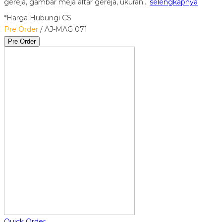
gereja, gambar meja altar gereja, ukuran…
selengkapnya
*Harga Hubungi CS
Pre Order
/ AJ-MAG 071
Pre Order
Quick Order