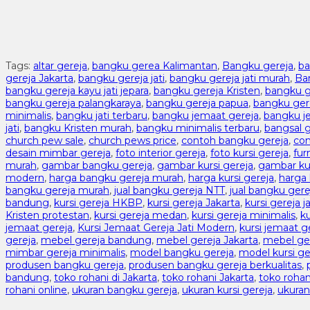
Tags:
altar gereja
,
bangku gerea Kalimantan
,
Bangku gereja
,
ba
gereja Jakarta
,
bangku gereja jati
,
bangku gereja jati murah
,
Ba
bangku gereja kayu jati jepara
,
bangku gereja Kristen
,
bangku 
bangku gereja palangkaraya
,
bangku gereja papua
,
bangku ger
minimalis
,
bangku jati terbaru
,
bangku jemaat gereja
,
bangku je
jati
,
bangku Kristen murah
,
bangku minimalis terbaru
,
bangsal g
church pew sale
,
church pews price
,
contoh bangku gereja
,
con
desain mimbar gereja
,
foto interior gereja
,
foto kursi gereja
,
fur
murah
,
gambar bangku gereja
,
gambar kursi gereja
,
gambar kur
modern
,
harga bangku gereja murah
,
harga kursi gereja
,
harga 
bangku gereja murah
,
jual bangku gereja NTT
,
jual bangku ger
bandung
,
kursi gereja HKBP
,
kursi gereja Jakarta
,
kursi gereja ja
Kristen protestan
,
kursi gereja medan
,
kursi gereja minimalis
,
k
jemaat gereja
,
Kursi Jemaat Gereja Jati Modern
,
kursi jemaat g
gereja
,
mebel gereja bandung
,
mebel gereja Jakarta
,
mebel ger
mimbar gereja minimalis
,
model bangku gereja
,
model kursi ge
produsen bangku gereja
,
produsen bangku gereja berkualitas
,
bandung
,
toko rohani di Jakarta
,
toko rohani Jakarta
,
toko rohan
rohani online
,
ukuran bangku gereja
,
ukuran kursi gereja
,
ukuran 