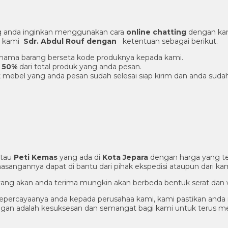
 anda inginkan menggunakan cara
online chatting
dengan kam
er kami
Sdr. Abdul Rouf dengan
ketentuan sebagai berikut.
an nama barang berseta kode produknya kepada kami.
 50%
dari total produk yang anda pesan.
 mebel yang anda pesan sudah selesai siap kirim dan anda suda
tau
Peti Kemas
yang ada di
Kota Jepara
dengan harga yang te
sangannya dapat di bantu dari pihak ekspedisi ataupun dari kam
ng yang akan anda terima mungkin akan berbeda bentuk serat dan 
percayaanya anda kepada perusahaa kami, kami pastikan anda m
nggan adalah kesuksesan dan semangat bagi kami untuk terus 