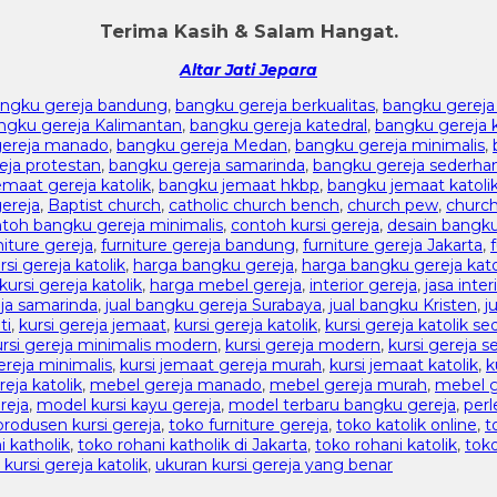
Terima Kasih & Salam Hangat.
Altar Jati Jepara
ngku gereja bandung
,
bangku gereja berkualitas
,
bangku gereja
ngku gereja Kalimantan
,
bangku gereja katedral
,
bangku gereja k
gereja manado
,
bangku gereja Medan
,
bangku gereja minimalis
,
eja protestan
,
bangku gereja samarinda
,
bangku gereja sederha
maat gereja katolik
,
bangku jemaat hkbp
,
bangku jemaat katoli
ereja
,
Baptist church
,
catholic church bench
,
church pew
,
churc
toh bangku gereja minimalis
,
contoh kursi gereja
,
desain bangku
niture gereja
,
furniture gereja bandung
,
furniture gereja Jakarta
,
si gereja katolik
,
harga bangku gereja
,
harga bangku gereja kato
kursi gereja katolik
,
harga mebel gereja
,
interior gereja
,
jasa inter
eja samarinda
,
jual bangku gereja Surabaya
,
jual bangku Kristen
,
j
ti
,
kursi gereja jemaat
,
kursi gereja katolik
,
kursi gereja katolik s
ursi gereja minimalis modern
,
kursi gereja modern
,
kursi gereja 
ereja minimalis
,
kursi jemaat gereja murah
,
kursi jemaat katolik
,
k
eja katolik
,
mebel gereja manado
,
mebel gereja murah
,
mebel g
reja
,
model kursi kayu gereja
,
model terbaru bangku gereja
,
per
produsen kursi gereja
,
toko furniture gereja
,
toko katolik online
,
t
i katholik
,
toko rohani katholik di Jakarta
,
toko rohani katolik
,
toko
kursi gereja katolik
,
ukuran kursi gereja yang benar