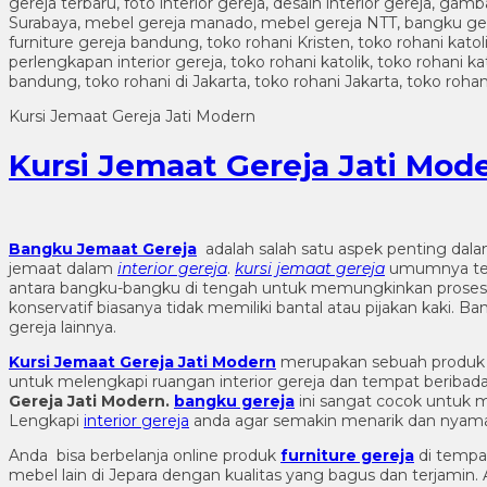
Kursi Jemaat Gereja Jati Modern
Kursi Jemaat Gereja Jati Mod
Bangku Jemaat Gereja
adalah salah satu aspek penting dala
jemaat dalam
interior gereja
.
kursi jemaat gereja
umumnya terbu
antara bangku-bangku di tengah untuk memungkinkan prosesi
konservatif biasanya tidak memiliki bantal atau pijakan kaki. B
gereja lainnya.
Kursi Jemaat Gereja Jati Modern
merupakan sebuah produ
untuk melengkapi ruangan interior gereja dan tempat beribadah
Gereja Jati Modern
.
bangku gereja
ini sangat cocok untuk m
Lengkapi
interior gereja
anda agar semakin menarik dan nyama
Anda bisa berbelanja online produk
furniture gereja
di tempa
mebel lain di Jepara dengan kualitas yang bagus dan terjami