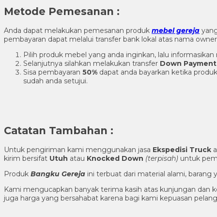
Metode Pemesanan :
Anda dapat melakukan pemesanan produk
mebel gereja
yang
pembayaran dapat melalui transfer bank lokal atas nama own
Pilih produk mebel yang anda inginkan, lalu informasik
Selanjutnya silahkan melakukan transfer
Down Payment
Sisa pembayaran
50%
dapat anda bayarkan ketika produk
sudah anda setujui.
Catatan Tambahan :
Untuk pengiriman kami menggunakan jasa
Ekspedisi Truck
a
kirim bersifat
Utuh
atau
Knocked Down
(ter
pisah
)
untuk pema
Produk
Bangku Gereja
ini terbuat dari material alami, bara
Kami mengucapkan banyak terima kasih atas kunjungan dan ke
juga harga yang bersahabat karena bagi kami kepuasan pela