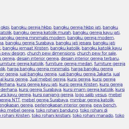
 gkpi
,
bangku gereja hkbp
,
bangku gereja hkbp jati
,
bangku
atolik
,
bangku gereja katolik murah
,
bangku gereja kayu jati
,
bangku gereja minimalis modern
,
bangku gereja modern
,
na
,
bangku gereja Surabaya
,
bangku jati jepara
,
bangku jati
k
,
bangku jemaat Kristen
,
bangku katolik
,
bangku katolik kayu
h pew design
,
church pew dimensions
,
church pew for sale
,
 gereja
,
desain interior gereja
,
desain interior gereja terbaru
,
furniture gereja katolik
,
furniture gereja medan
,
furniture gereja
lik
,
harga bangku gereja minimalis
,
harga bangku gereja
ior gereja
,
jual bangku gereja
,
jual bangku gereja Jakarta
,
jual
ual kursi gereja
,
Jual mebel gereja
,
kursi gereja
,
kursi gereja
ederhana
,
kursi gereja kayu jati
,
kursi gereja Kristen
,
kursi gereja
sederhana
,
kursi gereja Surabaya
,
kursi imam gereja katolik
,
kursi
ursi kayu gereja
,
kursi panjang gereja
,
logo salib yesus
,
mebel
ereja NTT
,
mebel gereja Surabaya
,
mimbar gereja katolik
,
lengkapan gereja
,
perlengkapan interior gereja
,
pew bench
,
oko mebel gereja
,
toko rohani bandung
,
toko rohani di
 rohani Kristen
,
toko rohani kristiani
,
toko rohani manado
,
toko