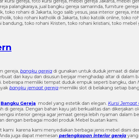
ern
m gereja,
bangku gereja
di gunakan untuk duduk jemaat di dala
at dari kayu dan disusun berjajar menghadap altar di dalam bagi
. beberapa memiliki tempat duduk empuk seperti bangku, dan
anyak
bangku jemaat gereja
memiliki slot di belakang setiap ban
k
Bangku Gereja
model yang estetik dan elegan.
Kursi Jemaat 
 di gereja. Dengan bahan kayu jati berkualitas dan dikerjakan 
engisi interior gereja agar jemaat gereja lebih nyaman dalam 
n dengan berbagai model produk Mebel buatan kami.
t kami karena kami menyediakan berbagai jenis mebel disini de
n. Anda juga dapat memesan
perlengkapan interior gereja
yang 