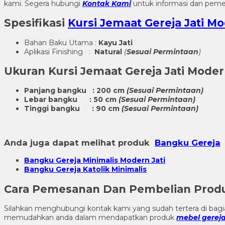
kami. Segera hubungi
Kontak Kami
untuk informasi dan pemes
Spesifikasi
Kursi Jemaat Gereja Jati M
Bahan Baku Utama :
Kayu Jati
Aplikasi Finishing :
Natural
(
Sesuai Permintaan
)
Ukuran
Kursi Jemaat Gereja Jati Mode
Panjang bangku : 200 cm
(Sesuai Permintaan)
Lebar bangku : 50 cm
(Sesuai Permintaan)
Tinggi bangku : 90 cm
(Sesuai Permintaan)
Anda juga dapat melihat produk
Bangku Gereja
Bangku Gereja Minimalis Modern Jati
Bangku Gereja Katolik Minimalis
Cara Pemesanan Dan Pembelian Pro
Silahkan menghubungi kontak kami yang sudah tertera di ba
memudahkan anda dalam mendapatkan produk
mebel gerej