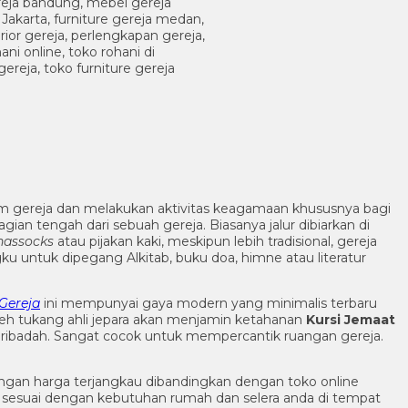
m gereja dan melakukan aktivitas keagamaan khususnya bagi
an tengah dari sebuah gereja. Biasanya jalur dibiarkan di
hassocks
atau pijakan kaki, meskipun lebih tradisional, gereja
gku untuk dipegang Alkitab, buku doa, himne atau literatur
Gereja
ini mempunyai gaya modern yang minimalis terbaru
oleh tukang ahli jepara akan menjamin ketahanan
Kursi Jemaat
beribadah. Sangat cocok untuk mempercantik ruangan gereja.
ngan harga terjangkau dibandingkan dengan toko online
sesuai dengan kebutuhan rumah dan selera anda di tempat