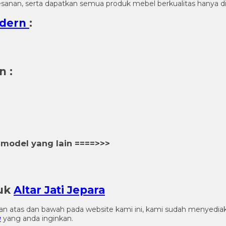
anan, serta dapatkan semua produk mebel berkualitas hanya di A
odern
:
rn
:
model yang lain ====>>>
duk
Altar Jati Jepara
gian atas dan bawah pada website kami ini, kami sudah menye
a
yang anda inginkan.