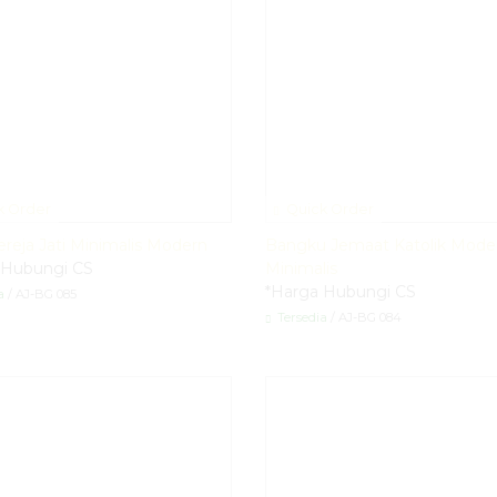
k Order
Quick Order
ereja Jati Minimalis Modern
Bangku Jemaat Katolik Mode
 Hubungi CS
Minimalis
*Harga Hubungi CS
a
/ AJ-BG 085
Tersedia
/ AJ-BG 084