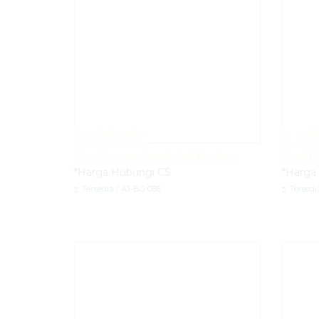
Quick Order
Quic
Kursi Jemaat Gereja Jati Modern
Kursi G
*Harga Hubungi CS
*Harga
Tersedia
/ AJ-BG 086
Tersedi