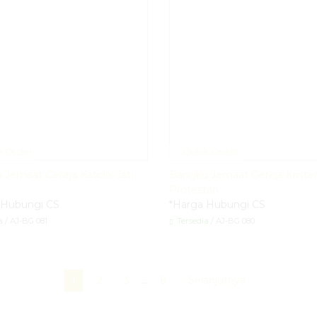
k Order
Quick Order
Jemaat Gereja Katolik Jati
Bangku Jemaat Gereja Kriste
Protestan
 Hubungi CS
*Harga Hubungi CS
a
/ AJ-BG 081
Tersedia
/ AJ-BG 080
1
2
3
…
8
Selanjutnya