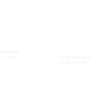
k Order
Quick Order
ereja Kayu Jati Simple Terbaru
Kursi Gereja Kayu Jati Minimal
 Hubungi CS
Simple
*Harga Hubungi CS
a
/ AJ-BG 089
Tersedia
/ AJ-BG 088