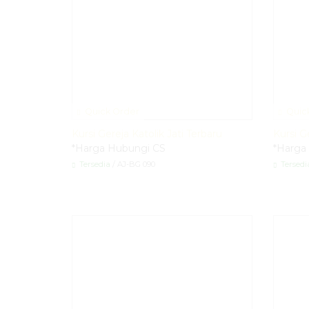
Quick Order
Quic
Kursi Gereja Katolik Jati Terbaru
Kursi G
*Harga Hubungi CS
*Harga
Tersedia
/ AJ-BG 090
Tersedi