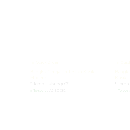
Quick Order
Quic
Bangku Gereja Protestan Klasik
Bangku 
Modern
Klasik
*Harga Hubungi CS
*Harga
Tersedia
/ AJ-BG 082
Tersedi