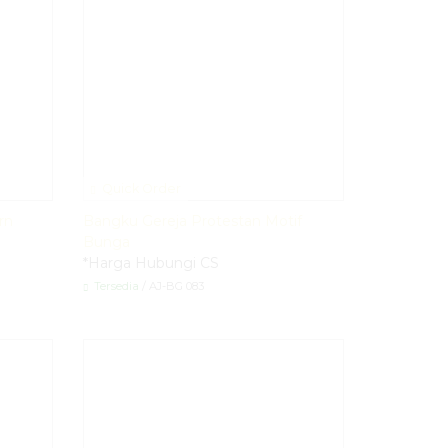
Quick Order
rn
Bangku Gereja Protestan Motif
Bunga
*Harga Hubungi CS
Tersedia
/ AJ-BG 083