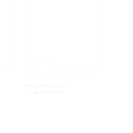
Quick Order
n
Bangku Jemaat Katolik Jati Klasik
Minimalis
*Harga Hubungi CS
Tersedia
/ AJ-BG 079