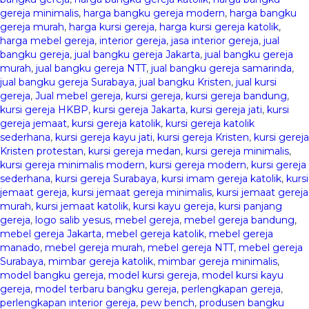
gereja minimalis
,
harga bangku gereja modern
,
harga bangku
gereja murah
,
harga kursi gereja
,
harga kursi gereja katolik
,
harga mebel gereja
,
interior gereja
,
jasa interior gereja
,
jual
bangku gereja
,
jual bangku gereja Jakarta
,
jual bangku gereja
murah
,
jual bangku gereja NTT
,
jual bangku gereja samarinda
,
jual bangku gereja Surabaya
,
jual bangku Kristen
,
jual kursi
gereja
,
Jual mebel gereja
,
kursi gereja
,
kursi gereja bandung
,
kursi gereja HKBP
,
kursi gereja Jakarta
,
kursi gereja jati
,
kursi
gereja jemaat
,
kursi gereja katolik
,
kursi gereja katolik
sederhana
,
kursi gereja kayu jati
,
kursi gereja Kristen
,
kursi gereja
Kristen protestan
,
kursi gereja medan
,
kursi gereja minimalis
,
kursi gereja minimalis modern
,
kursi gereja modern
,
kursi gereja
sederhana
,
kursi gereja Surabaya
,
kursi imam gereja katolik
,
kursi
jemaat gereja
,
kursi jemaat gereja minimalis
,
kursi jemaat gereja
murah
,
kursi jemaat katolik
,
kursi kayu gereja
,
kursi panjang
gereja
,
logo salib yesus
,
mebel gereja
,
mebel gereja bandung
,
mebel gereja Jakarta
,
mebel gereja katolik
,
mebel gereja
manado
,
mebel gereja murah
,
mebel gereja NTT
,
mebel gereja
Surabaya
,
mimbar gereja katolik
,
mimbar gereja minimalis
,
model bangku gereja
,
model kursi gereja
,
model kursi kayu
gereja
,
model terbaru bangku gereja
,
perlengkapan gereja
,
perlengkapan interior gereja
,
pew bench
,
produsen bangku