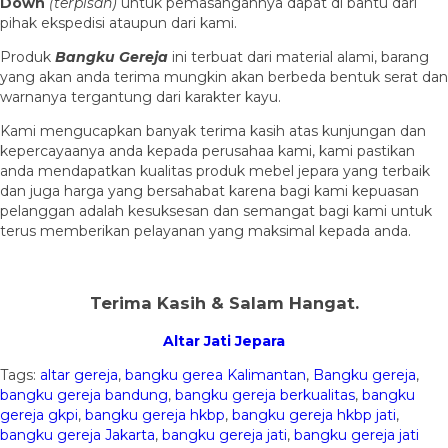
Down
(ter
pisah
)
untuk pemasangannya dapat di bantu dari
pihak ekspedisi ataupun dari kami.
Produk
Bangku Gereja
ini terbuat dari material alami, barang
yang akan anda terima mungkin akan berbeda bentuk serat dan
warnanya tergantung dari karakter kayu.
Kami mengucapkan banyak terima kasih atas kunjungan dan
kepercayaanya anda kepada perusahaa kami, kami pastikan
anda mendapatkan kualitas produk mebel jepara yang terbaik
dan juga harga yang bersahabat karena bagi kami kepuasan
pelanggan adalah kesuksesan dan semangat bagi kami untuk
terus memberikan pelayanan yang maksimal kepada anda.
Terima Kasih & Salam Hangat.
Altar Jati Jepara
Tags:
altar gereja
,
bangku gerea Kalimantan
,
Bangku gereja
,
bangku gereja bandung
,
bangku gereja berkualitas
,
bangku
gereja gkpi
,
bangku gereja hkbp
,
bangku gereja hkbp jati
,
bangku gereja Jakarta
,
bangku gereja jati
,
bangku gereja jati