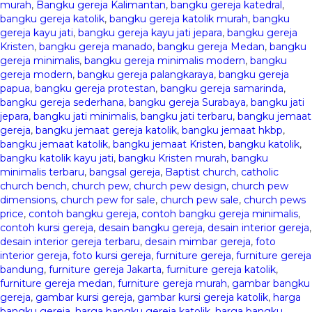
murah
,
Bangku gereja Kalimantan
,
bangku gereja katedral
,
bangku gereja katolik
,
bangku gereja katolik murah
,
bangku
gereja kayu jati
,
bangku gereja kayu jati jepara
,
bangku gereja
Kristen
,
bangku gereja manado
,
bangku gereja Medan
,
bangku
gereja minimalis
,
bangku gereja minimalis modern
,
bangku
gereja modern
,
bangku gereja palangkaraya
,
bangku gereja
papua
,
bangku gereja protestan
,
bangku gereja samarinda
,
bangku gereja sederhana
,
bangku gereja Surabaya
,
bangku jati
jepara
,
bangku jati minimalis
,
bangku jati terbaru
,
bangku jemaat
gereja
,
bangku jemaat gereja katolik
,
bangku jemaat hkbp
,
bangku jemaat katolik
,
bangku jemaat Kristen
,
bangku katolik
,
bangku katolik kayu jati
,
bangku Kristen murah
,
bangku
minimalis terbaru
,
bangsal gereja
,
Baptist church
,
catholic
church bench
,
church pew
,
church pew design
,
church pew
dimensions
,
church pew for sale
,
church pew sale
,
church pews
price
,
contoh bangku gereja
,
contoh bangku gereja minimalis
,
contoh kursi gereja
,
desain bangku gereja
,
desain interior gereja
,
desain interior gereja terbaru
,
desain mimbar gereja
,
foto
interior gereja
,
foto kursi gereja
,
furniture gereja
,
furniture gereja
bandung
,
furniture gereja Jakarta
,
furniture gereja katolik
,
furniture gereja medan
,
furniture gereja murah
,
gambar bangku
gereja
,
gambar kursi gereja
,
gambar kursi gereja katolik
,
harga
bangku gereja
,
harga bangku gereja katolik
,
harga bangku