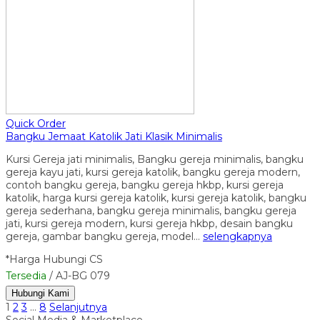
Quick Order
Bangku Jemaat Katolik Jati Klasik Minimalis
Kursi Gereja jati minimalis, Bangku gereja minimalis, bangku
gereja kayu jati, kursi gereja katolik, bangku gereja modern,
contoh bangku gereja, bangku gereja hkbp, kursi gereja
katolik, harga kursi gereja katolik, kursi gereja katolik, bangku
gereja sederhana, bangku gereja minimalis, bangku gereja
jati, kursi gereja modern, kursi gereja hkbp, desain bangku
gereja, gambar bangku gereja, model…
selengkapnya
*Harga Hubungi CS
Tersedia
/ AJ-BG 079
Hubungi Kami
1
2
3
…
8
Selanjutnya
Social Media & Marketplace