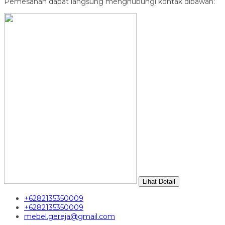
Pemesanan dapat langsung menghubungi kontak dibawah:
Lihat Detail
+6282135350009
+6282135350009
mebel.gereja@gmail.com