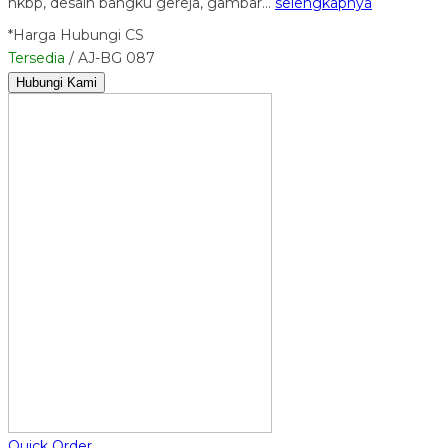
hkbp, desain bangku gereja, gambar…
selengkapnya
*Harga Hubungi CS
Tersedia
/ AJ-BG 087
Hubungi Kami
Quick Order