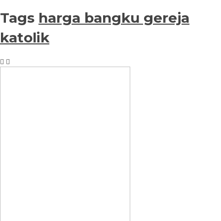
Tags
harga bangku gereja
katolik