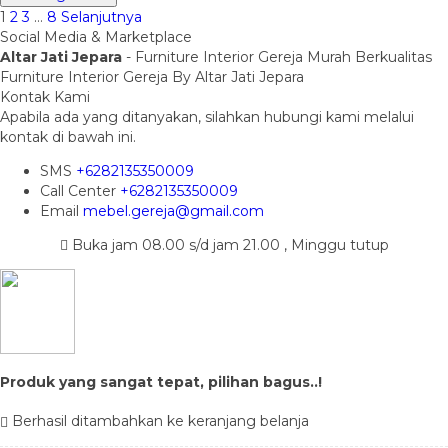
1
2
3
…
8
Selanjutnya
Social Media & Marketplace
Altar Jati Jepara
- Furniture Interior Gereja Murah Berkualitas
Furniture Interior Gereja By Altar Jati Jepara
Kontak Kami
Apabila ada yang ditanyakan, silahkan hubungi kami melalui
kontak di bawah ini.
SMS
+6282135350009
Call Center
+6282135350009
Email
mebel.gereja@gmail.com
Buka jam 08.00 s/d jam 21.00 , Minggu tutup
Produk yang sangat tepat, pilihan bagus..!
Berhasil ditambahkan ke keranjang belanja