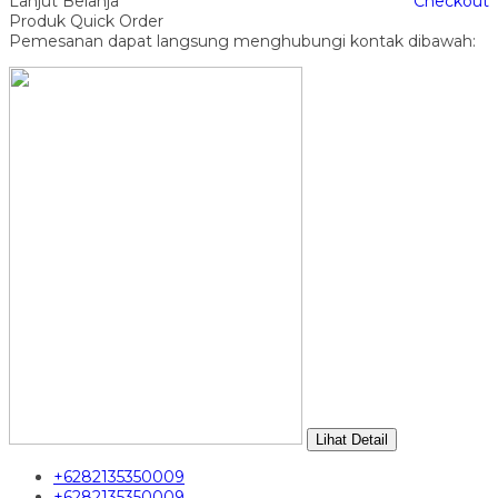
Lanjut Belanja
Checkout
Produk Quick Order
Pemesanan dapat langsung menghubungi kontak dibawah:
Lihat Detail
+6282135350009
+6282135350009