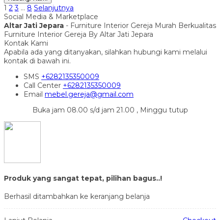
1
2
3
…
8
Selanjutnya
Social Media & Marketplace
Altar Jati Jepara
- Furniture Interior Gereja Murah Berkualitas
Furniture Interior Gereja By Altar Jati Jepara
Kontak Kami
Apabila ada yang ditanyakan, silahkan hubungi kami melalui
kontak di bawah ini.
SMS
+6282135350009
Call Center
+6282135350009
Email
mebel.gereja@gmail.com
Buka jam 08.00 s/d jam 21.00 , Minggu tutup
Produk yang sangat tepat, pilihan bagus..!
Berhasil ditambahkan ke keranjang belanja