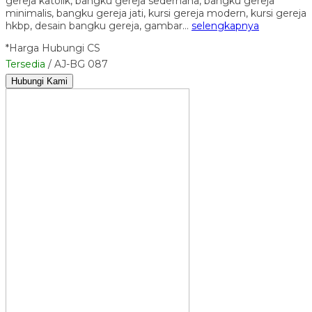
gereja katolik, bangku gereja sederhana, bangku gereja
minimalis, bangku gereja jati, kursi gereja modern, kursi gereja
hkbp, desain bangku gereja, gambar…
selengkapnya
*Harga Hubungi CS
Tersedia
/ AJ-BG 087
Hubungi Kami