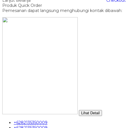
Lanjut Belanja
Checkout
Produk Quick Order
Pemesanan dapat langsung menghubungi kontak dibawah:
Lihat Detail
+6282135350009
+6282135350009