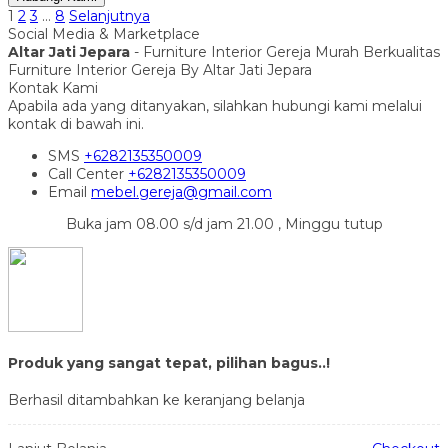
1
2
3
…
8
Selanjutnya
Social Media & Marketplace
Altar Jati Jepara
- Furniture Interior Gereja Murah Berkualitas
Furniture Interior Gereja By Altar Jati Jepara
Kontak Kami
Apabila ada yang ditanyakan, silahkan hubungi kami melalui
kontak di bawah ini.
SMS
+6282135350009
Call Center
+6282135350009
Email
mebel.gereja@gmail.com
Buka jam 08.00 s/d jam 21.00 , Minggu tutup
Produk yang sangat tepat, pilihan bagus..!
Berhasil ditambahkan ke keranjang belanja