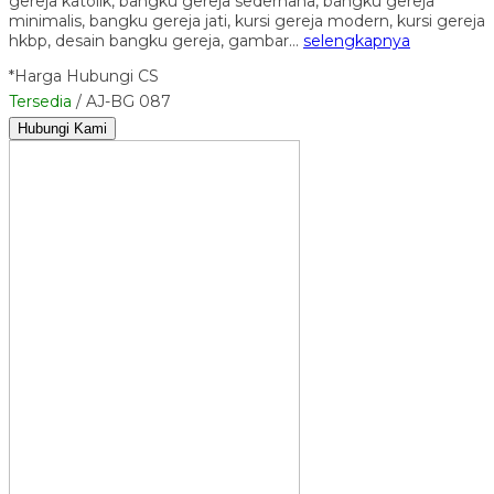
gereja katolik, bangku gereja sederhana, bangku gereja
minimalis, bangku gereja jati, kursi gereja modern, kursi gereja
hkbp, desain bangku gereja, gambar…
selengkapnya
*Harga Hubungi CS
Tersedia
/ AJ-BG 087
Hubungi Kami