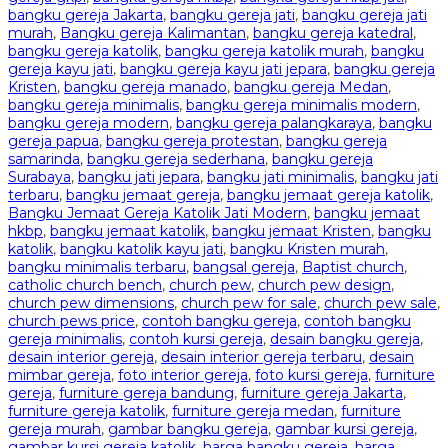
bangku gereja Jakarta
,
bangku gereja jati
,
bangku gereja jati
murah
,
Bangku gereja Kalimantan
,
bangku gereja katedral
,
bangku gereja katolik
,
bangku gereja katolik murah
,
bangku
gereja kayu jati
,
bangku gereja kayu jati jepara
,
bangku gereja
Kristen
,
bangku gereja manado
,
bangku gereja Medan
,
bangku gereja minimalis
,
bangku gereja minimalis modern
,
bangku gereja modern
,
bangku gereja palangkaraya
,
bangku
gereja papua
,
bangku gereja protestan
,
bangku gereja
samarinda
,
bangku gereja sederhana
,
bangku gereja
Surabaya
,
bangku jati jepara
,
bangku jati minimalis
,
bangku jati
terbaru
,
bangku jemaat gereja
,
bangku jemaat gereja katolik
,
Bangku Jemaat Gereja Katolik Jati Modern
,
bangku jemaat
hkbp
,
bangku jemaat katolik
,
bangku jemaat Kristen
,
bangku
katolik
,
bangku katolik kayu jati
,
bangku Kristen murah
,
bangku minimalis terbaru
,
bangsal gereja
,
Baptist church
,
catholic church bench
,
church pew
,
church pew design
,
church pew dimensions
,
church pew for sale
,
church pew sale
,
church pews price
,
contoh bangku gereja
,
contoh bangku
gereja minimalis
,
contoh kursi gereja
,
desain bangku gereja
,
desain interior gereja
,
desain interior gereja terbaru
,
desain
mimbar gereja
,
foto interior gereja
,
foto kursi gereja
,
furniture
gereja
,
furniture gereja bandung
,
furniture gereja Jakarta
,
furniture gereja katolik
,
furniture gereja medan
,
furniture
gereja murah
,
gambar bangku gereja
,
gambar kursi gereja
,
gambar kursi gereja katolik
,
harga bangku gereja
,
harga