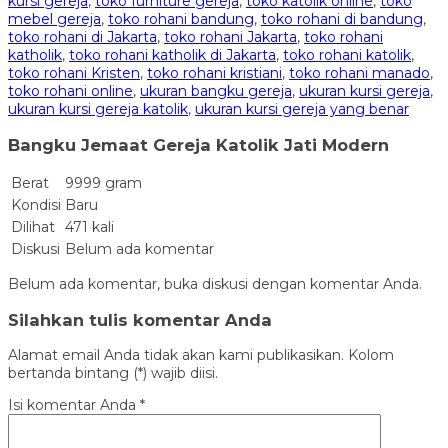
kursi gereja
,
toko furniture gereja
,
toko katolik online
,
toko
mebel gereja
,
toko rohani bandung
,
toko rohani di bandung
,
toko rohani di Jakarta
,
toko rohani Jakarta
,
toko rohani
katholik
,
toko rohani katholik di Jakarta
,
toko rohani katolik
,
toko rohani Kristen
,
toko rohani kristiani
,
toko rohani manado
,
toko rohani online
,
ukuran bangku gereja
,
ukuran kursi gereja
,
ukuran kursi gereja katolik
,
ukuran kursi gereja yang benar
Bangku Jemaat Gereja Katolik Jati Modern
Berat
9999 gram
Kondisi
Baru
Dilihat
471 kali
Diskusi
Belum ada komentar
Belum ada komentar, buka diskusi dengan komentar Anda.
Silahkan tulis komentar Anda
Alamat email Anda tidak akan kami publikasikan. Kolom
bertanda bintang (*) wajib diisi.
Isi komentar Anda
*