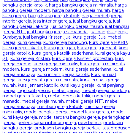
bangku gereja katolik
,
harga bangku gereja minimalis
,
harga
bangku gereja modern
,
harga bangku gereja murah
,
harga
kursi gereja
,
harga kursi gereja katolik
,
harga mebel gereja
,
interior gereja
,
jasa interior gereja
,
jual bangku gereja
,
jual
bangku gereja Jakarta
,
jual bangku gereja murah
,
jual bangku
gereja NTT
,
jual bangku gereja samarinda
,
jual bangku gereja
Surabaya
,
jual bangku Kristen
,
jual kursi gereja
,
Jual mebel
gereja
,
kursi gereja
,
kursi gereja bandung
,
kursi gereja HKBP
,
kursi gereja Jakarta
,
kursi gereja jati
,
kursi gereja jemaat
,
kursi
gereja katolik
,
kursi gereja katolik sederhana
,
kursi gereja kayu
jati
,
kursi gereja Kristen
,
kursi gereja Kristen protestan
,
kursi
gereja medan
,
kursi gereja minimalis
,
kursi gereja minimalis
modern
,
kursi gereja modern
,
kursi gereja sederhana
,
kursi
gereja Surabaya
,
kursi imam gereja katolik
,
kursi jemaat
gereja
,
kursi jemaat gereja minimalis
,
kursi jemaat gereja
murah
,
kursi jemaat katolik
,
kursi kayu gereja
,
kursi panjang
gereja
,
logo salib yesus
,
mebel gereja
,
mebel gereja bandung
,
mebel gereja Jakarta
,
mebel gereja katolik
,
mebel gereja
manado
,
mebel gereja murah
,
mebel gereja NTT
,
mebel
gereja Surabaya
,
mimbar gereja katolik
,
mimbar gereja
minimalis
,
model bangku gereja
,
model kursi gereja
,
model
kursi kayu gereja
,
model terbaru bangku gereja
,
perlengkapan
gereja
,
perlengkapan interior gereja
,
pew bench
,
produsen
bangku gereja
,
produsen bangku gereja berkualitas
,
produsen