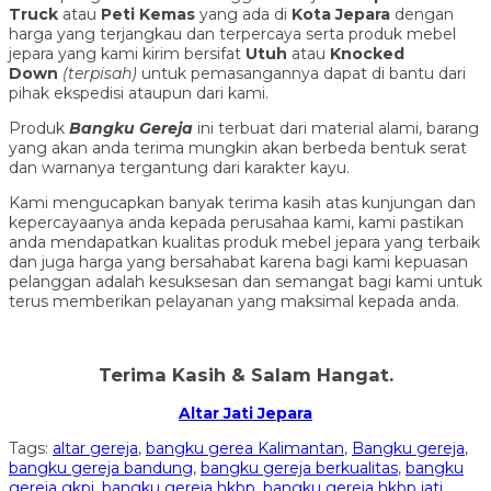
Truck
atau
Peti Kemas
yang ada di
Kota Jepara
dengan
harga yang terjangkau dan terpercaya serta produk mebel
jepara yang kami kirim bersifat
Utuh
atau
Knocked
Down
(ter
pisah
)
untuk pemasangannya dapat di bantu dari
pihak ekspedisi ataupun dari kami.
Produk
Bangku Gereja
ini terbuat dari material alami, barang
yang akan anda terima mungkin akan berbeda bentuk serat
dan warnanya tergantung dari karakter kayu.
Kami mengucapkan banyak terima kasih atas kunjungan dan
kepercayaanya anda kepada perusahaa kami, kami pastikan
anda mendapatkan kualitas produk mebel jepara yang terbaik
dan juga harga yang bersahabat karena bagi kami kepuasan
pelanggan adalah kesuksesan dan semangat bagi kami untuk
terus memberikan pelayanan yang maksimal kepada anda.
Terima Kasih & Salam Hangat.
Altar Jati Jepara
Tags:
altar gereja
,
bangku gerea Kalimantan
,
Bangku gereja
,
bangku gereja bandung
,
bangku gereja berkualitas
,
bangku
gereja gkpi
,
bangku gereja hkbp
,
bangku gereja hkbp jati
,