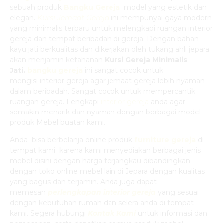
sebuah produk
Bangku Gereja
model yang estetik dan
elegan.
Kursi Jemaat Gereja
ini mempunyai gaya modern
yang minimalis terbaru untuk melengkapi ruangan interior
gereja dan tempat beribadah di gereja. Dengan bahan
kayu jati berkualitas dan dikerjakan oleh tukang ahli jepara
akan menjamin ketahanan
Kursi Gereja Minimalis
Jati
.
bangku gereja
ini sangat cocok untuk
mengisi interior gereja agar jemaat gereja lebih nyaman
dalam beribadah. Sangat cocok untuk mempercantik
ruangan gereja. Lengkapi
interior gereja
anda agar
semakin menarik dan nyaman dengan berbagai model
produk Mebel buatan kami.
Anda bisa berbelanja online produk
furniture gereja
di
tempat kami karena kami menyediakan berbagai jenis
mebel disini dengan harga terjangkau dibandingkan
dengan toko online mebel lain di Jepara dengan kualitas
yang bagus dan terjamin. Anda juga dapat
memesan
perlengkapan interior gereja
yang sesuai
dengan kebutuhan rumah dan selera anda di tempat
kami. Segera hubungi
Kontak Kami
untuk informasi dan