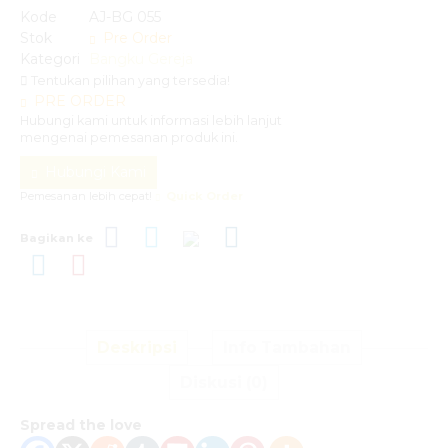
Kode
AJ-BG 055
Stok
Pre Order
Kategori
Bangku Gereja
Tentukan pilihan yang tersedia!
PRE ORDER
Hubungi kami untuk informasi lebih lanjut
mengenai pemesanan produk ini.
Hubungi Kami
Pemesanan lebih cepat!
Quick Order
Bagikan ke
Deskripsi
Info Tambahan
Diskusi (0)
Spread the love