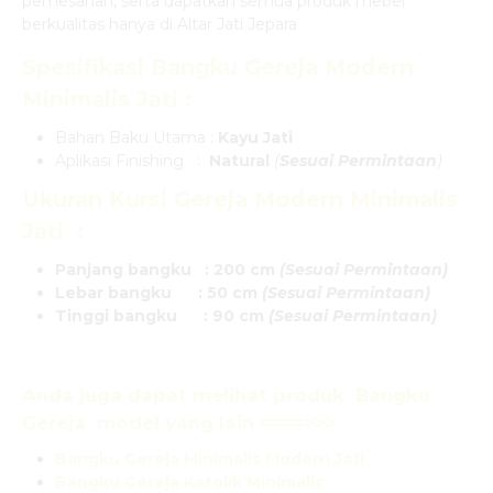
pemesanan, serta dapatkan semua produk mebel
berkualitas hanya di Altar Jati Jepara
Spesifikasi
Bangku Gereja Modern
Minimalis Jati
:
Bahan Baku Utama :
Kayu Jati
Aplikasi Finishing :
Natural
(
Sesuai Permintaan
)
Ukuran
Kursi Gereja Modern Minimalis
Jati
:
Panjang bangku : 200 cm
(Sesuai Permintaan)
Lebar bangku : 50 cm
(Sesuai Permintaan)
Tinggi bangku : 90 cm
(Sesuai Permintaan)
Anda juga dapat melihat produk
Bangku
Gereja
model yang lain ====>>>
Bangku Gereja Minimalis Modern Jati
Bangku Gereja Katolik Minimalis