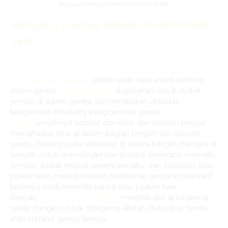
Bangku Gereja Modern Minimalis Jati
Bangku Gereja Modern Minimalis
Jati
Kursi Jemaat Gereja
adalah salah satu aspek penting
dalam gereja,
bangku gereja
di gunakan untuk duduk
jemaat di dalam gereja dan melakukan aktivitas
keagamaan khususnya bagi jemaat gereja.
kursi jemaat
gereja
umumnya terbuat dari kayu dan disusun berjajar
menghadap altar di dalam bagian tengah dari sebuah
gereja. Biasanya jalur dibiarkan di antara bangku-bangku di
tengah untuk memungkinkan prosesi. beberapa memiliki
tempat duduk empuk seperti bangku, dan
hassocks
atau
pijakan kaki, meskipun lebih tradisional, gereja konservatif
biasanya tidak memiliki bantal atau pijakan kaki.
Banyak
bangku jemaat gereja
memiliki slot di belakang
setiap bangku untuk dipegang Alkitab, buku doa, himne
atau literatur gereja lainnya.