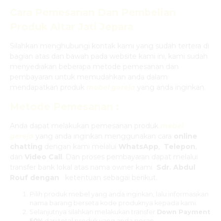
Cara Pemesanan Dan Pembelian
Produk
Altar Jati Jepara
Silahkan menghubungi kontak kami yang sudah tertera di
bagian atas dan bawah pada website kami ini, kami sudah
menyediakan beberapa metode pemesanan dan
pembayaran untuk memudahkan anda dalam
mendapatkan produk
mebel gereja
yang anda inginkan.
Metode Pemesanan :
Anda dapat melakukan pemesanan produk
mebel
gereja
yang anda inginkan menggunakan cara
online
chatting
dengan kami melalui
WhatsApp
,
Telepon
,
dan
Video Call
. Dan proses pembayaran dapat melalui
transfer bank lokal atas nama owner kami
Sdr. Abdul
Rouf dengan
ketentuan sebagai berikut.
Pilih produk mebel yang anda inginkan, lalu informasikan
nama barang berseta kode produknya kepada kami.
Selanjutnya silahkan melakukan transfer
Down Payment
50%
dari total produk yang anda pesan.