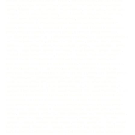
jemaat katolik
,
bangku jemaat Kristen
,
bangku katolik
,
bangku katolik
kayu jati
,
bangku Kristen murah
,
bangku minimalis terbaru
,
bangsal
gereja
,
Baptist church
,
catholic church bench
,
church pew
,
church pew
design
,
church pew dimensions
,
church pew for sale
,
church pew sale
,
church pews price
,
contoh bangku gereja
,
contoh bangku gereja
minimalis
,
contoh kursi gereja
,
desain bangku gereja
,
desain interior
gereja
,
desain interior gereja terbaru
,
desain mimbar gereja
,
foto interior
gereja
,
foto kursi gereja
,
furniture gereja
,
furniture gereja bandung
,
furniture gereja Jakarta
,
furniture gereja katolik
,
furniture gereja medan
,
furniture gereja murah
,
gambar bangku gereja
,
gambar kursi gereja
,
gambar kursi gereja katolik
,
harga bangku gereja
,
harga bangku gereja
katolik
,
harga bangku gereja minimalis
,
harga bangku gereja modern
,
harga bangku gereja murah
,
harga kursi gereja
,
harga kursi gereja
katolik
,
harga mebel gereja
,
interior gereja
,
jasa interior gereja
,
jual
bangku gereja
,
jual bangku gereja Jakarta
,
jual bangku gereja murah
,
jual bangku gereja NTT
,
jual bangku gereja samarinda
,
jual bangku
gereja Surabaya
,
jual bangku Kristen
,
jual kursi gereja
,
Jual mebel gereja
,
kursi gereja
,
kursi gereja bandung
,
kursi gereja HKBP
,
kursi gereja
Jakarta
,
kursi gereja jati
,
kursi gereja jemaat
,
kursi gereja katolik
,
kursi
gereja katolik sederhana
,
kursi gereja kayu jati
,
kursi gereja Kristen
,
kursi
gereja Kristen protestan
,
kursi gereja medan
,
kursi gereja minimalis
,
kursi
gereja minimalis modern
,
kursi gereja modern
,
kursi gereja sederhana
,
kursi gereja Surabaya
,
kursi imam gereja katolik
,
kursi jemaat gereja
,
kursi jemaat gereja minimalis
,
kursi jemaat gereja murah
,
kursi jemaat
katolik
,
kursi kayu gereja
,
kursi panjang gereja
,
logo salib yesus
,
mebel
gereja
,
mebel gereja bandung
,
mebel gereja Jakarta
,
mebel gereja katolik
,
mebel gereja manado
,
mebel gereja murah
,
mebel gereja NTT
,
mebel
gereja Surabaya
,
mimbar gereja katolik
,
mimbar gereja minimalis
,
model
bangku gereja
,
model kursi gereja
,
model kursi kayu gereja
,
model terbaru
bangku gereja
,
perlengkapan gereja
,
perlengkapan interior gereja
,
pew