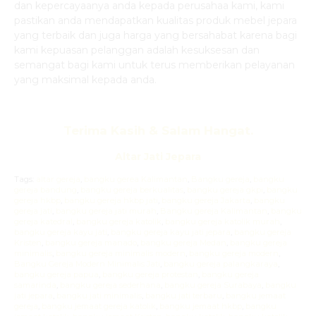
dan kepercayaanya anda kepada perusahaa kami, kami
pastikan anda mendapatkan kualitas produk mebel jepara
yang terbaik dan juga harga yang bersahabat karena bagi
kami kepuasan pelanggan adalah kesuksesan dan
semangat bagi kami untuk terus memberikan pelayanan
yang maksimal kepada anda.
Terima Kasih & Salam Hangat.
Altar Jati Jepara
Tags:
altar gereja
,
bangku gerea Kalimantan
,
Bangku gereja
,
bangku
gereja bandung
,
bangku gereja berkualitas
,
bangku gereja gkpi
,
bangku
gereja hkbp
,
bangku gereja hkbp jati
,
bangku gereja Jakarta
,
bangku
gereja jati
,
bangku gereja jati murah
,
Bangku gereja Kalimantan
,
bangku
gereja katedral
,
bangku gereja katolik
,
bangku gereja katolik murah
,
bangku gereja kayu jati
,
bangku gereja kayu jati jepara
,
bangku gereja
Kristen
,
bangku gereja manado
,
bangku gereja Medan
,
bangku gereja
minimalis
,
bangku gereja minimalis modern
,
bangku gereja modern
,
Bangku Gereja Modern Minimalis Jati
,
bangku gereja palangkaraya
,
bangku gereja papua
,
bangku gereja protestan
,
bangku gereja
samarinda
,
bangku gereja sederhana
,
bangku gereja Surabaya
,
bangku
jati jepara
,
bangku jati minimalis
,
bangku jati terbaru
,
bangku jemaat
gereja
,
bangku jemaat gereja katolik
,
bangku jemaat hkbp
,
bangku