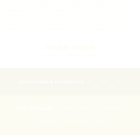
bench
,
produsen bangku gereja
,
produsen bangku gereja berkualitas
,
produsen kursi gereja
,
toko furniture gereja
,
toko katolik online
,
toko mebel
gereja
,
toko rohani bandung
,
toko rohani di bandung
,
toko rohani di
Jakarta
,
toko rohani Jakarta
,
toko rohani katholik
,
toko rohani katholik di
Jakarta
,
toko rohani katolik
,
toko rohani Kristen
,
toko rohani kristiani
,
toko
rohani manado
,
toko rohani online
,
ukuran bangku gereja
,
ukuran kursi
gereja
,
ukuran kursi gereja katolik
,
ukuran kursi gereja yang benar
Produk Terkait
Social Media & Marketplace
Altar Jati Jepara
- Furniture Interior Gereja Murah
Berkualitas
Furniture Interior Gereja By Altar Jati Jepara