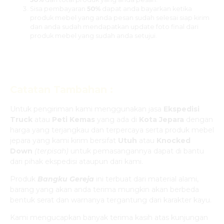
Sisa pembayaran
50%
dapat anda bayarkan ketika
produk mebel yang anda pesan sudah selesai siap kirim
dan anda sudah mendapatkan update foto final dari
produk mebel yang sudah anda setujui.
Catatan Tambahan :
Untuk pengiriman kami menggunakan jasa
Ekspedisi
Truck
atau
Peti Kemas
yang ada di
Kota Jepara
dengan
harga yang terjangkau dan terpercaya serta produk mebel
jepara yang kami kirim bersifat
Utuh
atau
Knocked
Down
(ter
pisah
)
untuk pemasangannya dapat di bantu
dari pihak ekspedisi ataupun dari kami.
Produk
Bangku Gereja
ini terbuat dari material alami,
barang yang akan anda terima mungkin akan berbeda
bentuk serat dan warnanya tergantung dari karakter kayu.
Kami mengucapkan banyak terima kasih atas kunjungan