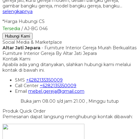
gereja jati, kursi gereja modern, desain bangku gereja,
gambar bangku gereja, model bangku gereja, bangku…
selengkapnya
*Harga Hubungi CS
Tersedia
/ AJ-BG 046
Hubungi Kami
Social Media & Marketplace
Altar Jati Jepara
- Furniture Interior Gereja Murah Berkualitas
Furniture Interior Gereja By Altar Jati Jepara
Kontak Kami
Apabila ada yang ditanyakan, silahkan hubungi kami melalui
kontak di bawah ini.
SMS
+6282135350009
Call Center
+6282135350009
Email
mebel.gereja@gmail.com
Buka jam 08.00 s/d jam 21.00 , Minggu tutup
Produk Quick Order
Pemesanan dapat langsung menghubungi kontak dibawah: