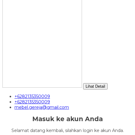
Lihat Detail
+6282135350009
+6282135350009
mebel.gereja@gmail.com
Masuk ke akun Anda
Selamat datang kembali, silahkan login ke akun Anda.