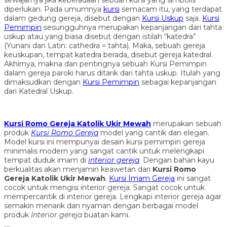
sewajarnya jika keberadaan sebuah kursi yang simbolis
diperlukan. Pada umumnya
kursi
semacam itu, yang terdapat
dalam gedung gereja, disebut dengan
Kursi Uskup
saja.
Kursi
Pemimpin
sesungguhnya merupakan kepanjangan dari tahta
uskup atau yang biasa disebut dengan istilah “katedra”
(Yunani dan Latin: cathedra = tahta). Maka, sebuah gereja
keuskupan, tempat katedra berada, disebut gereja katedral.
Akhirnya, makna dan pentingnya sebuah Kursi Pemimpin
dalam gereja paroki harus ditarik dari tahta uskup. Itulah yang
dimaksudkan dengan
Kursi Pemimpin
sebagai kepanjangan
dari Katedral Uskup.
Kursi Romo Gereja Katolik Ukir Mewah
merupakan sebuah
produk
Kursi Romo Gereja
model yang cantik dan elegan.
Model kursi ini mempunyai desain kursi pemimpin gereja
minimalis modern yang sangat cantik untuk melengkapi
tempat duduk imam di
interior gereja
. Dengan bahan kayu
berkualitas akan menjamin keawetan dari
Kursi Romo
Gereja Katolik Ukir Mewah
.
Kursi Imam Gereja
ini sangat
cocok untuk mengisi interior gereja. Sangat cocok untuk
mempercantik di interior gereja. Lengkapi interior gereja agar
semakin menarik dan nyaman dengan berbagai model
produk
Interior gereja
buatan kami.