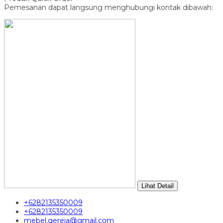
Pemesanan dapat langsung menghubungi kontak dibawah:
Lihat Detail
+6282135350009
+6282135350009
mebel.gereja@gmail.com