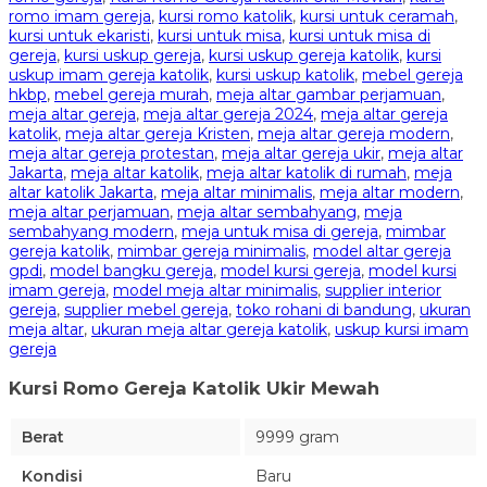
romo imam gereja
,
kursi romo katolik
,
kursi untuk ceramah
,
kursi untuk ekaristi
,
kursi untuk misa
,
kursi untuk misa di
gereja
,
kursi uskup gereja
,
kursi uskup gereja katolik
,
kursi
uskup imam gereja katolik
,
kursi uskup katolik
,
mebel gereja
hkbp
,
mebel gereja murah
,
meja altar gambar perjamuan
,
meja altar gereja
,
meja altar gereja 2024
,
meja altar gereja
katolik
,
meja altar gereja Kristen
,
meja altar gereja modern
,
meja altar gereja protestan
,
meja altar gereja ukir
,
meja altar
Jakarta
,
meja altar katolik
,
meja altar katolik di rumah
,
meja
altar katolik Jakarta
,
meja altar minimalis
,
meja altar modern
,
meja altar perjamuan
,
meja altar sembahyang
,
meja
sembahyang modern
,
meja untuk misa di gereja
,
mimbar
gereja katolik
,
mimbar gereja minimalis
,
model altar gereja
gpdi
,
model bangku gereja
,
model kursi gereja
,
model kursi
imam gereja
,
model meja altar minimalis
,
supplier interior
gereja
,
supplier mebel gereja
,
toko rohani di bandung
,
ukuran
meja altar
,
ukuran meja altar gereja katolik
,
uskup kursi imam
gereja
Kursi Romo Gereja Katolik Ukir Mewah
Berat
9999 gram
Kondisi
Baru