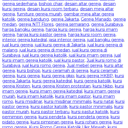
gereja sederhana
,
bishop chair
,
desain altar gereja
,
desain
kursi gereja
,
desain kursi room terbaru
,
desain meja altar
gereja
,
furniture gereja murah
,
gambar meja altar gereja
katolik
,
gereja bandung
,
gereja Jakarta
,
Gereja Manado
,
gereja
medan
,
gereja NTT Flores
,
gereja semarang
,
gereja Surabaya
,
harga bangku gereja
,
harga kursi gereja
,
harga kursi imam
gereja
,
harga kursi pastor gereja
,
harga kursi room gereja
,
interior gereja katedral
,
jasa interior gereja
,
jual bangku gereja
,
jual kursi gereja
,
jual kursi gereja di Jakarta
,
jual kursi gereja di
malang
,
jual kursi gereja di medan
,
jual kursi gereja di
Surabaya
,
jual kursi gereja katolik
,
jual kursi imam gereja
,
jual
kursi imam gereja katolik
,
jual kursi pastor
,
Jual kursi romo di
Surabaya
,
jual kursi romo gereja
,
Jual mebel gereja
,
kursi altar
gereja
,
kursi bishop
,
kursi ceramah di gereja
,
kursi ceramah
gereja
,
kursi gereja
,
kursi gereja gkpi
,
kursi gereja HKBP
,
kursi
gereja Jakarta
,
kursi gereja katedral
,
kursi gereja katolik
,
kursi
gereja Kristen
,
kursi gereja Kristen protestan
,
kursi hkbp
,
kursi
imam gereja
,
kursi imam gereja katedral
,
kursi imam gereja
murah
,
kursi imam katolik
,
kursi imam pastor
,
kursi imam
romo
,
kursi misdinar
,
kursi misdinar minimalis
,
kursi natal
,
kursi
pastor gereja
,
kursi pastor katolik
,
kursi pastor minimalis
,
kursi
pastor murah
,
kursi pastor terbaru
,
kursi pastur katolik
,
kursi
pemimpin gereja
,
kursi pendeta
,
kursi pendeta gereja
,
kursi
pidato gereja
,
kursi pimpinan gereja
,
kursi rohani gereja
,
kursi
romo gereja
,
Kursi Romo Gereja Katolik Ukir Mewah
,
kursi