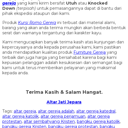
gereja
yang kami kirim bersifat
Utuh
atau
Knocked
Down
(ter
pisah
)
untuk pemasangannya dapat di bantu dari
pihak ekspedisi ataupun dari kami.
Produk
Kursi Romo Gereja
ini terbuat dari material alami,
barang yang akan anda terima mungkin akan berbeda bentuk
serat dan warnanya tergantung dari karakter kayu.
Kami mengucapkan banyak terima kasih atas kunjungan dan
kepercayaanya anda kepada perusahaa kami, kami pastikan
anda mendapatkan kualitas produk
Furniture Gereja
yang
terbaik dan juga harga yang bersahabat karena bagi kami
kepuasan pelanggan adalah kesuksesan dan semangat bagi
kami untuk terus memberikan pelayanan yang maksimal
kepada anda.
Terima Kasih & Salam Hangat.
Altar Jati Jepara
Tags:
altar gereja
,
altar gereja adalah
,
altar gereja katedral
,
altar gereja katolik
,
altar gereja perjamuan
,
altar gereja
protestan
,
altar sembahyang Kristen
,
bangku gereja katolik
,
bangku gereja Kristen
,
bangku gereja protestan
,
bangku