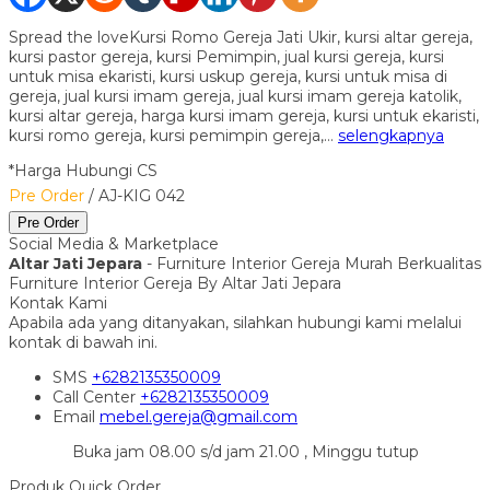
Spread the loveKursi Romo Gereja Jati Ukir, kursi altar gereja,
kursi pastor gereja, kursi Pemimpin, jual kursi gereja, kursi
untuk misa ekaristi, kursi uskup gereja, kursi untuk misa di
gereja, jual kursi imam gereja, jual kursi imam gereja katolik,
kursi altar gereja, harga kursi imam gereja, kursi untuk ekaristi,
kursi romo gereja, kursi pemimpin gereja,…
selengkapnya
*Harga Hubungi CS
Pre Order
/ AJ-KIG 042
Pre Order
Social Media & Marketplace
Altar Jati Jepara
- Furniture Interior Gereja Murah Berkualitas
Furniture Interior Gereja By Altar Jati Jepara
Kontak Kami
Apabila ada yang ditanyakan, silahkan hubungi kami melalui
kontak di bawah ini.
SMS
+6282135350009
Call Center
+6282135350009
Email
mebel.gereja@gmail.com
Buka jam 08.00 s/d jam 21.00 , Minggu tutup
Produk Quick Order