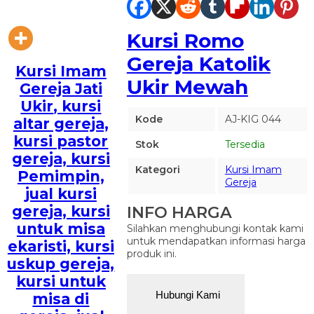
Kursi Romo
Gereja Katolik
Kursi Imam
Ukir Mewah
Gereja Jati
Ukir
, kursi
Kode
AJ-KIG 044
altar gereja,
kursi pastor
Stok
Tersedia
gereja, kursi
Kategori
Kursi Imam
Pemimpin,
Gereja
jual kursi
INFO HARGA
gereja, kursi
untuk misa
Silahkan menghubungi kontak kami
untuk mendapatkan informasi harga
ekaristi, kursi
produk ini.
uskup gereja,
kursi untuk
Hubungi Kami
misa di