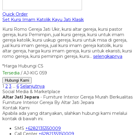
Quick Order
Set Kursi Imam Katolik Kayu Jati Klasik
Kursi Romo Gereja Jati Ukir, kursi altar gereja, kursi pastor
gereja, kursi Pemimpin, jual kursi gereja, kursi untuk imam
gereja katolik, kursi uskup gereja, kursi untuk misa di gereja,
jual kursi imam gereja, jual kursi imam gereja katolik, kursi
altar gereja, harga kursi imam gereja, kursi untuk ekaristi, kursi
romo gereja, kursi pemimpin gereja, kursi…
selengkapnya
*Harga Hubungi CS
Tersedia
/ AJ-KIG 059
Hubungi Kami
1
2
3
…
6
Selanjutnya
Social Media & Marketplace
Altar Jati Jepara
- Furniture Interior Gereja Murah Berkualitas
Furniture Interior Gereja By Altar Jati Jepara
Kontak Kami
Apabila ada yang ditanyakan, silahkan hubungi kami melalui
kontak di bawah ini.
SMS
+6282135350009
Call Center
+6282135350009