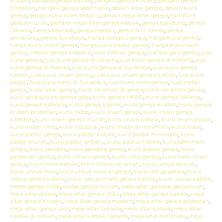
Kristen
,
bangku gereja katolik
,
bangku gereja Kristen
,
bangku gereja
protestan
,
bangku gereja sederhana
,
desain altar gereja
,
desain kursi
gereja
,
desain kursi room terbaru
,
desain meja altar gereja
,
furniture
gereja murah
,
gambar meja altar gereja katolik
,
gereja bandung
,
gereja
Jakarta
,
Gereja Manado
,
gereja medan
,
gereja NTT Flores
,
gereja
semarang
,
gereja Surabaya
,
harga bangku gereja
,
harga kursi gereja
,
harga kursi imam gereja
,
harga kursi pastor gereja
,
harga kursi room
gereja
,
interior gereja katedral
,
jasa interior gereja
,
jual bangku gereja
,
jual
kursi gereja
,
jual kursi gereja di Jakarta
,
jual kursi gereja di malang
,
jual
kursi gereja di medan
,
jual kursi gereja di Surabaya
,
jual kursi gereja
katolik
,
jual kursi imam gereja
,
jual kursi imam gereja katolik
,
jual kursi
pastor
,
Jual kursi romo di Surabaya
,
jual kursi romo gereja
,
Jual mebel
gereja
,
kursi altar gereja
,
kursi ceramah di gereja
,
kursi ceramah gereja
,
kursi gereja
,
kursi gereja gkpi
,
kursi gereja HKBP
,
kursi gereja Jakarta
,
kursi gereja katedral
,
kursi gereja katolik
,
kursi gereja Kristen
,
kursi gereja
Kristen protestan
,
kursi hkbp
,
kursi imam gereja
,
kursi imam gereja
katedral
,
kursi imam gereja murah
,
kursi imam katolik
,
kursi imam pastor
,
kursi imam romo
,
kursi misdinar
,
kursi misdinar minimalis
,
kursi natal
,
kursi pastor gereja
,
kursi pastor katolik
,
kursi pastor minimalis
,
kursi
pastor murah
,
kursi pastor terbaru
,
kursi pastur katolik
,
kursi pemimpin
gereja
,
kursi pendeta
,
kursi pendeta gereja
,
kursi pidato gereja
,
kursi
pimpinan gereja
,
kursi rohani gereja
,
kursi romo gereja
,
kursi romo imam
gereja
,
kursi romo katolik
,
kursi untuk ceramah
,
kursi untuk ekaristi
,
kursi untuk misa
,
kursi untuk misa di gereja
,
kursi uskup gereja
,
kursi
uskup gereja katolik
,
kursi uskup imam gereja katolik
,
kursi uskup katolik
,
mebel gereja hkbp
,
mebel gereja murah
,
meja altar gambar perjamuan
,
meja altar gereja
,
meja altar gereja 2024
,
meja altar gereja katolik
,
meja
altar gereja Kristen
,
meja altar gereja modern
,
meja altar gereja protestan
,
meja altar gereja ukir
,
meja altar Jakarta
,
meja altar katolik
,
meja altar
katolik di rumah
,
meja altar katolik Jakarta
,
meja altar minimalis
,
meja