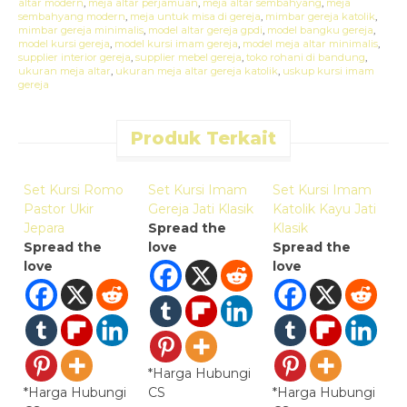
altar modern
,
meja altar perjamuan
,
meja altar sembahyang
,
meja
sembahyang modern
,
meja untuk misa di gereja
,
mimbar gereja katolik
,
mimbar gereja minimalis
,
model altar gereja gpdi
,
model bangku gereja
,
model kursi gereja
,
model kursi imam gereja
,
model meja altar minimalis
,
supplier interior gereja
,
supplier mebel gereja
,
toko rohani di bandung
,
ukuran meja altar
,
ukuran meja altar gereja katolik
,
uskup kursi imam
gereja
Produk Terkait
Quick Order
Quick Order
Quick Order
Set Kursi Romo
Set Kursi Imam
Set Kursi Imam
S
Pastor Ukir
Gereja Jati Klasik
Katolik Kayu Jati
G
Jepara
Spread the
Klasik
E
Spread the
love
Spread the
S
love
love
l
*Harga Hubungi
*Harga Hubungi
CS
*Harga Hubungi
*