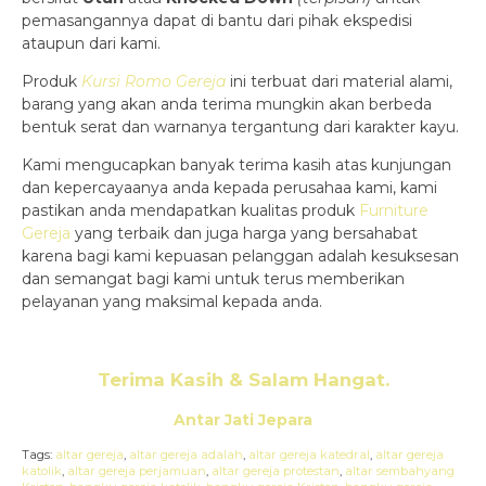
pemasangannya dapat di bantu dari pihak ekspedisi
ataupun dari kami.
Produk
Kursi Romo Gereja
ini terbuat dari material alami,
barang yang akan anda terima mungkin akan berbeda
bentuk serat dan warnanya tergantung dari karakter kayu.
Kami mengucapkan banyak terima kasih atas kunjungan
dan kepercayaanya anda kepada perusahaa kami, kami
pastikan anda mendapatkan kualitas produk
Furniture
Gereja
yang terbaik dan juga harga yang bersahabat
karena bagi kami kepuasan pelanggan adalah kesuksesan
dan semangat bagi kami untuk terus memberikan
pelayanan yang maksimal kepada anda.
Terima Kasih & Salam Hangat.
Antar Jati Jepara
Tags:
altar gereja
,
altar gereja adalah
,
altar gereja katedral
,
altar gereja
katolik
,
altar gereja perjamuan
,
altar gereja protestan
,
altar sembahyang