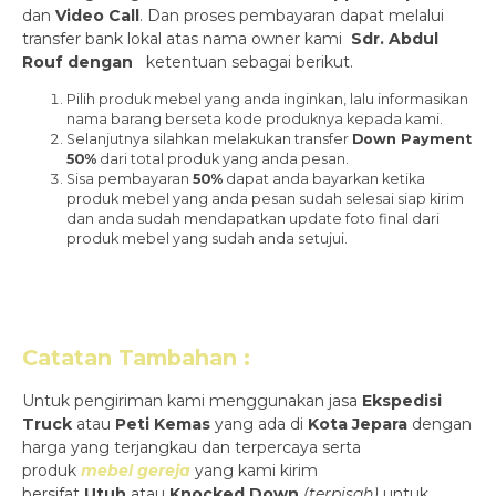
dan
Video Call
. Dan proses pembayaran dapat melalui
transfer bank lokal atas nama owner kami
Sdr. Abdul
Rouf dengan
ketentuan sebagai berikut.
Pilih produk mebel yang anda inginkan, lalu informasikan
nama barang berseta kode produknya kepada kami.
Selanjutnya silahkan melakukan transfer
Down Payment
50%
dari total produk yang anda pesan.
Sisa pembayaran
50%
dapat anda bayarkan ketika
produk mebel yang anda pesan sudah selesai siap kirim
dan anda sudah mendapatkan update foto final dari
produk mebel yang sudah anda setujui.
Catatan Tambahan :
Untuk pengiriman kami menggunakan jasa
Ekspedisi
Truck
atau
Peti Kemas
yang ada di
Kota Jepara
dengan
harga yang terjangkau dan terpercaya serta
produk
mebel gereja
yang kami kirim
bersifat
Utuh
atau
Knocked Down
(ter
pisah
)
untuk