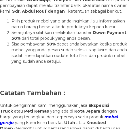
pembayaran dapat melalui transfer bank lokal atas nama owner
kami
Sdr. Abdul Rouf dengan
ketentuan sebagai berikut.
Pilih produk mebel yang anda inginkan, lalu informasikan
nama barang berseta kode produknya kepada kami.
Selanjutnya silahkan melakukan transfer
Down Payment
50%
dari total produk yang anda pesan.
Sisa pembayaran
50%
dapat anda bayarkan ketika produk
mebel yang anda pesan sudah selesai siap kirim dan anda
sudah mendapatkan update foto final dari produk mebel
yang sudah anda setujui.
Catatan Tambahan :
Untuk pengiriman kami menggunakan jasa
Ekspedisi
Truck
atau
Peti Kemas
yang ada di
Kota Jepara
dengan
harga yang terjangkau dan terpercaya serta produk
mebel
gereja
yang kami kirim bersifat
Utuh
atau
Knocked
Down
(ter
pisah
)
untuk pemasangannya dapat di bantu dari