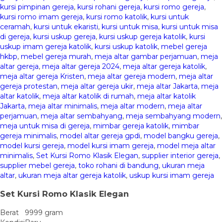
kursi pimpinan gereja
,
kursi rohani gereja
,
kursi romo gereja
,
kursi romo imam gereja
,
kursi romo katolik
,
kursi untuk
ceramah
,
kursi untuk ekaristi
,
kursi untuk misa
,
kursi untuk misa
di gereja
,
kursi uskup gereja
,
kursi uskup gereja katolik
,
kursi
uskup imam gereja katolik
,
kursi uskup katolik
,
mebel gereja
hkbp
,
mebel gereja murah
,
meja altar gambar perjamuan
,
meja
altar gereja
,
meja altar gereja 2024
,
meja altar gereja katolik
,
meja altar gereja Kristen
,
meja altar gereja modern
,
meja altar
gereja protestan
,
meja altar gereja ukir
,
meja altar Jakarta
,
meja
altar katolik
,
meja altar katolik di rumah
,
meja altar katolik
Jakarta
,
meja altar minimalis
,
meja altar modern
,
meja altar
perjamuan
,
meja altar sembahyang
,
meja sembahyang modern
,
meja untuk misa di gereja
,
mimbar gereja katolik
,
mimbar
gereja minimalis
,
model altar gereja gpdi
,
model bangku gereja
,
model kursi gereja
,
model kursi imam gereja
,
model meja altar
minimalis
,
Set Kursi Romo Klasik Elegan
,
supplier interior gereja
,
supplier mebel gereja
,
toko rohani di bandung
,
ukuran meja
altar
,
ukuran meja altar gereja katolik
,
uskup kursi imam gereja
Set Kursi Romo Klasik Elegan
Berat
9999 gram