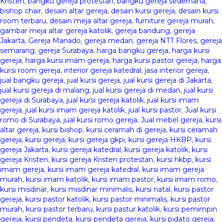
Kristen
,
bangku gereja protestan
,
bangku gereja sederhana
,
bishop chair
,
desain altar gereja
,
desain kursi gereja
,
desain kursi
room terbaru
,
desain meja altar gereja
,
furniture gereja murah
,
gambar meja altar gereja katolik
,
gereja bandung
,
gereja
Jakarta
,
Gereja Manado
,
gereja medan
,
gereja NTT Flores
,
gereja
semarang
,
gereja Surabaya
,
harga bangku gereja
,
harga kursi
gereja
,
harga kursi imam gereja
,
harga kursi pastor gereja
,
harga
kursi room gereja
,
interior gereja katedral
,
jasa interior gereja
,
jual bangku gereja
,
jual kursi gereja
,
jual kursi gereja di Jakarta
,
jual kursi gereja di malang
,
jual kursi gereja di medan
,
jual kursi
gereja di Surabaya
,
jual kursi gereja katolik
,
jual kursi imam
gereja
,
jual kursi imam gereja katolik
,
jual kursi pastor
,
Jual kursi
romo di Surabaya
,
jual kursi romo gereja
,
Jual mebel gereja
,
kursi
altar gereja
,
kursi bishop
,
kursi ceramah di gereja
,
kursi ceramah
gereja
,
kursi gereja
,
kursi gereja gkpi
,
kursi gereja HKBP
,
kursi
gereja Jakarta
,
kursi gereja katedral
,
kursi gereja katolik
,
kursi
gereja Kristen
,
kursi gereja Kristen protestan
,
kursi hkbp
,
kursi
imam gereja
,
kursi imam gereja katedral
,
kursi imam gereja
murah
,
kursi imam katolik
,
kursi imam pastor
,
kursi imam romo
,
kursi misdinar
,
kursi misdinar minimalis
,
kursi natal
,
kursi pastor
gereja
,
kursi pastor katolik
,
kursi pastor minimalis
,
kursi pastor
murah
,
kursi pastor terbaru
,
kursi pastur katolik
,
kursi pemimpin
gereja
,
kursi pendeta
,
kursi pendeta gereja
,
kursi pidato gereja
,