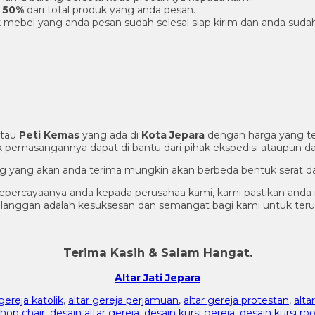
 50%
dari total produk yang anda pesan.
 mebel yang anda pesan sudah selesai siap kirim dan anda suda
tau
Peti Kemas
yang ada di
Kota Jepara
dengan harga yang te
 pemasangannya dapat di bantu dari pihak ekspedisi ataupun dar
rang yang akan anda terima mungkin akan berbeda bentuk serat d
epercayaanya anda kepada perusahaa kami, kami pastikan anda
pelanggan adalah kesuksesan dan semangat bagi kami untuk te
Terima Kasih & Salam Hangat.
Altar Jati Jepara
 gereja katolik
,
altar gereja perjamuan
,
altar gereja protestan
,
alta
shop chair
,
desain altar gereja
,
desain kursi gereja
,
desain kursi ro