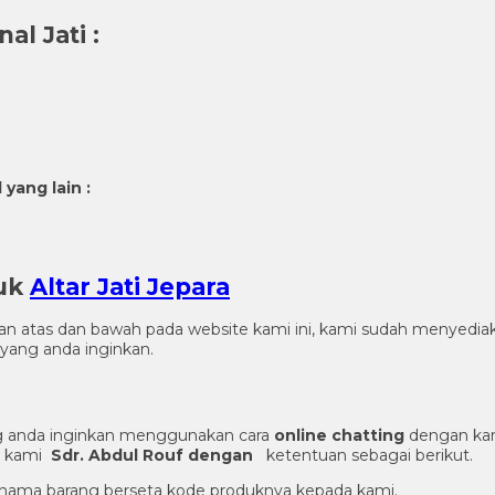
al Jati
:
yang lain :
duk
Altar Jati Jepara
gian atas dan bawah pada website kami ini, kami sudah menye
yang anda inginkan.
 anda inginkan menggunakan cara
online chatting
dengan kam
er kami
Sdr. Abdul Rouf dengan
ketentuan sebagai berikut.
an nama barang berseta kode produknya kepada kami.