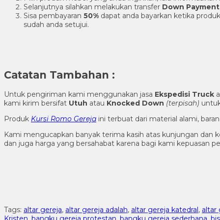
Selanjutnya silahkan melakukan transfer
Down Payment
Sisa pembayaran
50%
dapat anda bayarkan ketika produk
sudah anda setujui.
Catatan Tambahan :
Untuk pengiriman kami menggunakan jasa
Ekspedisi Truck
a
kami kirim bersifat
Utuh
atau
Knocked Down
(ter
pisah
)
untuk
Produk
Kursi Romo Gereja
ini terbuat dari material alami, ba
Kami mengucapkan banyak terima kasih atas kunjungan dan k
dan juga harga yang bersahabat karena bagi kami kepuasan 
Tags:
altar gereja
,
altar gereja adalah
,
altar gereja katedral
,
altar
Kristen
,
bangku gereja protestan
,
bangku gereja sederhana
,
bi