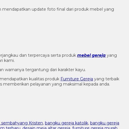
h mendapatkan update foto final dari produk mebel yang
rjangkau dan terpercaya serta produk
mebel gereja
yang
i kami.
an warnanya tergantung dari karakter kayu.
 mendapatkan kualitas produk
Furniture Gereja
yang terbaik
rus memberikan pelayanan yang maksimal kepada anda.
r sembahyang Kristen
,
bangku gereja katolik
,
bangku gereja
om terbaru
,
desain meja altar gereja
,
furniture gereja murah
,