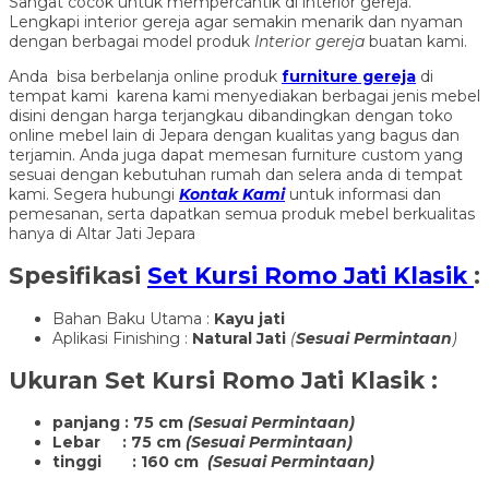
Sangat cocok untuk mempercantik di interior gereja.
Lengkapi interior gereja agar semakin menarik dan nyaman
dengan berbagai model produk
Interior gereja
buatan kami.
Anda bisa berbelanja online produk
furniture gereja
di
tempat kami karena kami menyediakan berbagai jenis mebel
disini dengan harga terjangkau dibandingkan dengan toko
online mebel lain di Jepara dengan kualitas yang bagus dan
terjamin. Anda juga dapat memesan furniture custom yang
sesuai dengan kebutuhan rumah dan selera anda di tempat
kami. Segera hubungi
Kontak Kami
untuk informasi dan
pemesanan, serta dapatkan semua produk mebel berkualitas
hanya di Altar Jati Jepara
Spesifikasi
Set Kursi Romo Jati Klasik
:
Bahan Baku Utama :
Kayu jati
Aplikasi Finishing :
Natural Jati
(
Sesuai Permintaan
)
Ukuran
Set Kursi Romo Jati Klasik
:
panjang : 75 cm
(Sesuai Permintaan)
Lebar : 75 cm
(Sesuai Permintaan)
tinggi : 160 cm
(Sesuai Permintaan)