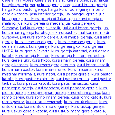
gereja NTT Flores
,
gereja semarang
,
gereja Surabaya
,
harga
bangku gereja
,
harga kursi gereja
,
harga kursi imam gereja
,
harga kursi pastor gereja
,
harga kursi room gereja
,
interior
gereja katedral
,
jasa interior gereja
,
jual bangku gereja
,
jual
kursi gereja
,
jual kursi gereja di Jakarta
,
jual kursi gereja di
malang
,
jual kursi gereja di medan
,
jual kursi gereja di
Surabaya
,
jual kursi gereja katolik
,
jual kursi imam gereja
,
jual
kursi imam gereja katolik
,
jual kursi pastor
,
Jual kursi romo di
Surabaya
,
jual kursi romo gereja
,
Jual mebel gereja
,
kursi altar
gereja
,
kursi ceramah di gereja
,
kursi ceramah gereja
,
kursi
ceramah paus
,
kursi gereja
,
kursi gereja gkpi
,
kursi gereja
HKBP
,
kursi gereja Jakarta
,
kursi gereja katedral
,
kursi gereja
katolik
,
kursi gereja Kristen
,
kursi gereja Kristen protestan
,
kursi gereja ukir
,
kursi hkbp
,
kursi imam gereja
,
kursi imam
gereja katedral
,
kursi imam gereja murah
,
kursi imam katolik
,
kursi imam pastor
,
kursi imam romo
,
kursi misdinar
,
kursi
misdinar minimalis
,
kursi natal
,
kursi pastor gereja
,
kursi pastor
katolik
,
kursi pastor minimalis
,
kursi pastor murah
,
kursi pastor
terbaru
,
kursi pastur katolik
,
kursi paus fransiscus
,
kursi
pemimpin gereja
,
kursi pendeta
,
kursi pendeta gereja
,
kursi
pidato gereja
,
kursi pimpinan gereja
,
kursi rohani gereja
,
kursi
romo gereja
,
kursi romo imam gereja
,
kursi romo katolik
,
kursi
romo pastor
,
kursi untuk ceramah
,
kursi untuk ekaristi
,
kursi
untuk misa
,
kursi untuk misa di gereja
,
kursi uskup gereja
,
kursi uskup gereja katolik
,
kursi uskup imam gereja katolik
,