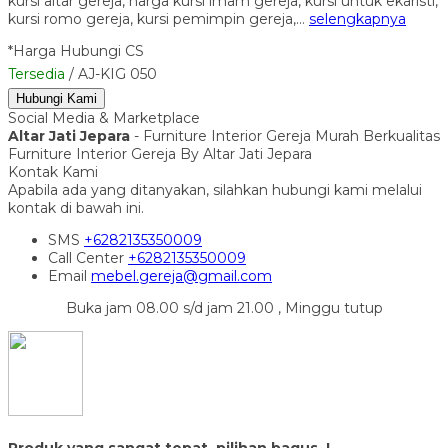
kursi altar gereja, harga kursi imam gereja, kursi untuk ekaristi,
kursi romo gereja, kursi pemimpin gereja,…
selengkapnya
*Harga Hubungi CS
Tersedia
/ AJ-KIG 050
Hubungi Kami
Social Media & Marketplace
Altar Jati Jepara
- Furniture Interior Gereja Murah Berkualitas
Furniture Interior Gereja By Altar Jati Jepara
Kontak Kami
Apabila ada yang ditanyakan, silahkan hubungi kami melalui
kontak di bawah ini.
SMS
+6282135350009
Call Center
+6282135350009
Email
mebel.gereja@gmail.com
Buka jam 08.00 s/d jam 21.00 , Minggu tutup
Produk yang sangat tepat, pilihan bagus..!