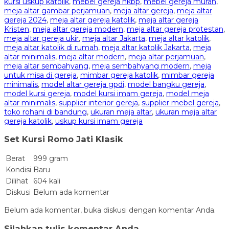
kursi uskup katolik
,
mebel gereja hkbp
,
mebel gereja murah
,
meja altar gambar perjamuan
,
meja altar gereja
,
meja altar
gereja 2024
,
meja altar gereja katolik
,
meja altar gereja
Kristen
,
meja altar gereja modern
,
meja altar gereja protestan
,
meja altar gereja ukir
,
meja altar Jakarta
,
meja altar katolik
,
meja altar katolik di rumah
,
meja altar katolik Jakarta
,
meja
altar minimalis
,
meja altar modern
,
meja altar perjamuan
,
meja altar sembahyang
,
meja sembahyang modern
,
meja
untuk misa di gereja
,
mimbar gereja katolik
,
mimbar gereja
minimalis
,
model altar gereja gpdi
,
model bangku gereja
,
model kursi gereja
,
model kursi imam gereja
,
model meja
altar minimalis
,
supplier interior gereja
,
supplier mebel gereja
,
toko rohani di bandung
,
ukuran meja altar
,
ukuran meja altar
gereja katolik
,
uskup kursi imam gereja
Set Kursi Romo Jati Klasik
Berat
999 gram
Kondisi
Baru
Dilihat
604 kali
Diskusi
Belum ada komentar
Belum ada komentar, buka diskusi dengan komentar Anda.
Silahkan tulis komentar Anda