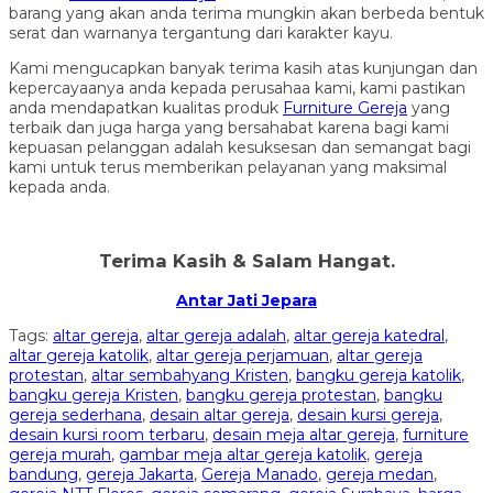
barang yang akan anda terima mungkin akan berbeda bentuk
serat dan warnanya tergantung dari karakter kayu.
Kami mengucapkan banyak terima kasih atas kunjungan dan
kepercayaanya anda kepada perusahaa kami, kami pastikan
anda mendapatkan kualitas produk
Furniture Gereja
yang
terbaik dan juga harga yang bersahabat karena bagi kami
kepuasan pelanggan adalah kesuksesan dan semangat bagi
kami untuk terus memberikan pelayanan yang maksimal
kepada anda.
Terima Kasih & Salam Hangat.
Antar Jati Jepara
Tags:
altar gereja
,
altar gereja adalah
,
altar gereja katedral
,
altar gereja katolik
,
altar gereja perjamuan
,
altar gereja
protestan
,
altar sembahyang Kristen
,
bangku gereja katolik
,
bangku gereja Kristen
,
bangku gereja protestan
,
bangku
gereja sederhana
,
desain altar gereja
,
desain kursi gereja
,
desain kursi room terbaru
,
desain meja altar gereja
,
furniture
gereja murah
,
gambar meja altar gereja katolik
,
gereja
bandung
,
gereja Jakarta
,
Gereja Manado
,
gereja medan
,