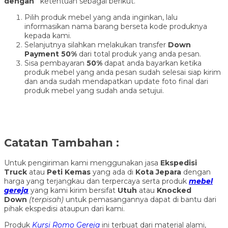
dengan
ketentuan sebagai berikut.
Pilih produk mebel yang anda inginkan, lalu
informasikan nama barang berseta kode produknya
kepada kami.
Selanjutnya silahkan melakukan transfer
Down
Payment 50%
dari total produk yang anda pesan.
Sisa pembayaran
50%
dapat anda bayarkan ketika
produk mebel yang anda pesan sudah selesai siap kirim
dan anda sudah mendapatkan update foto final dari
produk mebel yang sudah anda setujui.
Catatan Tambahan :
Untuk pengiriman kami menggunakan jasa
Ekspedisi
Truck
atau
Peti Kemas
yang ada di
Kota Jepara
dengan
harga yang terjangkau dan terpercaya serta produk
mebel
gereja
yang kami kirim bersifat
Utuh
atau
Knocked
Down
(ter
pisah
)
untuk pemasangannya dapat di bantu dari
pihak ekspedisi ataupun dari kami.
Produk
Kursi Romo Gereja
ini terbuat dari material alami,