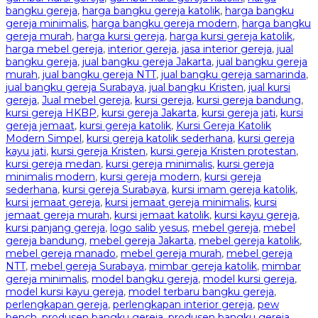
bangku gereja
,
harga bangku gereja katolik
,
harga bangku
gereja minimalis
,
harga bangku gereja modern
,
harga bangku
gereja murah
,
harga kursi gereja
,
harga kursi gereja katolik
,
harga mebel gereja
,
interior gereja
,
jasa interior gereja
,
jual
bangku gereja
,
jual bangku gereja Jakarta
,
jual bangku gereja
murah
,
jual bangku gereja NTT
,
jual bangku gereja samarinda
,
jual bangku gereja Surabaya
,
jual bangku Kristen
,
jual kursi
gereja
,
Jual mebel gereja
,
kursi gereja
,
kursi gereja bandung
,
kursi gereja HKBP
,
kursi gereja Jakarta
,
kursi gereja jati
,
kursi
gereja jemaat
,
kursi gereja katolik
,
Kursi Gereja Katolik
Modern Simpel
,
kursi gereja katolik sederhana
,
kursi gereja
kayu jati
,
kursi gereja Kristen
,
kursi gereja Kristen protestan
,
kursi gereja medan
,
kursi gereja minimalis
,
kursi gereja
minimalis modern
,
kursi gereja modern
,
kursi gereja
sederhana
,
kursi gereja Surabaya
,
kursi imam gereja katolik
,
kursi jemaat gereja
,
kursi jemaat gereja minimalis
,
kursi
jemaat gereja murah
,
kursi jemaat katolik
,
kursi kayu gereja
,
kursi panjang gereja
,
logo salib yesus
,
mebel gereja
,
mebel
gereja bandung
,
mebel gereja Jakarta
,
mebel gereja katolik
,
mebel gereja manado
,
mebel gereja murah
,
mebel gereja
NTT
,
mebel gereja Surabaya
,
mimbar gereja katolik
,
mimbar
gereja minimalis
,
model bangku gereja
,
model kursi gereja
,
model kursi kayu gereja
,
model terbaru bangku gereja
,
perlengkapan gereja
,
perlengkapan interior gereja
,
pew
bench
,
produsen bangku gereja
,
produsen bangku gereja