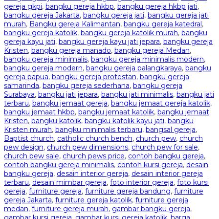
gereja gkpi
,
bangku gereja hkbp
,
bangku gereja hkbp jati
,
bangku gereja Jakarta
,
bangku gereja jati
,
bangku gereja jati
murah
,
Bangku gereja Kalimantan
,
bangku gereja katedral
,
bangku gereja katolik
,
bangku gereja katolik murah
,
bangku
gereja kayu jati
,
bangku gereja kayu jati jepara
,
bangku gereja
Kristen
,
bangku gereja manado
,
bangku gereja Medan
,
bangku gereja minimalis
,
bangku gereja minimalis modern
,
bangku gereja modern
,
bangku gereja palangkaraya
,
bangku
gereja papua
,
bangku gereja protestan
,
bangku gereja
samarinda
,
bangku gereja sederhana
,
bangku gereja
Surabaya
,
bangku jati jepara
,
bangku jati minimalis
,
bangku jati
terbaru
,
bangku jemaat gereja
,
bangku jemaat gereja katolik
,
bangku jemaat hkbp
,
bangku jemaat katolik
,
bangku jemaat
Kristen
,
bangku katolik
,
bangku katolik kayu jati
,
bangku
Kristen murah
,
bangku minimalis terbaru
,
bangsal gereja
,
Baptist church
,
catholic church bench
,
church pew
,
church
pew design
,
church pew dimensions
,
church pew for sale
,
church pew sale
,
church pews price
,
contoh bangku gereja
,
contoh bangku gereja minimalis
,
contoh kursi gereja
,
desain
bangku gereja
,
desain interior gereja
,
desain interior gereja
terbaru
,
desain mimbar gereja
,
foto interior gereja
,
foto kursi
gereja
,
furniture gereja
,
furniture gereja bandung
,
furniture
gereja Jakarta
,
furniture gereja katolik
,
furniture gereja
medan
,
furniture gereja murah
,
gambar bangku gereja
,
gambar kursi gereja
,
gambar kursi gereja katolik
,
harga