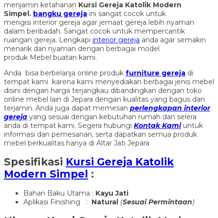
menjamin ketahanan
Kursi Gereja Katolik Modern
Simpel
.
bangku gereja
ini sangat cocok untuk
mengisi interior gereja agar jemaat gereja lebih nyaman
dalam beribadah. Sangat cocok untuk mempercantik
ruangan gereja. Lengkapi
interior gereja
anda agar semakin
menarik dan nyaman dengan berbagai model
produk Mebel buatan kami.
Anda bisa berbelanja online produk
furniture gereja
di
tempat kami karena kami menyediakan berbagai jenis mebel
disini dengan harga terjangkau dibandingkan dengan toko
online mebel lain di Jepara dengan kualitas yang bagus dan
terjamin. Anda juga dapat memesan
perlengkapan interior
gereja
yang sesuai dengan kebutuhan rumah dan selera
anda di tempat kami. Segera hubungi
Kontak Kami
untuk
informasi dan pemesanan, serta dapatkan semua produk
mebel berkualitas hanya di Altar Jati Jepara
Spesifikasi
Kursi Gereja Katolik
Modern Simpel
:
Bahan Baku Utama :
Kayu Jati
Aplikasi Finishing :
Natural
(
Sesuai Permintaan
)