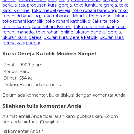
berkualitas
,
produsen kursi gereja
,
toko furniture gereja
,
toko
katolik online
,
toko mebel gereja
,
toko rohani bandung
,
toko
rohani di bandung
,
toko rohani di Jakarta
,
toko rohani Jakarta
,
toko rohani katholik
,
toko rohani katholik di Jakarta
,
toko
rohani katolik
,
toko rohani Kristen
,
toko rohani kristiani
,
toko
rohani manado
,
toko rohani online
,
ukuran bangku gereja
,
ukuran kursi gereja
,
ukuran kursi gereja katolik
,
ukuran kursi
gereja yang benar
Kursi Gereja Katolik Modern Simpel
Berat
9999 gram
Kondisi
Baru
Dilihat
534 kali
Diskusi
Belum ada komentar
Belum ada komentar, buka diskusi dengan komentar Anda.
Silahkan tulis komentar Anda
Alamat email Anda tidak akan kami publikasikan. Kolom
bertanda bintang (*) wajib diisi.
Isi komentar Anda
*