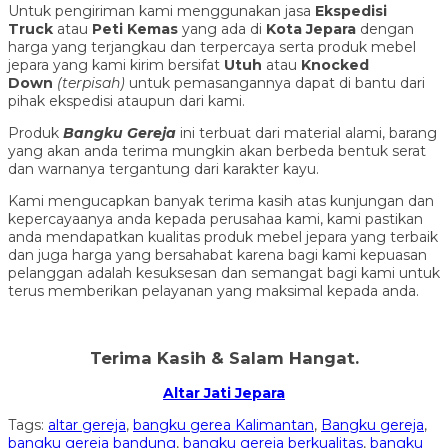
Untuk pengiriman kami menggunakan jasa
Ekspedisi
Truck
atau
Peti Kemas
yang ada di
Kota Jepara
dengan
harga yang terjangkau dan terpercaya serta produk mebel
jepara yang kami kirim bersifat
Utuh
atau
Knocked
Down
(ter
pisah
)
untuk pemasangannya dapat di bantu dari
pihak ekspedisi ataupun dari kami.
Produk
Bangku Gereja
ini terbuat dari material alami, barang
yang akan anda terima mungkin akan berbeda bentuk serat
dan warnanya tergantung dari karakter kayu.
Kami mengucapkan banyak terima kasih atas kunjungan dan
kepercayaanya anda kepada perusahaa kami, kami pastikan
anda mendapatkan kualitas produk mebel jepara yang terbaik
dan juga harga yang bersahabat karena bagi kami kepuasan
pelanggan adalah kesuksesan dan semangat bagi kami untuk
terus memberikan pelayanan yang maksimal kepada anda.
Terima Kasih & Salam Hangat.
Altar Jati Jepara
Tags:
altar gereja
,
bangku gerea Kalimantan
,
Bangku gereja
,
bangku gereja bandung
,
bangku gereja berkualitas
,
bangku