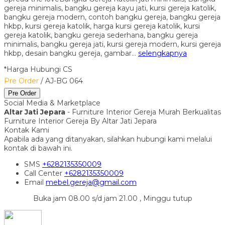
gereja minimalis, bangku gereja kayu jati, kursi gereja katolik,
bangku gereja modern, contoh bangku gereja, bangku gereja
hkbp, kursi gereja katolik, harga kursi gereja katolik, kursi
gereja katolik, bangku gereja sederhana, bangku gereja
minimalis, bangku gereja jati, kursi gereja modern, kursi gereja
hkbp, desain bangku gereja, gambar…
selengkapnya
*Harga Hubungi CS
Pre Order
/ AJ-BG 064
Pre Order
Social Media & Marketplace
Altar Jati Jepara
- Furniture Interior Gereja Murah Berkualitas
Furniture Interior Gereja By Altar Jati Jepara
Kontak Kami
Apabila ada yang ditanyakan, silahkan hubungi kami melalui
kontak di bawah ini.
SMS
+6282135350009
Call Center
+6282135350009
Email
mebel.gereja@gmail.com
Buka jam 08.00 s/d jam 21.00 , Minggu tutup