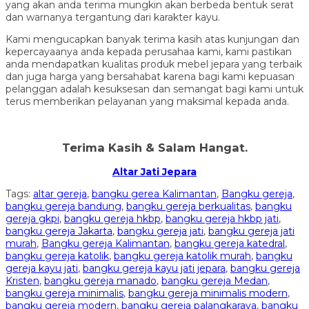
yang akan anda terima mungkin akan berbeda bentuk serat
dan warnanya tergantung dari karakter kayu.
Kami mengucapkan banyak terima kasih atas kunjungan dan
kepercayaanya anda kepada perusahaa kami, kami pastikan
anda mendapatkan kualitas produk mebel jepara yang terbaik
dan juga harga yang bersahabat karena bagi kami kepuasan
pelanggan adalah kesuksesan dan semangat bagi kami untuk
terus memberikan pelayanan yang maksimal kepada anda.
Terima Kasih & Salam Hangat.
Altar Jati Jepara
Tags:
altar gereja
,
bangku gerea Kalimantan
,
Bangku gereja
,
bangku gereja bandung
,
bangku gereja berkualitas
,
bangku
gereja gkpi
,
bangku gereja hkbp
,
bangku gereja hkbp jati
,
bangku gereja Jakarta
,
bangku gereja jati
,
bangku gereja jati
murah
,
Bangku gereja Kalimantan
,
bangku gereja katedral
,
bangku gereja katolik
,
bangku gereja katolik murah
,
bangku
gereja kayu jati
,
bangku gereja kayu jati jepara
,
bangku gereja
Kristen
,
bangku gereja manado
,
bangku gereja Medan
,
bangku gereja minimalis
,
bangku gereja minimalis modern
,
bangku gereja modern
,
bangku gereja palangkaraya
,
bangku