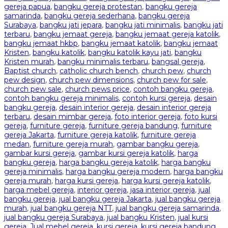
gereja papua
,
bangku gereja protestan
,
bangku gereja
samarinda
,
bangku gereja sederhana
,
bangku gereja
Surabaya
,
bangku jati jepara
,
bangku jati minimalis
,
bangku jati
terbaru
,
bangku jemaat gereja
,
bangku jemaat gereja katolik
,
bangku jemaat hkbp
,
bangku jemaat katolik
,
bangku jemaat
Kristen
,
bangku katolik
,
bangku katolik kayu jati
,
bangku
Kristen murah
,
bangku minimalis terbaru
,
bangsal gereja
,
Baptist church
,
catholic church bench
,
church pew
,
church
pew design
,
church pew dimensions
,
church pew for sale
,
church pew sale
,
church pews price
,
contoh bangku gereja
,
contoh bangku gereja minimalis
,
contoh kursi gereja
,
desain
bangku gereja
,
desain interior gereja
,
desain interior gereja
terbaru
,
desain mimbar gereja
,
foto interior gereja
,
foto kursi
gereja
,
furniture gereja
,
furniture gereja bandung
,
furniture
gereja Jakarta
,
furniture gereja katolik
,
furniture gereja
medan
,
furniture gereja murah
,
gambar bangku gereja
,
gambar kursi gereja
,
gambar kursi gereja katolik
,
harga
bangku gereja
,
harga bangku gereja katolik
,
harga bangku
gereja minimalis
,
harga bangku gereja modern
,
harga bangku
gereja murah
,
harga kursi gereja
,
harga kursi gereja katolik
,
harga mebel gereja
,
interior gereja
,
jasa interior gereja
,
jual
bangku gereja
,
jual bangku gereja Jakarta
,
jual bangku gereja
murah
,
jual bangku gereja NTT
,
jual bangku gereja samarinda
,
jual bangku gereja Surabaya
,
jual bangku Kristen
,
jual kursi
gereja
,
Jual mebel gereja
,
kursi gereja
,
kursi gereja bandung
,