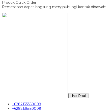
Produk Quick Order
Pemesanan dapat langsung menghubungi kontak dibawah:
Lihat Detail
+6282135350009
+6282135350009