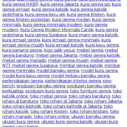
kursi gereja HKBP
,
kursi gereja Jakarta
,
kursi gereja jati
,
kursi
gereja jemaat
,
kursi gereja katolik
,
kursi gereja katolik
sederhana
,
kursi gereja kayu jati
,
kursi gereja Kristen
,
kursi
gereja Kristen protestan
,
kursi gereja medan
,
kursi gereja
minimalis
,
kursi gereja minimalis modern
,
kursi gereja
modern
,
Kursi Gereja Modern Minimalis Cantik
,
kursi gereja
sederhana
,
kursi gereja Surabaya
,
kursi imam gereja katolik
,
kursi jemaat gereja
,
kursi jemaat gereja minimalis
,
kursi
jemaat gereja murah
,
kursi jemaat katolik
,
kursi kayu gereja
,
kursi panjang gereja
,
logo salib yesus
,
mebel gereja
,
mebel
gereja bandung
,
mebel gereja Jakarta
,
mebel gereja katolik
,
mebel gereja manado
,
mebel gereja murah
,
mebel gereja
NTT
,
mebel gereja Surabaya
,
mimbar gereja katolik
,
mimbar
gereja minimalis
,
model bangku gereja
,
model kursi gereja
,
model kursi kayu gereja
,
model terbaru bangku gereja
,
perlengkapan gereja
,
perlengkapan interior gereja
,
pew
bench
,
produsen bangku gereja
,
produsen bangku gereja
berkualitas
,
produsen kursi gereja
,
toko furniture gereja
,
toko
katolik online
,
toko mebel gereja
,
toko rohani bandung
,
toko
rohani di bandung
,
toko rohani di Jakarta
,
toko rohani Jakarta
,
toko rohani katholik
,
toko rohani katholik di Jakarta
,
toko
rohani katolik
,
toko rohani Kristen
,
toko rohani kristiani
,
toko
rohani manado
,
toko rohani online
,
ukuran bangku gereja
,
ukuran kursi gereja
,
ukuran kursi gereja katolik
,
ukuran kursi
gereja yang benar