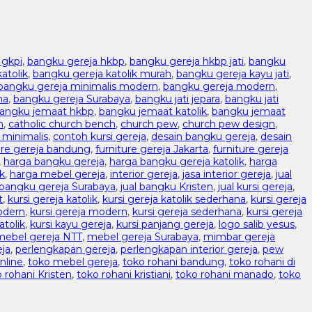
 gkpi
,
bangku gereja hkbp
,
bangku gereja hkbp jati
,
bangku
atolik
,
bangku gereja katolik murah
,
bangku gereja kayu jati
,
bangku gereja minimalis modern
,
bangku gereja modern
,
na
,
bangku gereja Surabaya
,
bangku jati jepara
,
bangku jati
angku jemaat hkbp
,
bangku jemaat katolik
,
bangku jemaat
h
,
catholic church bench
,
church pew
,
church pew design
,
 minimalis
,
contoh kursi gereja
,
desain bangku gereja
,
desain
ure gereja bandung
,
furniture gereja Jakarta
,
furniture gereja
,
harga bangku gereja
,
harga bangku gereja katolik
,
harga
ik
,
harga mebel gereja
,
interior gereja
,
jasa interior gereja
,
jual
 bangku gereja Surabaya
,
jual bangku Kristen
,
jual kursi gereja
,
t
,
kursi gereja katolik
,
kursi gereja katolik sederhana
,
kursi gereja
odern
,
kursi gereja modern
,
kursi gereja sederhana
,
kursi gereja
atolik
,
kursi kayu gereja
,
kursi panjang gereja
,
logo salib yesus
,
mebel gereja NTT
,
mebel gereja Surabaya
,
mimbar gereja
ja
,
perlengkapan gereja
,
perlengkapan interior gereja
,
pew
nline
,
toko mebel gereja
,
toko rohani bandung
,
toko rohani di
 rohani Kristen
,
toko rohani kristiani
,
toko rohani manado
,
toko