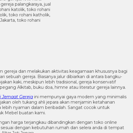
m gereja dan melakukan aktivitas keagamaan khususnya bagi
 sebuah gereja. Biasanya jalur dibiarkan di antara bangku-
ijakan kaki, meskipun lebih tradisional, gereja konservatif
egang Alkitab, buku doa, himne atau literatur gereja lainnya.
i Jemaat Gereja
ini mempunyai gaya modern yang minimalis
erjakan oleh tukang ahli jepara akan menjamin ketahanan
ja lebih nyaman dalam beribadah. Sangat cocok untuk
k Mebel buatan kami.
ngan harga terjangkau dibandingkan dengan toko online
sesuai dengan kebutuhan rumah dan selera anda di tempat
ltar Jati Jepara