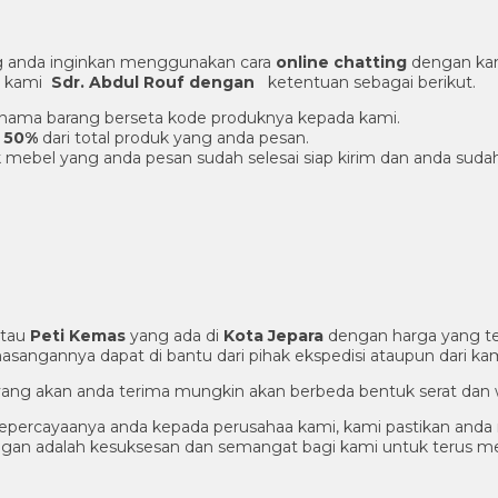
 anda inginkan menggunakan cara
online chatting
dengan kam
er kami
Sdr. Abdul Rouf dengan
ketentuan sebagai berikut.
an nama barang berseta kode produknya kepada kami.
 50%
dari total produk yang anda pesan.
 mebel yang anda pesan sudah selesai siap kirim dan anda suda
tau
Peti Kemas
yang ada di
Kota Jepara
dengan harga yang te
sangannya dapat di bantu dari pihak ekspedisi ataupun dari kam
ng yang akan anda terima mungkin akan berbeda bentuk serat dan 
percayaanya anda kepada perusahaa kami, kami pastikan anda m
nggan adalah kesuksesan dan semangat bagi kami untuk terus 