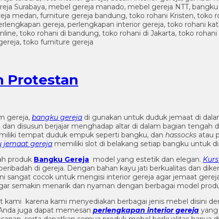
n Protestan
m gereja,
bangku gereja
di gunakan untuk duduk jemaat di dala
an disusun berjajar menghadap altar di dalam bagian tengah dari
iliki tempat duduk empuk seperti bangku, dan
hassocks
atau p
 jemaat gereja
memiliki slot di belakang setiap bangku untuk dip
ah produk
Bangku Gereja
model yang estetik dan elegan.
Kurs
eribadah di gereja. Dengan bahan kayu jati berkualitas dan dik
ni sangat cocok untuk mengisi interior gereja agar jemaat gere
gar semakin menarik dan nyaman dengan berbagai model produ
t kami karena kami menyediakan berbagai jenis mebel disini de
n. Anda juga dapat memesan
perlengkapan interior gereja
yang 
anan, serta dapatkan semua produk mebel berkualitas hanya di A