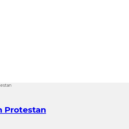
testan
n Protestan