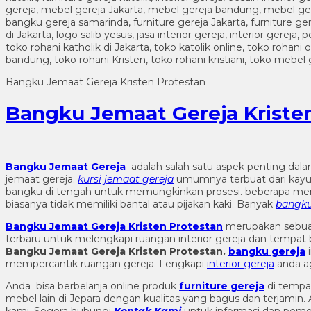
Bangku Jemaat Gereja Kristen Protestan
Bangku Jemaat Gereja Kriste
Bangku Jemaat Gereja
adalah salah satu aspek penting dala
jemaat gereja.
kursi jemaat gereja
umumnya terbuat dari kayu d
bangku di tengah untuk memungkinkan prosesi. beberapa mem
biasanya tidak memiliki bantal atau pijakan kaki. Banyak
bangku
Bangku Jemaat Gereja Kristen Protestan
merupakan sebu
terbaru untuk melengkapi ruangan interior gereja dan tempat b
Bangku Jemaat Gereja Kristen Protestan
.
bangku gereja
i
mempercantik ruangan gereja. Lengkapi
interior gereja
anda a
Anda bisa berbelanja online produk
furniture gereja
di tempa
mebel lain di Jepara dengan kualitas yang bagus dan terjami
kami. Segera hubungi
Kontak Kami
untuk informasi dan pemes