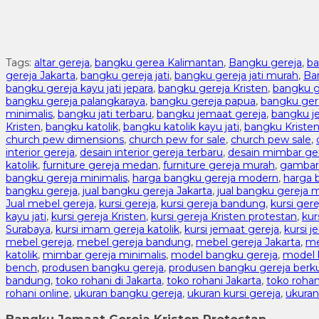
Tags:
altar gereja
,
bangku gerea Kalimantan
,
Bangku gereja
,
ba
gereja Jakarta
,
bangku gereja jati
,
bangku gereja jati murah
,
Ba
bangku gereja kayu jati jepara
,
bangku gereja Kristen
,
bangku 
bangku gereja palangkaraya
,
bangku gereja papua
,
bangku ger
minimalis
,
bangku jati terbaru
,
bangku jemaat gereja
,
bangku je
Kristen
,
bangku katolik
,
bangku katolik kayu jati
,
bangku Kriste
church pew dimensions
,
church pew for sale
,
church pew sale
,
interior gereja
,
desain interior gereja terbaru
,
desain mimbar ge
katolik
,
furniture gereja medan
,
furniture gereja murah
,
gambar
bangku gereja minimalis
,
harga bangku gereja modern
,
harga 
bangku gereja
,
jual bangku gereja Jakarta
,
jual bangku gereja 
Jual mebel gereja
,
kursi gereja
,
kursi gereja bandung
,
kursi ger
kayu jati
,
kursi gereja Kristen
,
kursi gereja Kristen protestan
,
kur
Surabaya
,
kursi imam gereja katolik
,
kursi jemaat gereja
,
kursi j
mebel gereja
,
mebel gereja bandung
,
mebel gereja Jakarta
,
me
katolik
,
mimbar gereja minimalis
,
model bangku gereja
,
model k
bench
,
produsen bangku gereja
,
produsen bangku gereja berku
bandung
,
toko rohani di Jakarta
,
toko rohani Jakarta
,
toko rohan
rohani online
,
ukuran bangku gereja
,
ukuran kursi gereja
,
ukuran 
Bangku Jemaat Gereja Kristen Protestan