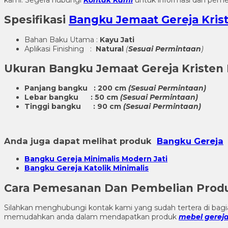
Spesifikasi
Bangku Jemaat Gereja Kris
Bahan Baku Utama :
Kayu Jati
Aplikasi Finishing :
Natural
(
Sesuai Permintaan
)
Ukuran
Bangku Jemaat Gereja Kristen 
Panjang bangku : 200 cm
(Sesuai Permintaan)
Lebar bangku : 50 cm
(Sesuai Permintaan)
Tinggi bangku : 90 cm
(Sesuai Permintaan)
Anda juga dapat melihat produk
Bangku Gereja
Bangku Gereja Minimalis Modern Jati
Bangku Gereja Katolik Minimalis
Cara Pemesanan Dan Pembelian Pro
Silahkan menghubungi kontak kami yang sudah tertera di ba
memudahkan anda dalam mendapatkan produk
mebel gerej