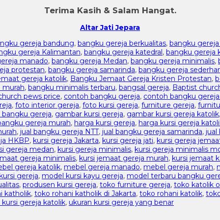
Terima Kasih & Salam Hangat.
Altar Jati Jepara
ngku gereja bandung
,
bangku gereja berkualitas
,
bangku gereja
ngku gereja Kalimantan
,
bangku gereja katedral
,
bangku gereja k
gereja manado
,
bangku gereja Medan
,
bangku gereja minimalis
,
eja protestan
,
bangku gereja samarinda
,
bangku gereja sederha
maat gereja katolik
,
Bangku Jemaat Gereja Kristen Protestan
,
b
n murah
,
bangku minimalis terbaru
,
bangsal gereja
,
Baptist churc
church pews price
,
contoh bangku gereja
,
contoh bangku gereja
reja
,
foto interior gereja
,
foto kursi gereja
,
furniture gereja
,
furnit
 bangku gereja
,
gambar kursi gereja
,
gambar kursi gereja katolik
bangku gereja murah
,
harga kursi gereja
,
harga kursi gereja katol
murah
,
jual bangku gereja NTT
,
jual bangku gereja samarinda
,
jual
eja HKBP
,
kursi gereja Jakarta
,
kursi gereja jati
,
kursi gereja jemaa
si gereja medan
,
kursi gereja minimalis
,
kursi gereja minimalis m
emaat gereja minimalis
,
kursi jemaat gereja murah
,
kursi jemaat k
bel gereja katolik
,
mebel gereja manado
,
mebel gereja murah
,
ursi gereja
,
model kursi kayu gereja
,
model terbaru bangku gere
alitas
,
produsen kursi gereja
,
toko furniture gereja
,
toko katolik o
i katholik
,
toko rohani katholik di Jakarta
,
toko rohani katolik
,
toko
kursi gereja katolik
,
ukuran kursi gereja yang benar