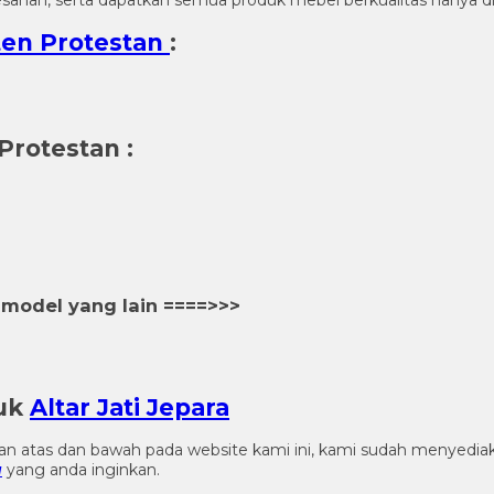
ten Protestan
:
Protestan
:
model yang lain ====>>>
duk
Altar Jati Jepara
gian atas dan bawah pada website kami ini, kami sudah menye
a
yang anda inginkan.