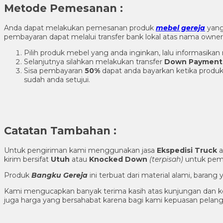
Metode Pemesanan :
Anda dapat melakukan pemesanan produk
mebel gereja
yang
pembayaran dapat melalui transfer bank lokal atas nama own
Pilih produk mebel yang anda inginkan, lalu informasik
Selanjutnya silahkan melakukan transfer
Down Payment
Sisa pembayaran
50%
dapat anda bayarkan ketika produk
sudah anda setujui.
Catatan Tambahan :
Untuk pengiriman kami menggunakan jasa
Ekspedisi Truck
a
kirim bersifat
Utuh
atau
Knocked Down
(ter
pisah
)
untuk pema
Produk
Bangku Gereja
ini terbuat dari material alami, bara
Kami mengucapkan banyak terima kasih atas kunjungan dan ke
juga harga yang bersahabat karena bagi kami kepuasan pela