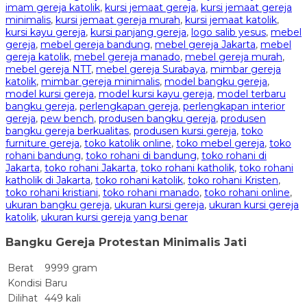
imam gereja katolik
,
kursi jemaat gereja
,
kursi jemaat gereja
minimalis
,
kursi jemaat gereja murah
,
kursi jemaat katolik
,
kursi kayu gereja
,
kursi panjang gereja
,
logo salib yesus
,
mebel
gereja
,
mebel gereja bandung
,
mebel gereja Jakarta
,
mebel
gereja katolik
,
mebel gereja manado
,
mebel gereja murah
,
mebel gereja NTT
,
mebel gereja Surabaya
,
mimbar gereja
katolik
,
mimbar gereja minimalis
,
model bangku gereja
,
model kursi gereja
,
model kursi kayu gereja
,
model terbaru
bangku gereja
,
perlengkapan gereja
,
perlengkapan interior
gereja
,
pew bench
,
produsen bangku gereja
,
produsen
bangku gereja berkualitas
,
produsen kursi gereja
,
toko
furniture gereja
,
toko katolik online
,
toko mebel gereja
,
toko
rohani bandung
,
toko rohani di bandung
,
toko rohani di
Jakarta
,
toko rohani Jakarta
,
toko rohani katholik
,
toko rohani
katholik di Jakarta
,
toko rohani katolik
,
toko rohani Kristen
,
toko rohani kristiani
,
toko rohani manado
,
toko rohani online
,
ukuran bangku gereja
,
ukuran kursi gereja
,
ukuran kursi gereja
katolik
,
ukuran kursi gereja yang benar
Bangku Gereja Protestan Minimalis Jati
Berat
9999 gram
Kondisi
Baru
Dilihat
449 kali