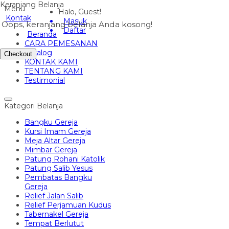
Keranjang Belanja
Menu
Halo, Guest!
Kontak
Masuk
Oops, keranjang belanja Anda kosong!
Daftar
Beranda
CARA PEMESANAN
Katalog
Checkout
KONTAK KAMI
TENTANG KAMI
Testimonial
Kategori Belanja
Bangku Gereja
Kursi Imam Gereja
Meja Altar Gereja
Mimbar Gereja
Patung Rohani Katolik
Patung Salib Yesus
Pembatas Bangku
Gereja
Relief Jalan Salib
Relief Perjamuan Kudus
Tabernakel Gereja
Tempat Berlutut