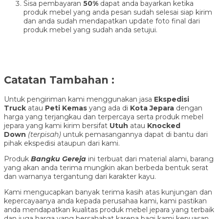
Sisa pembayaran
50%
dapat anda bayarkan ketika
produk mebel yang anda pesan sudah selesai siap kirim
dan anda sudah mendapatkan update foto final dari
produk mebel yang sudah anda setujui.
Catatan Tambahan :
Untuk pengiriman kami menggunakan jasa
Ekspedisi
Truck
atau
Peti Kemas
yang ada di
Kota Jepara
dengan
harga yang terjangkau dan terpercaya serta produk mebel
jepara yang kami kirim bersifat
Utuh
atau
Knocked
Down
(ter
pisah
)
untuk pemasangannya dapat di bantu dari
pihak ekspedisi ataupun dari kami.
Produk
Bangku Gereja
ini terbuat dari material alami, barang
yang akan anda terima mungkin akan berbeda bentuk serat
dan warnanya tergantung dari karakter kayu.
Kami mengucapkan banyak terima kasih atas kunjungan dan
kepercayaanya anda kepada perusahaa kami, kami pastikan
anda mendapatkan kualitas produk mebel jepara yang terbaik
dan juga harga yang bersahabat karena bagi kami kepuasan