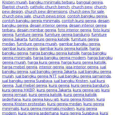
Kristen murah
,
bangku minimalis terbaru
,
bangsal gereja
,
Baptist church
,
catholic church bench
,
church pew
,
church
pew design
,
church pew dimensions
,
church pew for sale
,
church pew sale
,
church pews price
,
contoh bangku gereja
,
contoh bangku gereja minimalis
,
contoh kursi gereja
,
desain
bangku gereja
,
desain interior gereja
,
desain interior gereja
terbaru
,
desain mimbar gereja
,
foto interior gereja
,
foto kursi
gereja
,
furniture gereja
,
furniture gereja bandung
,
furniture
gereja Jakarta
,
furniture gereja katolik
,
furniture gereja
medan
,
furniture gereja murah
,
gambar bangku gereja
,
gambar kursi gereja
,
gambar kursi gereja katolik
,
harga
bangku gereja
,
harga bangku gereja katolik
,
harga bangku
gereja minimalis
,
harga bangku gereja modern
,
harga bangku
gereja murah
,
harga kursi gereja
,
harga kursi gereja katolik
,
harga mebel gereja
,
interior gereja
,
jasa interior gereja
,
jual
bangku gereja
,
jual bangku gereja Jakarta
,
jual bangku gereja
murah
,
jual bangku gereja NTT
,
jual bangku gereja samarinda
,
jual bangku gereja Surabaya
,
jual bangku Kristen
,
jual kursi
gereja
,
Jual mebel gereja
,
kursi gereja
,
kursi gereja bandung
,
kursi gereja HKBP
,
kursi gereja Jakarta
,
kursi gereja jati
,
kursi
gereja jemaat
,
kursi gereja katolik
,
kursi gereja katolik
sederhana
,
kursi gereja kayu jati
,
kursi gereja Kristen
,
kursi
gereja Kristen protestan
,
kursi gereja medan
,
kursi gereja
minimalis
,
kursi gereja minimalis modern
,
kursi gereja
modern
,
kursi gereja sederhana
,
kursi gereja Surabaya
,
kursi