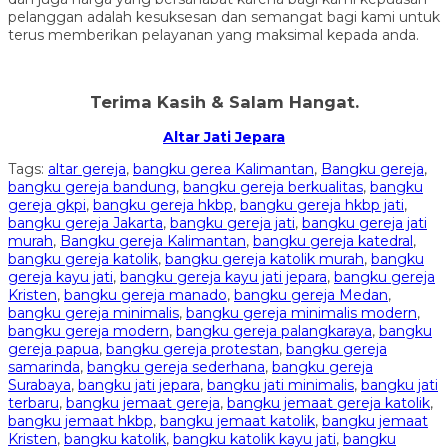
pelanggan adalah kesuksesan dan semangat bagi kami untuk
terus memberikan pelayanan yang maksimal kepada anda.
Terima Kasih & Salam Hangat.
Altar Jati Jepara
Tags:
altar gereja
,
bangku gerea Kalimantan
,
Bangku gereja
,
bangku gereja bandung
,
bangku gereja berkualitas
,
bangku
gereja gkpi
,
bangku gereja hkbp
,
bangku gereja hkbp jati
,
bangku gereja Jakarta
,
bangku gereja jati
,
bangku gereja jati
murah
,
Bangku gereja Kalimantan
,
bangku gereja katedral
,
bangku gereja katolik
,
bangku gereja katolik murah
,
bangku
gereja kayu jati
,
bangku gereja kayu jati jepara
,
bangku gereja
Kristen
,
bangku gereja manado
,
bangku gereja Medan
,
bangku gereja minimalis
,
bangku gereja minimalis modern
,
bangku gereja modern
,
bangku gereja palangkaraya
,
bangku
gereja papua
,
bangku gereja protestan
,
bangku gereja
samarinda
,
bangku gereja sederhana
,
bangku gereja
Surabaya
,
bangku jati jepara
,
bangku jati minimalis
,
bangku jati
terbaru
,
bangku jemaat gereja
,
bangku jemaat gereja katolik
,
bangku jemaat hkbp
,
bangku jemaat katolik
,
bangku jemaat
Kristen
,
bangku katolik
,
bangku katolik kayu jati
,
bangku