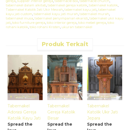
gereja
,
supplier interior gereja
,
tabernacle box
,
tabernacle church
,
tabernakel dalam alkitab
,
tabernakel gereja katolik
,
tabernakel katolik
,
Tabernakel Katolik Jati Ukir Mewah
,
tabernakel kayu jati
,
tabernakel
kayu jati custom
,
tabernakel kayu jati murah
,
tabernakel murah
,
tabernakel musa
,
tabernakel penyimpanan ekaristi
,
tabernakel ukir kayu
jati
,
toko furniture gereja
,
toko interior gereja
,
toko mebel gereja
,
toko
rohani katolik
,
toko rohani Kristen
,
ukuran tabernakel
Produk Terkait
T
K
U
S
l
Quick Order
Quick Order
Quick Order
Tabernakel
Tabernakel
Tabernakel
Adorasi Gereja
Gereja Katolik
Katolik Ukir Jati
Katolik Kayu Jati
Besar
Jepara
Spread the
Spread the
Spread the
*