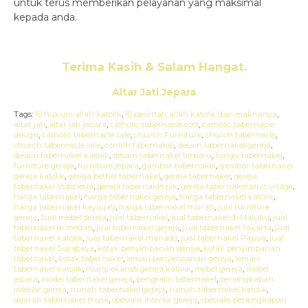
untuk terus memberikan pelayanan yang maksimal
kepada anda.
Terima Kasih & Salam Hangat.
Altar Jati Jepara
Tags:
10 hukum allah katolik
,
10 perintah allah katolik dan maknanya
,
altar jati
,
altar jati jepara
,
catholic tabernacle cost
,
catholic tabernacle
design
,
catholic tabernacle sale
,
church Furniture
,
church tabernacle
,
church tabernacle sale
,
contoh tabernakel
,
desain tabernakel gereja
,
desain tabernakel katolik
,
desain tabernakel terbaru
,
fungsi tabernakel
,
furniture gereja
,
furniture jepara
,
gambar tabernakel
,
gambar tabernakel
gereja katolik
,
gereja bethel tabernakel
,
gereja tabernakel
,
gereja
tabernakel Indonesia
,
gereja tabernakel pik
,
gereja tabernakel pluit village
,
harga tabernakel
,
harga tabernakel gereja
,
harga tabernakel katolik
,
harga tabernakel kayu jati
,
harga tabernakel murah
,
jual furniture
gereja
,
Jual mebel gereja
,
jual tabernakel
,
jual tabernakel di Maluku
,
jual
tabernakel di medan
,
jual tabernakel gereja
,
jual tabernakel Jakarta
,
jual
tabernakel katolik
,
jual tabernakel manado
,
jual tabernakel Papua
,
jual
tabernakel Surabaya
,
kotak penyimpanan gereja
,
kotak penyimpanan
tabernakel
,
kotak tabernakel
,
lemari penyimpanan gereja
,
lemari
tabernakel katolik
,
liturgi ekaristi gereja katolik
,
mebel gereja
,
mebel
jepara
,
model tabernakel gereja
,
pengrajin tabernakel
,
perlengkapan
interior gereja
,
rumah tabernakel gereja
,
rumah tabernakel katolik
,
sejarah tabernakel musa
,
spesialis interior gereja
,
spesialis perlengkapan