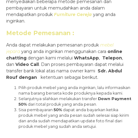
menyediakan beberapa metode pemesanan dan
pembayaran untuk memudahkan anda dalam
mendapatkan produk
Furniture Gereja
yang anda
inginkan.
Metode Pemesanan :
Anda dapat melakukan pemesanan produk
mebel
jepara
yang anda inginkan menggunakan cara
online
chatting
dengan kami melalui
WhatsApp
,
Telepon
,
dan
Video Call
. Dan proses pembayaran dapat melalui
transfer bank lokal atas nama owner kami
Sdr. Abdul
Rouf dengan
ketentuan sebagai berikut.
Pilih produk mebel yang anda inginkan, lalu informasikan
nama barang berseta kode produknya kepada kami.
Selanjutnya silahkan melakukan transfer
Down Payment
50%
dari total produk yang anda pesan.
Sisa pembayaran
50%
dapat anda bayarkan ketika
produk mebel yang anda pesan sudah selesai siap kirim
dan anda sudah mendapatkan update foto final dari
produk mebel yang sudah anda setujui.