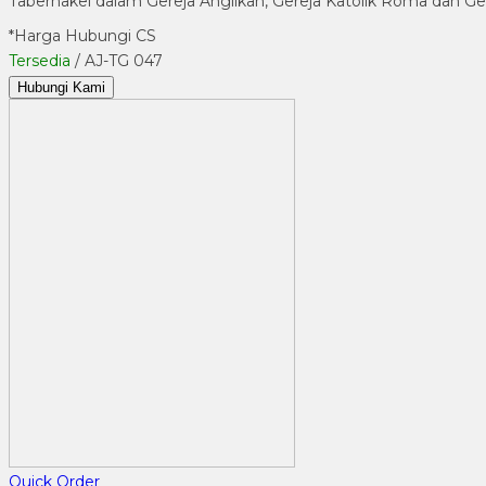
Tabernakel dalam Gereja Anglikan, Gereja Katolik Roma dan G
*Harga Hubungi CS
Tersedia
/ AJ-TG 047
Hubungi Kami
Quick Order