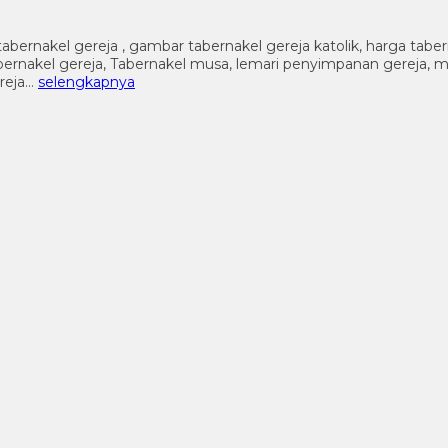
tabernakel gereja , gambar tabernakel gereja katolik, harga tabe
al tabernakel gereja, Tabernakel musa, lemari penyimpanan gereja, 
ereja…
selengkapnya