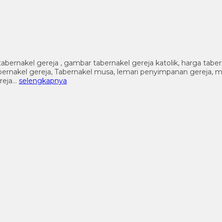
tabernakel gereja , gambar tabernakel gereja katolik, harga tabe
l tabernakel gereja, Tabernakel musa, lemari penyimpanan gereja, 
ereja…
selengkapnya