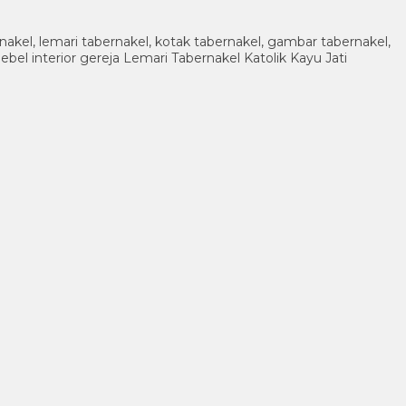
rnakel, lemari tabernakel, kotak tabernakel, gambar tabernakel,
mebel interior gereja Lemari Tabernakel Katolik Kayu Jati