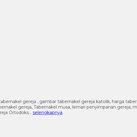
tabernakel gereja , gambar tabernakel gereja katolik, harga tabe
l tabernakel gereja, Tabernakel musa, lemari penyimpanan gereja, 
ereja Ortodoks…
selengkapnya