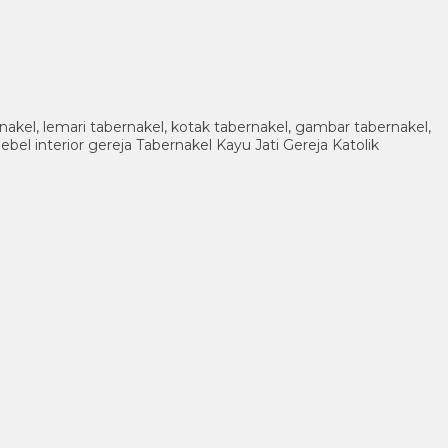
rnakel, lemari tabernakel, kotak tabernakel, gambar tabernakel,
mebel interior gereja Tabernakel Kayu Jati Gereja Katolik