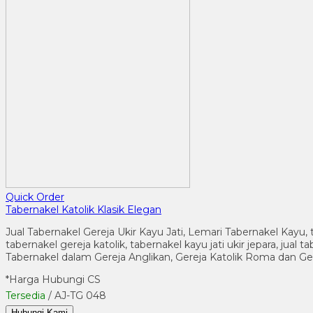
Quick Order
Tabernakel Katolik Klasik Elegan
Jual Tabernakel Gereja Ukir Kayu Jati, Lemari Tabernakel Kayu, 
tabernakel gereja katolik, tabernakel kayu jati ukir jepara, jua
Tabernakel dalam Gereja Anglikan, Gereja Katolik Roma dan G
*Harga Hubungi CS
Tersedia
/ AJ-TG 048
Hubungi Kami