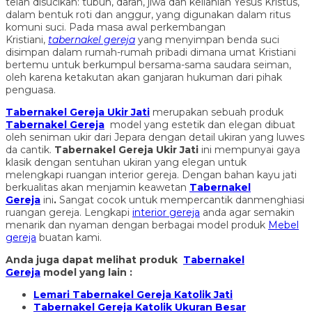
telah disucikan: tubuh, darah, jiwa dan keilahian Yesus Kristus,
dalam bentuk roti dan anggur, yang digunakan dalam ritus
komuni suci. Pada masa awal perkembangan
Kristiani,
tabernakel gereja
yang menyimpan benda suci
disimpan dalam rumah-rumah pribadi dimana umat Kristiani
bertemu untuk berkumpul bersama-sama saudara seiman,
oleh karena ketakutan akan ganjaran hukuman dari pihak
penguasa.
Tabernakel Gereja Ukir Jati
merupakan sebuah produk
Tabernakel Gereja
model yang estetik dan elegan dibuat
oleh seniman ukir dari Jepara dengan detail ukiran yang luwes
da cantik.
Tabernakel Gereja Ukir Jati
ini mempunyai gaya
klasik dengan sentuhan ukiran yang elegan untuk
melengkapi ruangan interior gereja. Dengan bahan kayu jati
berkualitas akan menjamin keawetan
Tabernakel
Gereja
ini
.
Sangat cocok untuk mempercantik danmenghiasi
ruangan gereja. Lengkapi
interior gereja
anda agar semakin
menarik dan nyaman dengan berbagai model produk
Mebel
gereja
buatan kami.
Anda juga dapat melihat produk
Tabernakel
Gereja
model yang lain :
Lemari Tabernakel Gereja Katolik Jati
Tabernakel Gereja Katolik Ukuran Besar