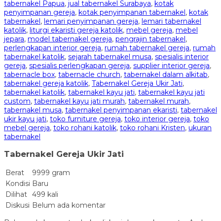
tabernakel Papua
,
jual tabernakel Surabaya
,
kotak
penyimpanan gereja
,
kotak penyimpanan tabernakel
,
kotak
tabernakel
,
lemari penyimpanan gereja
,
lemari tabernakel
katolik
,
liturgi ekaristi gereja katolik
,
mebel gereja
,
mebel
jepara
,
model tabernakel gereja
,
pengrajin tabernakel
,
perlengkapan interior gereja
,
rumah tabernakel gereja
,
rumah
tabernakel katolik
,
sejarah tabernakel musa
,
spesialis interior
gereja
,
spesialis perlengkapan gereja
,
supplier interior gereja
,
tabernacle box
,
tabernacle church
,
tabernakel dalam alkitab
,
tabernakel gereja katolik
,
Tabernakel Gereja Ukir Jati
,
tabernakel katolik
,
tabernakel kayu jati
,
tabernakel kayu jati
custom
,
tabernakel kayu jati murah
,
tabernakel murah
,
tabernakel musa
,
tabernakel penyimpanan ekaristi
,
tabernakel
ukir kayu jati
,
toko furniture gereja
,
toko interior gereja
,
toko
mebel gereja
,
toko rohani katolik
,
toko rohani Kristen
,
ukuran
tabernakel
Tabernakel Gereja Ukir Jati
Berat
9999 gram
Kondisi
Baru
Dilihat
499 kali
Diskusi
Belum ada komentar