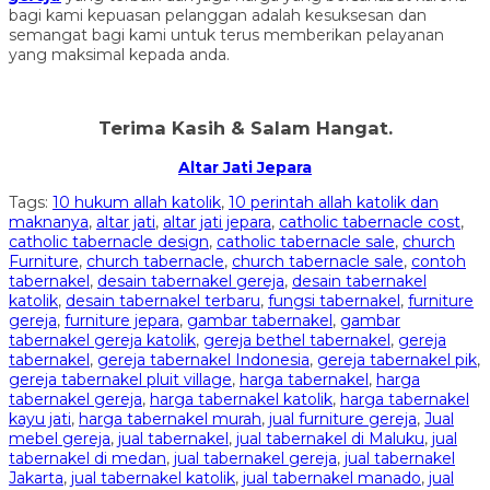
bagi kami kepuasan pelanggan adalah kesuksesan dan
semangat bagi kami untuk terus memberikan pelayanan
yang maksimal kepada anda.
Terima Kasih & Salam Hangat.
Altar Jati Jepara
Tags:
10 hukum allah katolik
,
10 perintah allah katolik dan
maknanya
,
altar jati
,
altar jati jepara
,
catholic tabernacle cost
,
catholic tabernacle design
,
catholic tabernacle sale
,
church
Furniture
,
church tabernacle
,
church tabernacle sale
,
contoh
tabernakel
,
desain tabernakel gereja
,
desain tabernakel
katolik
,
desain tabernakel terbaru
,
fungsi tabernakel
,
furniture
gereja
,
furniture jepara
,
gambar tabernakel
,
gambar
tabernakel gereja katolik
,
gereja bethel tabernakel
,
gereja
tabernakel
,
gereja tabernakel Indonesia
,
gereja tabernakel pik
,
gereja tabernakel pluit village
,
harga tabernakel
,
harga
tabernakel gereja
,
harga tabernakel katolik
,
harga tabernakel
kayu jati
,
harga tabernakel murah
,
jual furniture gereja
,
Jual
mebel gereja
,
jual tabernakel
,
jual tabernakel di Maluku
,
jual
tabernakel di medan
,
jual tabernakel gereja
,
jual tabernakel
Jakarta
,
jual tabernakel katolik
,
jual tabernakel manado
,
jual