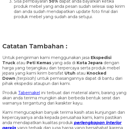
Sisa pembayaran
50%
dapat anda bayarkan ketika
produk mebel yang anda pesan sudah selesai siap kirim
dan anda sudah mendapatkan update foto final dari
produk mebel yang sudah anda setujui.
Catatan Tambahan :
Untuk pengiriman kami menggunakan jasa
Ekspedisi
Truck
atau
Peti Kemas
yang ada di
Kota Jepara
dengan
harga yang terjangkau dan terpercaya serta produk mebel
jepara yang kami kirim bersifat
Utuh
atau
Knocked
Down
(ter
pisah
)
untuk pemasangannya dapat di bantu dari
pihak ekspedisi ataupun dari kami.
Produk
Tabernakel
ini terbuat dari material alami, barang yang
akan anda terima mungkin akan berbeda bentuk serat dan
warnanya tergantung dari karakter kayu.
Kami mengucapkan banyak terima kasih atas kunjungan dan
kepercayaanya anda kepada perusahaa kami, kami pastikan
anda mendapatkan kualitas produk
perlengkapan interior
gereja
yang terbaik dan juga harga yang bersahabat karena