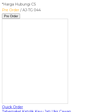
*Harga Hubungi CS
Pre Order
/ AJ-TG 044
Pre Order
Quick Order
Tabernakel Katolik Kayu Jati Ukir Cawan