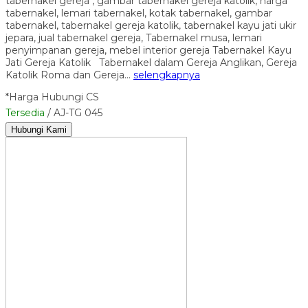
tabernakel gereja , gambar tabernakel gereja katolik, harga
tabernakel, lemari tabernakel, kotak tabernakel, gambar
tabernakel, tabernakel gereja katolik, tabernakel kayu jati ukir
jepara, jual tabernakel gereja, Tabernakel musa, lemari
penyimpanan gereja, mebel interior gereja Tabernakel Kayu
Jati Gereja Katolik Tabernakel dalam Gereja Anglikan, Gereja
Katolik Roma dan Gereja…
selengkapnya
*Harga Hubungi CS
Tersedia
/ AJ-TG 045
Hubungi Kami