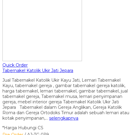
Quick Order
Tabernakel Katolik Ukir Jati Jepara
Jual Tabernakel Katolik Ukir Kayu Jati, Lemari Tabernakel
Kayu, tabernakel gereja , gambar tabernakel gereja katolik,
harga tabernakel, lemari tabernakel, gambar tabernakel, jual
tabernakel gereja, Tabernakel musa, lemari penyimpanan
gereja, mebel interior gereja Tabernakel Katolik Ukir Jati
Jepara Tabernakel dalam Gereja Anglikan, Gereja Katolik
Roma dan Gereja Ortodoks Timur adalah sebuah lemari atau
kotak penyimpanan,…
selengkapnya
*Harga Hubungi CS
Pre Order
/ AJ-TG 039