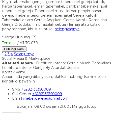
Kayu, tabernakel gereja , gambar tabernakel gereja katolik,
harga tabernakel, lemari tabernakel, gambar tabernakel, jual
tabernakel gereja, Tabernakel musa, lemari penyimpanan
gereja, mebel interior gereja Tabernakel Gereja Katolik
Tabernakel dalam Gereja Anglikan, Gereja Katolik Roma dan
Gereja Ortodoks Timur adalah sebuah lemari atau kotak
penyimpanan, khusus untuk…
selengkapnya
*Harga Hubungi CS
Tersedia
/ AJ-TG 038
Hubungi Kami
1
2
3
4
Selanjutnya
Social Media & Marketplace
Altar Jati Jepara
- Furniture Interior Gereja Murah Berkualitas
Furniture Interior Gereja By Altar Jati Jepara
Kontak Kami
Apabila ada yang ditanyakan, silahkan hubungi kami melalui
kontak di bawah ini.
SMS
+6282135350009
Call Center
+6282135350009
Email
mebel.gereja@gmail.com
Buka jam 08.00 s/d jam 21.00 , Minggu tutup